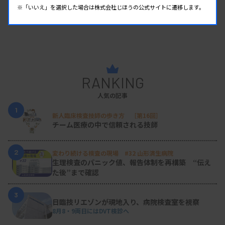
※「いいえ」を選択した場合は株式会社じほうの公式サイトに遷移します。
RANKING
人気の記事
1
新人臨床検査技師の歩き方 ［第16回］
チーム医療の中で信頼される技師
2
変わり続ける検査の現場 #32 山形済生病院
生理検査のパニック値、報告体制を再構築 “伝え
た後”まで確認
3
日臨技リエゾンが現地入り、病院検査室を視察
8月8・9両日にはDVT検診へ