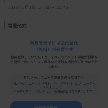
2026年3月1日 13 : 30 ～ 15 : 45
開催形式
現地開催
続きを見るには会員登録
（無料）が必要です
会 場
会員登録していただくと、すべてのイベント詳細が制限な
新潟県立がんセンター新潟病院 2階講堂
く閲覧でき、
クリップ保存など便利な機能がご利用いただ
けます。
新潟市中央区川岸町2丁目10番地1号
MTJメールニュースの会員のみなさまへ
MTJメールニュースは、WEBサイト「MTJ ONE」にリニューアル
いたしました。
主 催
お手数ですが、下記より再度、新規会員登録をお願いします。
新潟県臨床検査技師会
無料会員登録