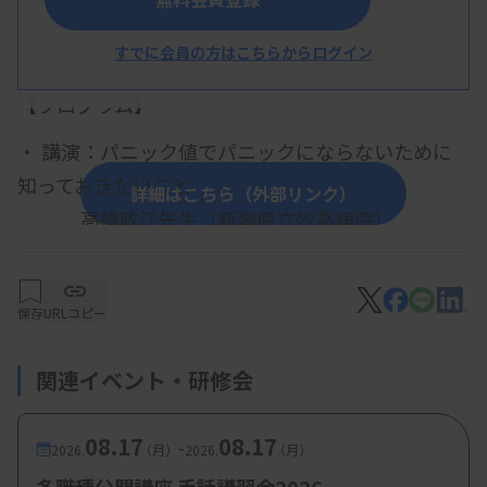
すでに会員の方はこちらからログイン
概 要
【プログラム】
・ 講演：パニック値でパニックにならないために
知っておきたいこと
詳細はこちら（外部リンク）
高橋政江先生（新潟県立妙高病院）
・新潟支部総会
保存
URLコピー
【参加費・定員など】
関連イベント・研修会
・参加費：会員 500 円、非会員 1500 円、学生無
料
08.17
08.17
-
2026.
（月）
2026.
（月）
・定 員：
50 名