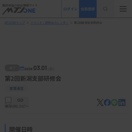
臨床検査の総合情報サイト
ログイン
会員登録
MTJONEトップ
＞
イベント・研修会カレンダー
＞
第2回新潟支部研修会
03.01
終了
2026.
（日）
第2回新潟支部研修会
管理運営
保存
URLコピー
開催日時