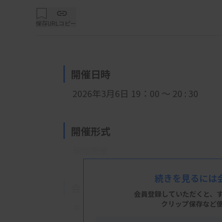
保存
URLコピー
開催日時
2026年3月6日 19：00 ～ 20 : 30
開催形式
現地開催
続きを見るには
会 場
会員登録していただくと、
クリップ保存など
キャンパスプラザ京都 第5演習室