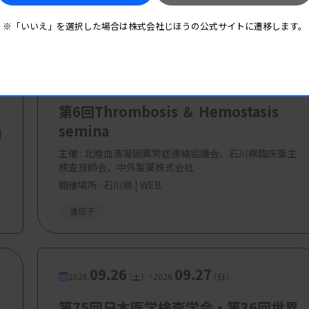
※「いいえ」を選択した場合は株式会社じほうの公式サイトに遷移します。
・非会員 3000 円
08.29
08.29
-
2026.
（土）
2026.
（土）
第6回Thrombosis ＆ Hemostasis
semina
研
主催 :
北陸血液凝固異常症連絡協議会、石川県臨床衛生
検査技師会、中外製薬株式会社
開催場所 : 石川県 | WEB
遺伝子
09.26
09.27
-
2026.
（土）
2026.
（日）
第75回日本医学検査学会・第36回世界