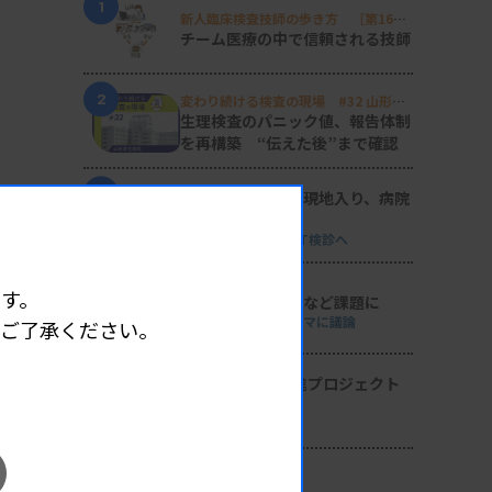
1
新人臨床検査技師の歩き方 ［第16
回］
チーム医療の中で信頼される技師
2
変わり続ける検査の現場 #32 山形済
生病院
生理検査のパニック値、報告体制
を再構築 “伝えた後”まで確認
3
日臨技リエゾンが現地入り、病院
検査室を視察
8月8・9両日にはDVT検診へ
4
す。
導入経費や高齢化など課題に
全医共、検査DXテーマに議論
めご了承ください。
5
2026年度学術推進プロジェクト
を決定
検査医学会