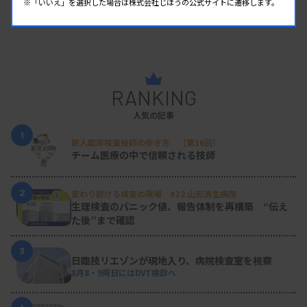
※「いいえ」を選択した場合は株式会社じほうの公式サイトに遷移します。
RANKING
人気の記事
1
新人臨床検査技師の歩き方 ［第16回］
チーム医療の中で信頼される技師
2
変わり続ける検査の現場 #32 山形済生病院
生理検査のパニック値、報告体制を再構築 “伝え
た後”まで確認
3
日臨技リエゾンが現地入り、病院検査室を視察
8月8・9両日にはDVT検診へ