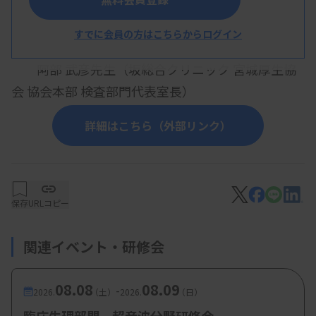
逃さない！ 〜心電図の基本から判読のポイントま
すでに会員の方はこちらからログイン
で〜」
阿部 武彦先生（坂総合クリニック 宮城厚生協
会 協会本部 検査部門代表室長）
詳細はこちら（外部リンク）
【参加費・定員など】
・参加費：無料
保存
URLコピー
関連イベント・研修会
08.08
08.09
-
2026.
（土）
2026.
（日）