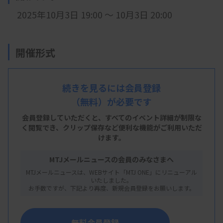
2025年10月3日 19:00 ～ 10月3日 20:00
開催形式
LIVE配信
続きを見るには会員登録
（無料）が必要です
主 催
会員登録していただくと、すべてのイベント詳細が制限な
く閲覧でき、
クリップ保存など便利な機能がご利用いただ
福島県臨床検査技師会
けます。
MTJメールニュースの会員のみなさまへ
MTJメールニュースは、WEBサイト「MTJ ONE」にリニューアル
概 要
いたしました。
お手数ですが、下記より再度、新規会員登録をお願いします。
【プログラム】
・
演題
「急性冠症候群(ACS):STEMI と NSTEMI を見
無料会員登録