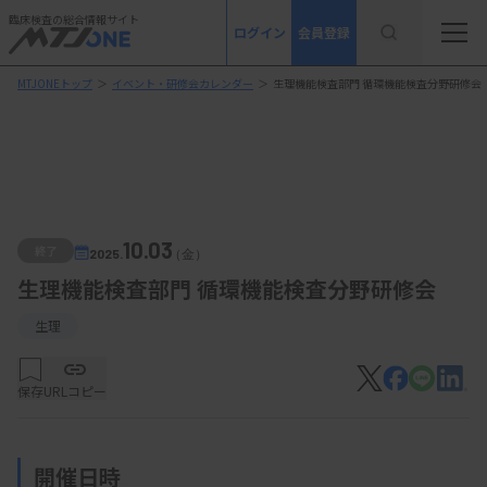
臨床検査の総合情報サイト
ログイン
会員登録
MTJONEトップ
＞
イベント・研修会カレンダー
＞
生理機能検査部門 循環機能検査分野研修会
10.03
終了
2025.
（金）
生理機能検査部門 循環機能検査分野研修会
生理
保存
URLコピー
開催日時