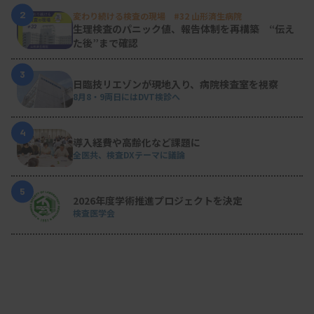
2
変わり続ける検査の現場 #32 山形済生病院
生理検査のパニック値、報告体制を再構築 “伝え
た後”まで確認
3
日臨技リエゾンが現地入り、病院検査室を視察
8月8・9両日にはDVT検診へ
4
導入経費や高齢化など課題に
全医共、検査DXテーマに議論
5
2026年度学術推進プロジェクトを決定
検査医学会