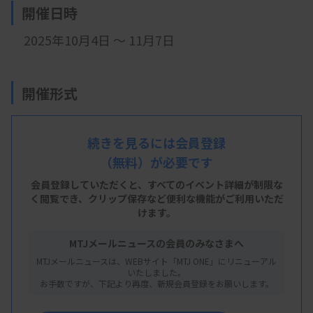
開催日時
2025年10月4日 ～ 11月7日
開催形式
オンデマンド配信
続きを見るには会員登録
（無料）が必要です
主 催
会員登録していただくと、すべてのイベント詳細が制限な
群馬県臨床検査技師会
く閲覧でき、
クリップ保存など便利な機能がご利用いただ
けます。
MTJメールニュースの会員のみなさまへ
概 要
MTJメールニュースは、WEBサイト「MTJ ONE」にリニューアル
いたしました。
お手数ですが、下記より再度、新規会員登録をお願いします。
【プログラム】