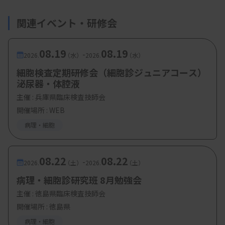
藤田 行代志 先生（群馬県立がんセンター 薬剤部
関連イベント・研修会
）
・
演題５「ゲノム診療用病理組織検体取扱い規程
08.19
08.19
-
2026.
（水）
2026.
（水）
を踏まえた組織検体の取扱いについて」
細胞検査定期研修会（細胞診ジュニアコース）
伊古田 勇人 先生（群馬大学医学部附属病院 病理
泌尿器・体腔液
部・病理診断科）
主催 :
兵庫県臨床検査技師会
開催場所 : WEB
病理・細胞
【参加費・定員など】
・参加費：会員：
1000 円
08.22
08.22
-
2026.
（土）
2026.
（土）
・定 員：
100 名
病理・細胞診研究班 8月勉強会
主催 :
徳島県臨床検査技師会
開催場所 : 徳島県
病理・細胞