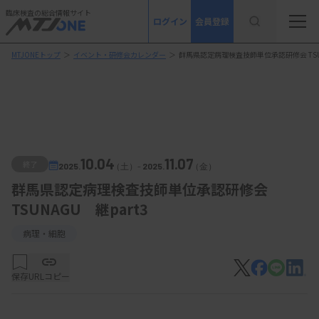
臨床検査の総合情報サイト
ログイン
会員登録
MTJONEトップ
＞
イベント・研修会カレンダー
＞
群馬県認定病理検査技師単位承認研修会 TSUN
10.04
11.07
終了
2025.
（土）
-
2025.
（金）
群馬県認定病理検査技師単位承認研修会
TSUNAGU 継part3
病理・細胞
保存
URLコピー