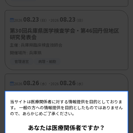
08.23
08.23
-
2026.
（日）
2026.
（日）
第30回兵庫県医学検査学会・第46回丹但地区
研究発表会
主催 :
兵庫県臨床検査技師会
開催場所 : 兵庫県
管理運営
病理・細胞
08.26
08.26
-
2026.
（水）
2026.
（水）
第2回 病理・細胞検査班研修会
当サイトは医療関係者に対する情報提供を目的としておりま
主催 :
和歌山県臨床検査技師会
す。
一般の方への情報提供を目的としたものではありません
開催場所 : WEB
ので、あらかじめご了承ください。
病理・細胞
あなたは医療関係者ですか？