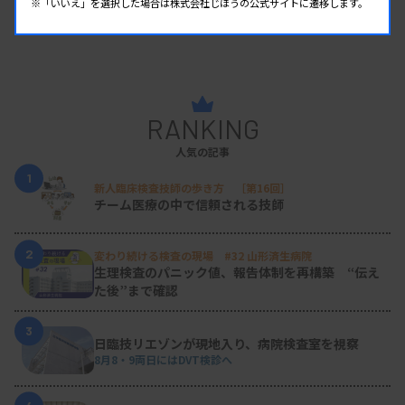
※「いいえ」を選択した場合は株式会社じほうの公式サイトに遷移します。
RANKING
人気の記事
1
新人臨床検査技師の歩き方 ［第16回］
チーム医療の中で信頼される技師
2
変わり続ける検査の現場 #32 山形済生病院
生理検査のパニック値、報告体制を再構築 “伝え
た後”まで確認
3
日臨技リエゾンが現地入り、病院検査室を視察
8月8・9両日にはDVT検診へ