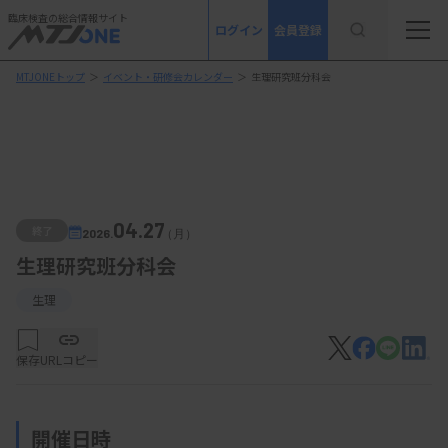
臨床検査の総合情報サイト
ログイン
会員登録
MTJONEトップ
＞
イベント・研修会カレンダー
＞
生理研究班分科会
04.27
終了
2026.
（月）
生理研究班分科会
生理
保存
URLコピー
開催日時