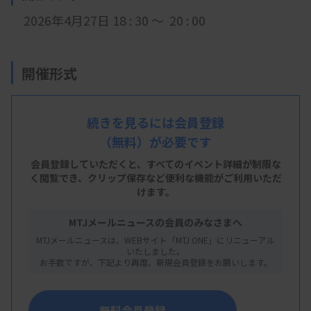
2026年4月27日 18 : 30 ～ 20 : 00
開催形式
LIVE配信
続きを見るには会員登録
（無料）が必要です
主 催
会員登録していただくと、すべてのイベント詳細が制限な
く閲覧でき、
クリップ保存など便利な機能がご利用いただ
高知県臨床検査技師会
けます。
MTJメールニュースの会員のみなさまへ
MTJメールニュースは、WEBサイト「MTJ ONE」にリニューアル
概 要
いたしました。
お手数ですが、下記より再度、新規会員登録をお願いします。
【プログラム】
・講演：当院での術中モニタリングについて（仮）
無料会員登録