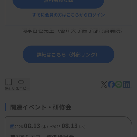
脳波検査の基礎と臨床現場での応用
すでに会員の方はこちらからログイン
松岡迅先生（高知大学医学部附属病院）
岡本哲也先生（香川大学医学部附属病院）
詳細はこちら（外部リンク）
保存
URLコピー
関連イベント・研修会
08.13
08.13
-
2026.
（木）
2026.
（木）