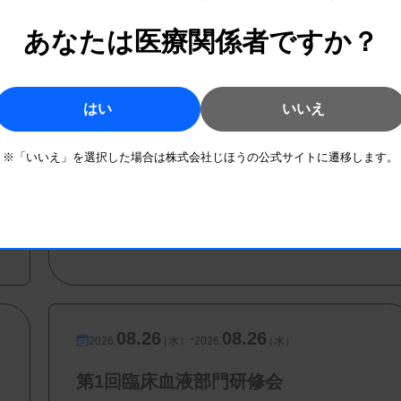
あなたは医療関係者ですか？
新治療 –
臨床医学 特任教授）
08.16
08.16
-
2026.
（日）
2026.
（日）
はい
いいえ
第2回 血液検査班研修会
※「いいえ」を選択した場合は株式会社じほうの公式サイトに遷移します。
主催 :
和歌山県臨床検査技師会
500円、非会員：3,000円
開催場所 : 和歌山県
血液
08.26
08.26
-
2026.
（水）
2026.
（水）
第1回臨床血液部門研修会