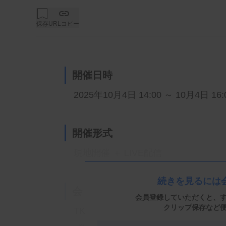
保存
URLコピー
開催日時
2025年10月4日 14:00 ～ 10月4日 16:
開催形式
現地開催 ＋ LIVE配信
続きを見るには
会 場
会員登録していただくと、
クリップ保存など
TKPガーデンシティ岡山 カンファレ