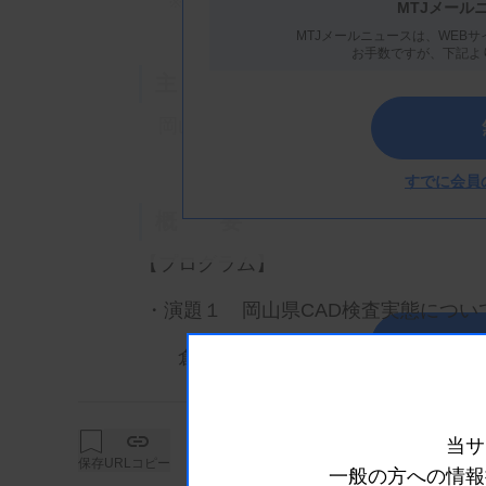
※岡山市北区中山下1-8-45 NTTクレド岡山ビ
MTJメール
MTJメールニュースは、WEBサ
お手数ですが、下記よ
主 催
岡山県臨床検査技師会
すでに会員
概 要
【プログラム】
・演題１ 岡山県CAD検査実態につい
詳細は
倉敷芸術科学大学 学生
・演題２ 当院におけるCAD検査の対
当サ
井上 祐太先生（（独）国立病院機構
保存
URLコピー
一般の方への情報
血液主任 ）