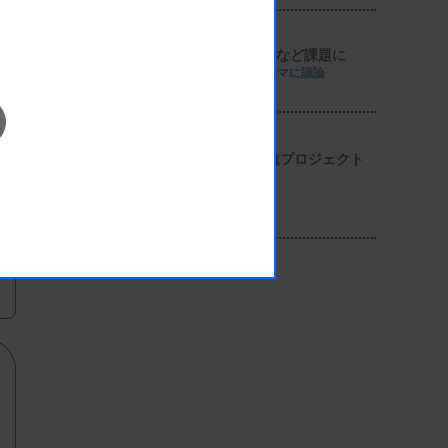
4
導入経費や高齢化など課題に
全医共、検査DXテーマに議論
5
2026年度学術推進プロジェクト
を決定
検査医学会