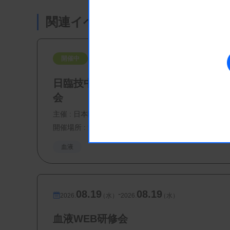
関連イベント・研修会
・演題３ 寒冷凝集素症 - 多彩な病態と最
和田 秀穂先生（川崎医科大学 総合
08.08
08.09
-
開催中
2026.
（土）
2026.
（日）
日臨技中部圏支部 臨床血液部門研修
【参加費・定員など】
会
・参加費：学生：無料、会員・賛助会員：
主催 :
日本臨床衛生検査技師会
開催場所 : 静岡県
・定 員：40名
血液
08.19
08.19
-
2026.
（水）
2026.
（水）
血液WEB研修会