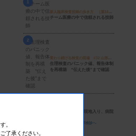
1
新人臨床検査技師の歩き方 ［第16
回］
チーム医療の中で信頼される技師
2
変わり続ける検査の現場 #32 山形済
生病院
生理検査のパニック値、報告体制
を再構築 “伝えた後”まで確認
3
日臨技リエゾンが現地入り、病院
検査室を視察
8月8・9両日にはDVT検診へ
ます。
めご了承ください。