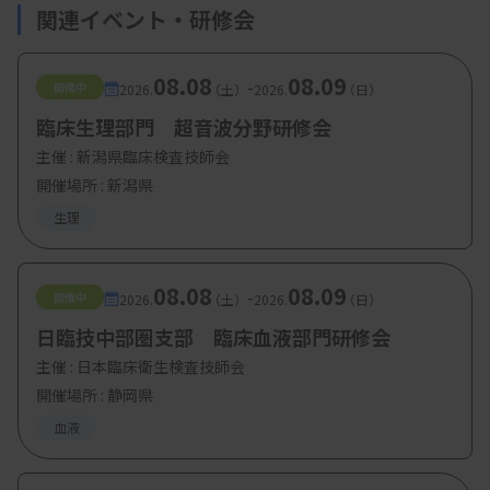
関連イベント・研修会
08.08
08.09
-
開催中
2026.
（土）
2026.
（日）
臨床生理部門 超音波分野研修会
主催 :
新潟県臨床検査技師会
開催場所 : 新潟県
生理
08.08
08.09
-
開催中
2026.
（土）
2026.
（日）
日臨技中部圏支部 臨床血液部門研修会
主催 :
日本臨床衛生検査技師会
開催場所 : 静岡県
血液