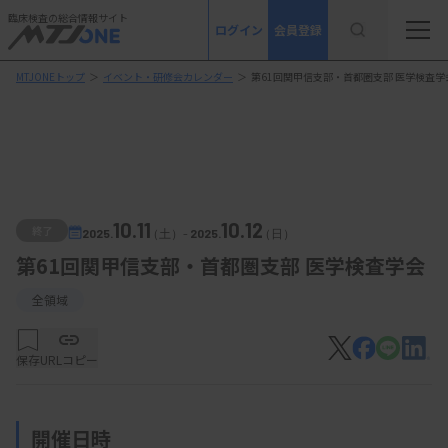
臨床検査の総合情報サイト
ログイン
会員登録
MTJONEトップ
＞
イベント・研修会カレンダー
＞
第61回関甲信支部・首都圏支部 医学検査学
10.11
10.12
終了
2025.
（土）
-
2025.
（日）
第61回関甲信支部・首都圏支部 医学検査学会
全領域
保存
URLコピー
開催日時