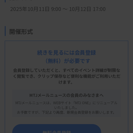
2025年10月11日 9:00 ～ 10月12日 17:00
開催形式
現地開催
続きを見るには会員登録
（無料）が必要です
会 場
会員登録していただくと、すべてのイベント詳細が制限な
アピオ甲府タワー館
く閲覧でき、
クリップ保存など便利な機能がご利用いただ
けます。
※
山梨県中巨摩郡昭和町西条3600
MTJメールニュースの会員のみなさまへ
MTJメールニュースは、WEBサイト「MTJ ONE」にリニューアル
主 催
いたしました。
お手数ですが、下記より再度、新規会員登録をお願いします。
日本臨床衛生検査技師会
無料会員登録