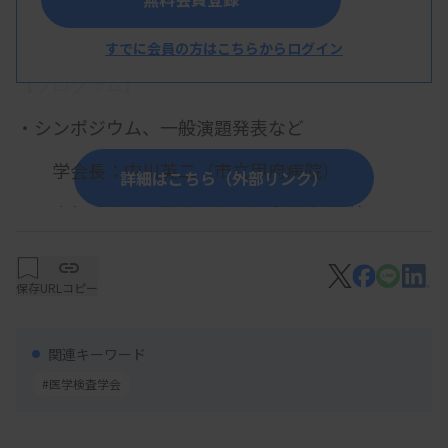
概 要
すでに会員の方はこちらからログイン
【プログラム】
・シンポジウム、一般演題発表など
学会長：中川英二（市立甲府病院）
詳細はこちら（外部リンク）
実行委員長：河合正行（石和共立病院）
事務局長：杉浦弘樹（山梨県立中央病院）
保存
URLコピー
【参加費・定員など】
関連キーワード
・参加費：日臨技会員（賛助会員）：5.000円、
#医学検査学会
非会員（臨床検査技師・他職種）：15.000円、情報
交換会：6.000円