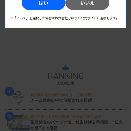
はい
いいえ
※「いいえ」を選択した場合は株式会社じほうの公式サイトに遷移します。
RANKING
人気の記事
1
新人臨床検査技師の歩き方 ［第16回］
チーム医療の中で信頼される技師
2
変わり続ける検査の現場 #32 山形済生病院
生理検査のパニック値、報告体制を再構築 “伝え
た後”まで確認