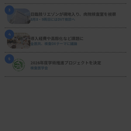
3
日臨技リエゾンが現地入り、病院検査室を視察
8月8・9両日にはDVT検診へ
4
導入経費や高齢化など課題に
全医共、検査DXテーマに議論
5
2026年度学術推進プロジェクトを決定
検査医学会