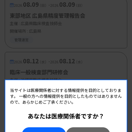
08.09
08.09
-
2026.
（日）
2026.
（日）
東部地区 広島県精度管理報告会
主催 :
広島県臨床検査技師会
開催場所 : 広島県
管理運営
08.12
08.12
-
2026.
（水）
2026.
（水）
臨床一般検査部門研修会
主催 :
沖縄県臨床検査技師会
開催場所 : WEB
当サイトは医療関係者に対する情報提供を目的としておりま
す。
一般の方への情報提供を目的としたものではありません
一般
ので、あらかじめご了承ください。
あなたは医療関係者ですか？