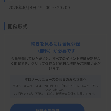
2026年6月4日 19
: 0
0 ～ 20 : 00
開催形式
LIVE配信
続きを見るには会員登録
（無料）が必要です
主 催
会員登録していただくと、すべてのイベント詳細が制限な
く閲覧でき、
クリップ保存など便利な機能がご利用いただ
埼玉県臨床検査技師会
けます。
MTJメールニュースの会員のみなさまへ
MTJメールニュースは、WEBサイト「MTJ ONE」にリニューアル
概 要
いたしました。
お手数ですが、下記より再度、新規会員登録をお願いします。
【プログラム】
これから始める尿検査に向けて⑶～尿沈渣検査 パ
無料会員登録