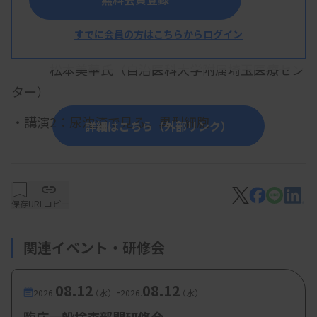
ート２～
すでに会員の方はこちらからログイン
・講演1：ここがポイント！上皮細胞の見分け方
松本美華氏（自治医科大学附属埼玉医療セン
ター）
・講演2：尿沈渣で見る。異型細胞
詳細はこちら（外部リンク）
織田喜子氏（国立研究開発法人 国立がん研
究センター東病院）
保存
URLコピー
【参加費・定員など】
関連イベント・研修会
・参加費：会員・賛助会員 500円、非会員 5000
円
08.12
08.12
-
2026.
（水）
2026.
（水）