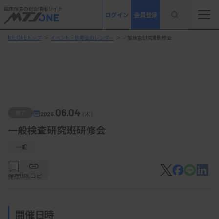
臨床検査の総合情報サイト
ログイン
会員登録
MTJONEトップ
＞
イベント・研修会カレンダー
＞
一般検査研究班研修会
06.04
終了
2026.
（木）
一般検査研究班研修会
一般
保存
URLコピー
開催日時