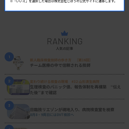
※「いいえ」を選択した場合は株式会社じほうの公式サイトに遷移します。
RANKING
人気の記事
1
新人臨床検査技師の歩き方 ［第16回］
チーム医療の中で信頼される技師
2
変わり続ける検査の現場 #32 山形済生病院
生理検査のパニック値、報告体制を再構築 “伝え
た後”まで確認
3
日臨技リエゾンが現地入り、病院検査室を視察
8月8・9両日にはDVT検診へ