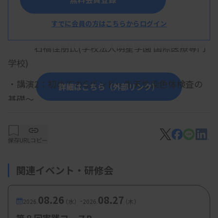
・講演1：今さら聞けない分子生物学 ～細胞周期、
すでに会員の方はこちらからログイン
分裂、核酸～
石橋佳朋氏(学校法人明星学園 国際医療専門
学校)
・講演2：初めてのGバンド〜先天性染色体検査の
詳細はこちら（外部リンク）
基礎〜
阿部楓氏(埼玉医科大学 病理学教室)
保存
URLコピー
【参加費・定員など】
関連イベント・研修会
・参加費：会員・賛助会員 500円、非会員 5000
円
08.26
08.27
-
2026.
（水）
2026.
（木）