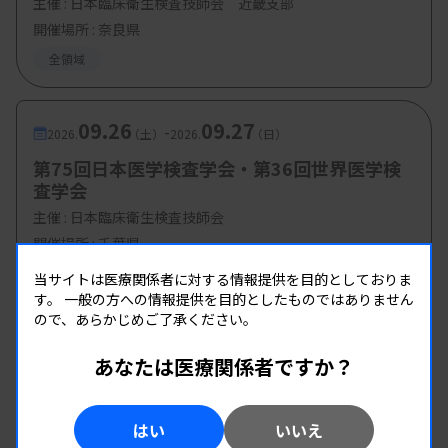
主催 :
日本臨床衛生検査技師会 近畿支部
開催場所 : 奈良県
全領域
09.26
09.27
-
2026.
（土）
2026.
（日）
第75回日本医学検査学会・第36回世界医学検
査学会
主催 :
日本臨床衛生検査技師会
開催場所 : 千葉県
全領域
当サイトは医療関係者に対する情報提供を目的としておりま
す。
一般の方への情報提供を目的としたものではありません
ので、あらかじめご了承ください。
あなたは医療関係者ですか？
はい
いいえ