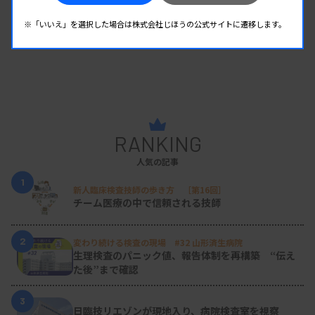
※「いいえ」を選択した場合は株式会社じほうの公式サイトに遷移します。
RANKING
人気の記事
1
新人臨床検査技師の歩き方 ［第16回］
チーム医療の中で信頼される技師
2
変わり続ける検査の現場 #32 山形済生病院
生理検査のパニック値、報告体制を再構築 “伝え
た後”まで確認
3
日臨技リエゾンが現地入り、病院検査室を視察