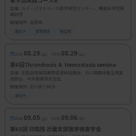
第８回実践コースB
・定 員：200
名
主催 :
ルイ・パストゥール医学研究センター 、機能水研究振
興財団
開催場所 : 滋賀県
遺伝子
管理運営
微生物
08.29
08.29
-
2026.
（土）
2026.
（土）
第6回Thrombosis ＆ Hemostasis semina
主催 :
北陸血液凝固異常症連絡協議会、石川県臨床衛生検査
技師会、中外製薬株式会社
開催場所 : 石川県 | WEB
遺伝子
09.05
09.06
-
2026.
（土）
2026.
（日）
第65回 日臨技 近畿支部医学検査学会