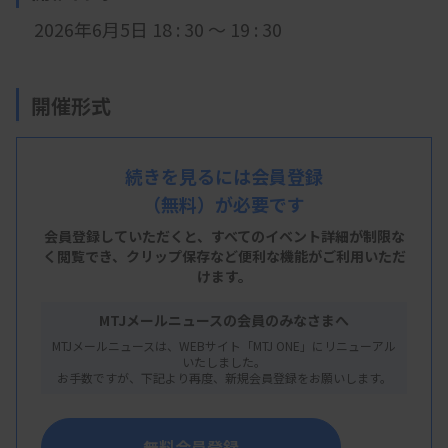
2026年6月5日 18
: 3
0 ～ 19 : 30
開催形式
LIVE配信
続きを見るには会員登録
（無料）が必要です
主 催
会員登録していただくと、すべてのイベント詳細が制限な
く閲覧でき、
クリップ保存など便利な機能がご利用いただ
埼玉県臨床検査技師会
けます。
MTJメールニュースの会員のみなさまへ
MTJメールニュースは、WEBサイト「MTJ ONE」にリニューアル
概 要
いたしました。
お手数ですが、下記より再度、新規会員登録をお願いします。
【プログラム】
遺伝子検査と染色体検査の基礎が身につく
無料会員登録