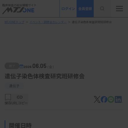
臨床検査の総合情報サイト
ログイン
会員登録
MTJONEトップ
＞
イベント・研修会カレンダー
＞
遺伝子染色体検査研究班研修会
06.05
終了
2026.
（金）
遺伝子染色体検査研究班研修会
遺伝子
保存
URLコピー
開催日時