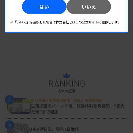
はい
いいえ
※「いいえ」を選択した場合は株式会社じほうの公式サイトに遷移します。
RANKING
人気の記事
1
変わり続ける検査の現場 #32 山形済生病院
生理検査のパニック値、報告体制を再構築 “伝え
た後”まで確認
2
HPV単独法、導入7自治体