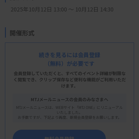
2025年10月12日 13:00 ～ 10月12日 14:30
開催形式
現地開催
続きを見るには会員登録
（無料）が必要です
会 場
会員登録していただくと、すべてのイベント詳細が制限な
大阪医療技術学園専門学校 講義室
く閲覧でき、
クリップ保存など便利な機能がご利用いただ
けます。
※
大阪府大阪市北区東天満２丁目１−３０
MTJメールニュースの会員のみなさまへ
MTJメールニュースは、WEBサイト「MTJ ONE」にリニューアル
主 催
いたしました。
お手数ですが、下記より再度、新規会員登録をお願いします。
大阪府臨床検査技師会
無料会員登録