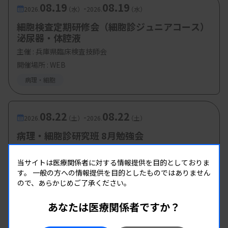
08.19
08.19
-
2026.
（水）
2026.
（水）
細胞検査定期研修会（細胞診ジュニアコース）
泌尿器・体腔液
主催 :
兵庫県臨床検査技師会
開催場所 : WEB
病理・細胞
08.22
08.22
-
2026.
（土）
2026.
（土）
病理・細胞診研究班 8月勉強会
主催 :
徳島県臨床検査技師会
開催場所 : 徳島県
当サイトは医療関係者に対する情報提供を目的としておりま
す。
一般の方への情報提供を目的としたものではありません
病理・細胞
ので、あらかじめご了承ください。
あなたは医療関係者ですか？