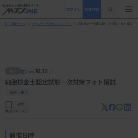
臨床検査の総合情報サイト
ログイン
会員登録
MTJONEトップ
＞
イベント・研修会カレンダー
＞
細胞検査士認定試験一次対策フォト模試
10.12
終了
2025.
（日）
細胞検査士認定試験一次対策フォト模試
病理・細胞
保存
URLコピー
開催日時