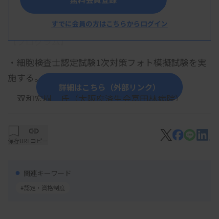
概 要
すでに会員の方はこちらからログイン
【プログラム】
・
細胞検査士認定試験1次対策フォト模擬試験を実
施する。
詳細はこちら（外部リンク）
双和宏樹 氏（大阪府済生会富田林病院）
【参加費・定員など】
保存
URLコピー
・参加費：会員：
500
円、非会員：
1,000円
関連キーワード
・定 員：
60名（先着順）
#認定・資格制度