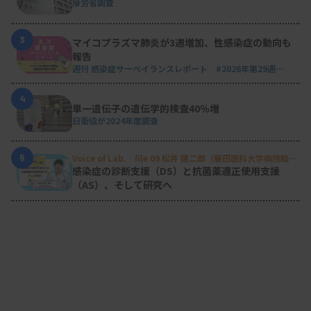
厚労省調査
3
マイコプラズマ肺炎が3週増加、性感染症の動向も
報告
週刊 感染症サーベイランスレポート #2026年第29週
（2026.7.13 - 7.19）
4
単一遺伝子の遺伝学的検査40％増
日衛協が2024年度調査
5
Voice of Lab. file 09 松井 建二郎（藤田医科大学病院臨床
検査部微生物遺伝子検査室
）
感染症の診断支援（DS）と抗菌薬適正使用支援
（AS）、そして研究へ