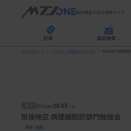
臨床検査の総合情報サイト
記事
製品検索
MTJONEトップ
＞
イベント・研修会カレンダー
＞
筑後地区 病理細
06.03
終了
2026.
（水）
筑後地区 病理細胞診部門勉強会
病理・細胞