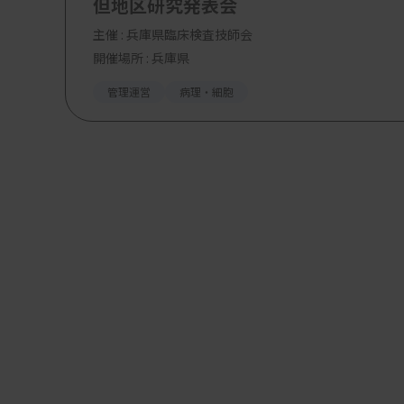
但地区研究発表会
主催 :
兵庫県臨床検査技師会
開催場所 : 兵庫県
管理運営
病理・細胞