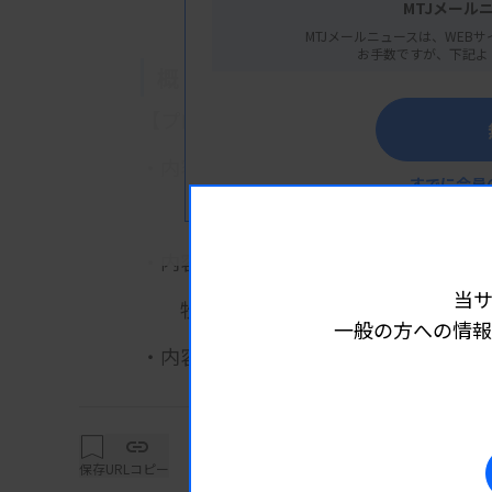
MTJメール
MTJメールニュースは、WEBサ
お手数ですが、下記よ
概 要
【プログラム】
・内容1：腹膜がんについて ～症例を
すでに会員
山浦美紗技師（地方独立行政法人 
・内容2：症例1
当
牧野諒央技師（久留米大学病院）
一般の方への情報
詳細は
・内容3：症例２
川内野礼技師（医療法人社団 高邦
保存
URLコピー