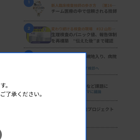
1
新人臨床検査技師の歩き方 ［第16
回］
チーム医療の中で信頼される技師
2
変わり続ける検査の現場 #32 山形済
生病院
生理検査のパニック値、報告体制
を再構築 “伝えた後”まで確認
3
日臨技リエゾンが現地入り、病院
検査室を視察
8月8・9両日にはDVT検診へ
4
す。
導入経費や高齢化など課題に
全医共、検査DXテーマに議論
めご了承ください。
5
2026年度学術推進プロジェクト
を決定
検査医学会