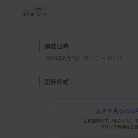
保存
URLコピー
開催日時
2026年6月3日 18 : 00 ～ 19 : 00
開催形式
LIVE配信
続きを見るには
主 催
会員登録していただくと、
クリップ保存など
福岡県臨床衛生検査技師会