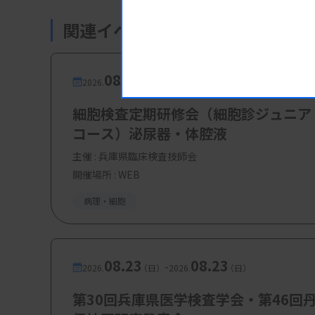
関連イベント・研修会
08.19
08.19
-
2026.
（水）
2026.
（水）
細胞検査定期研修会（細胞診ジュニア
コース）泌尿器・体腔液
主催 :
兵庫県臨床検査技師会
開催場所 : WEB
病理・細胞
08.23
08.23
-
2026.
（日）
2026.
（日）
第30回兵庫県医学検査学会・第46回