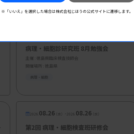
※「いいえ」を選択した場合は株式会社じほうの公式サイトに遷移します。
08.22
08.22
-
2026.
（土）
2026.
（土）
病理・細胞診研究班 8月勉強会
主催 :
徳島県臨床検査技師会
開催場所 : 徳島県
病理・細胞
08.26
08.26
-
2026.
（水）
2026.
（水）
丹
第2回 病理・細胞検査班研修会