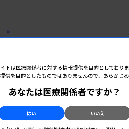
6:00
ックス #13
現場への影響は？ 臨床検査の主要8論点を読み解く
サイトは医療関係者に対する情報提供を目的としておりま
6:20
提供を目的としたものではありませんので、あらかじ
フトが変える臨床検査技師の役割 現場・政策の最前線から読み解く未来
あなたは医療関係者ですか？
の未来
はい
いいえ
6:15
フトが変える臨床検査技師の役割 現場・政策の最前線から読み解く未来
※「いいえ」を選択した場合は株式会社じほうの公式サイトに遷移します。