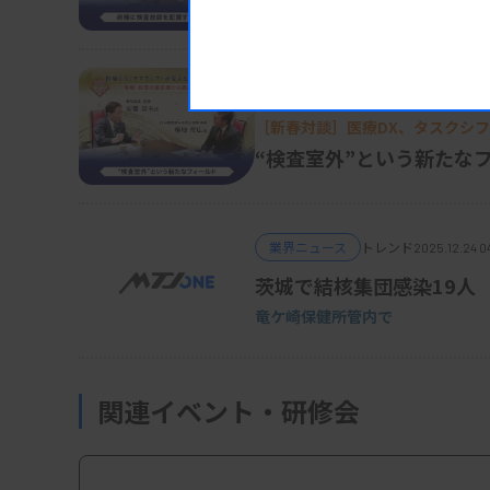
病棟に検査技師を配置す
業界ニュース
トレンド
2026.01.05 0
［新春対談］医療DX、タスクシ
（上）
“検査室外”という新たな
業界ニュース
トレンド
2025.12.24 0
茨城で結核集団感染19人
竜ケ崎保健所管内で
関連イベント・研修会