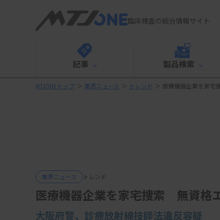
臨床検査の総合情報サイト
記事
製品検索
MTJONEトップ
＞
業界ニュース
＞
トレンド
＞
医療機器企業を家宅
業界ニュース
トレンド
医療機器企業を家宅捜索 無資格
大阪府警、
診療放射線技師法違反容疑