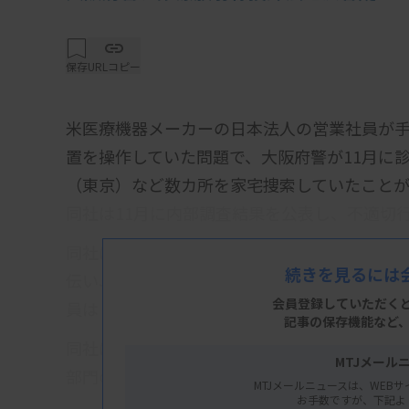
保存
URLコピー
米医療機器メーカーの日本法人の営業社員が
置を操作していた問題で、大阪府警が11月に
（東京）など数カ所を家宅捜索していたことが
同社は11月に内部調査結果を公表し、不適切
同社はニューベイシブジャパン。報道陣の取材
続きを見るには
伝い、無資格にもかかわらずエックス線照射
会員登録していただく
員は「手術室で人手が足りず、サポートする
記事の保存機能など
同社は問題発覚後、外部弁護士に調査を依頼し
MTJメール
部門の体制強化などを盛り込んだ再発防止策
MTJメールニュースは、WEBサ
お手数ですが、下記よ