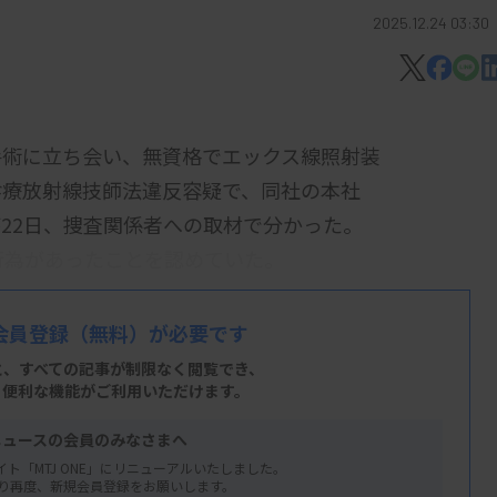
2025.12.24 03:30
手術に立ち会い、無資格でエックス線照射装
診療放射線技師法違反容疑で、同社の本社
22日、捜査関係者への取材で分かった。
行為があったことを認めていた。
に4月、営業社員4人が整形外科手術を手
会員登録
（無料）が必要です
装置を操作していたことを明らかにした。社
と、すべての記事が制限なく閲覧でき、
必要が生じた」などと説明しているという。
、便利な機能がご利用いただけます。
、11月にホームページでコンプライアンス
ニュースの会員のみなさまへ
を発表している。
イト「MTJ ONE」にリニューアルいたしました。
り再度、新規会員登録をお願いします。