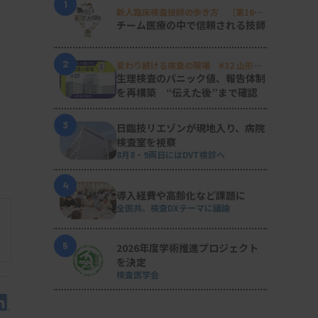
1
新人臨床検査技師の歩き方 ［第16
回］
チーム医療の中で信頼される技師
2
変わり続ける検査の現場 #32 山形済
生病院
生理検査のパニック値、報告体制
を再構築 “伝えた後”まで確認
3
日臨技リエゾンが現地入り、病院
検査室を視察
8月8・9両日にはDVT検診へ
4
導入経費や高齢化など課題に
全医共、検査DXテーマに議論
5
2026年度学術推進プロジェクト
を決定
検査医学会