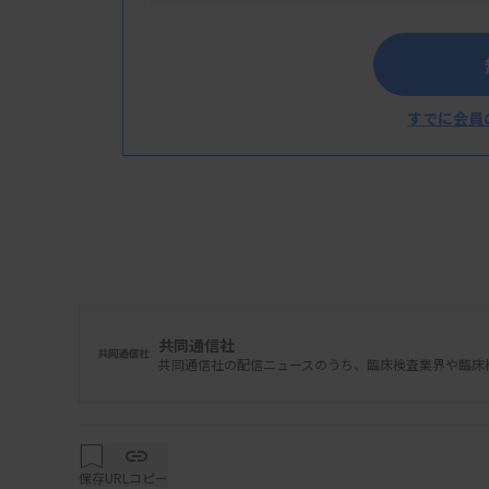
すでに会員
共同通信社
共同通信社の配信ニュースのうち、臨床検査業界や臨床
保存
URLコピー