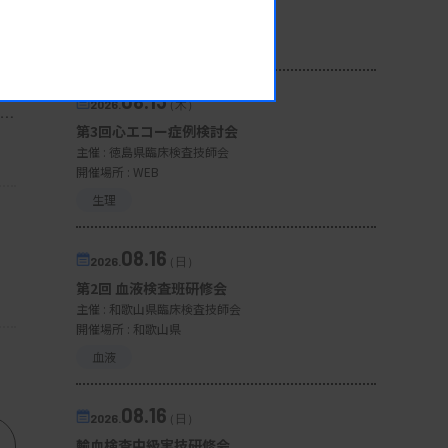
開催場所 : WEB
一般
08.13
2026.
（木）
第3回心エコー症例検討会
主催 :
徳島県臨床検査技師会
開催場所 : WEB
生理
08.16
2026.
（日）
第2回 血液検査班研修会
主催 :
和歌山県臨床検査技師会
開催場所 : 和歌山県
血液
08.16
2026.
（日）
輸血検査中級実技研修会