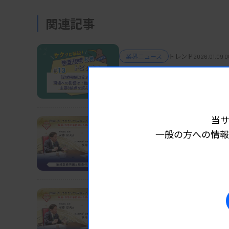
関連記事
業界ニュース
トレンド
2026.01.09 0
サクッと解説！ 検査技師必見トピ
［診療報酬改定2026］
当
業界ニュース
トレンド
2026.01.09 0
一般の方への情報
［新春対談］医療DX、タスクシ
（下）
地域医療再編と検査体制
業界ニュース
トレンド
2026.01.07 0
［新春対談］医療DX、タスクシ
（中）