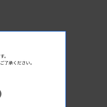
す。
めご了承ください。
EVENT
イベント情報
08.12
2026.
（水）
臨床一般検査部門研修会
主催 :
沖縄県臨床検査技師会