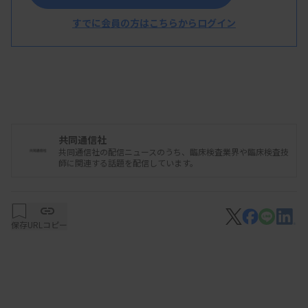
すでに会員の方はこちらからログイン
共同通信社
共同通信社の配信ニュースのうち、臨床検査業界や臨床検査技
師に関連する話題を配信しています。
保存
URLコピー