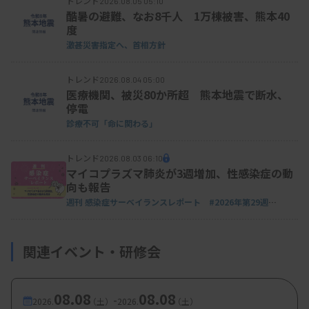
トレンド
2026.08.05 05:10
酷暑の避難、なお8千人 1万棟被害、熊本40
度
激甚災害指定へ、首相方針
トレンド
2026.08.04 05:00
医療機関、被災80か所超 熊本地震で断水、
停電
診療不可「命に関わる」
トレンド
2026.08.03 06:10
マイコプラズマ肺炎が3週増加、性感染症の動
向も報告
週刊 感染症サーベイランスレポート #2026年第29週
（2026.7.13 - 7.19）
関連イベント・研修会
08.08
08.08
-
2026.
（土）
2026.
（土）