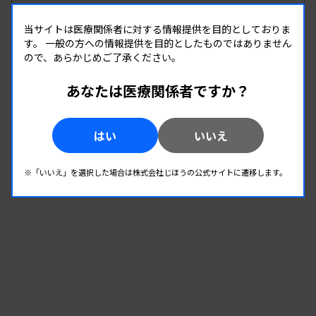
開催場所 : 広島県
当サイトは医療関係者に対する情報提供を目的としておりま
管理運営
す。
一般の方への情報提供を目的としたものではありません
ので、あらかじめご了承ください。
08.17
08.17
-
2026.
（月）
2026.
（月）
あなたは医療関係者ですか？
多職種公開講座 手話講習会2026
主催 :
大阪府臨床検査技師会
はい
いいえ
開催場所 : 大阪府
管理運営
※「いいえ」を選択した場合は株式会社じほうの公式サイトに遷移します。