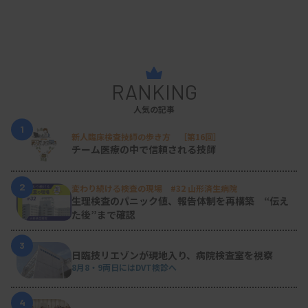
RANKING
人気の記事
1
新人臨床検査技師の歩き方 ［第16回］
チーム医療の中で信頼される技師
2
変わり続ける検査の現場 #32 山形済生病院
生理検査のパニック値、報告体制を再構築 “伝え
た後”まで確認
3
日臨技リエゾンが現地入り、病院検査室を視察
8月8・9両日にはDVT検診へ
4