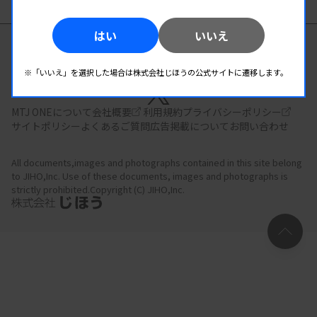
はい
いいえ
臨床検査の総合情報サイト
※「いいえ」を選択した場合は株式会社じほうの公式サイトに遷移します。
MTJ ONEについて
会社概要
利用規約
プライバシーポリシー
サイトポリシー
よくあるご質問
広告掲載について
お問い合わせ
All documents,images and photographs contained in this site belong
to JIHO,Inc.
Use of these documents, images and photographs is
strictly prohibited.Copyright (C) JIHO,Inc.