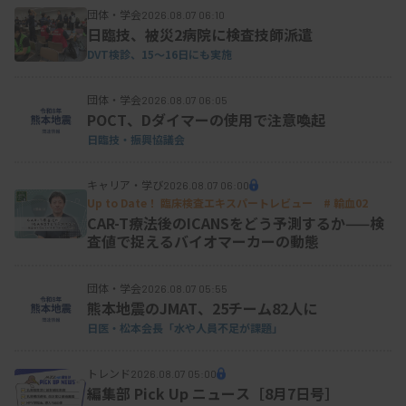
団体・学会
2026.08.07 06:10
日臨技、被災2病院に検査技師派遣
DVT検診、15～16日にも実施
団体・学会
2026.08.07 06:05
POCT、Dダイマーの使用で注意喚起
日臨技・振興協議会
キャリア・学び
2026.08.07 06:00
Up to Date！ 臨床検査エキスパートレビュー # 輸血02
CAR-T療法後のICANSをどう予測するか——検
査値で捉えるバイオマーカーの動態
団体・学会
2026.08.07 05:55
熊本地震のJMAT、25チーム82人に
日医・松本会長「水や人員不足が課題」
トレンド
2026.08.07 05:00
編集部 Pick Up ニュース［8月7日号］