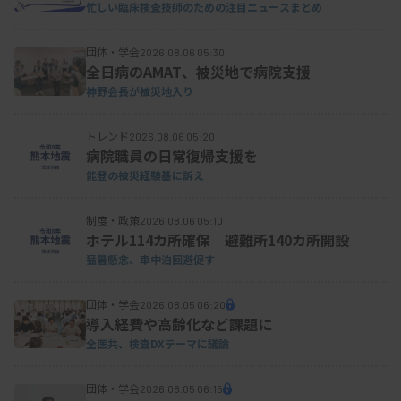
忙しい臨床検査技師のための注目ニュースまとめ
団体・学会
2026.08.06 05:30
全日病のAMAT、被災地で病院支援
神野会長が被災地入り
トレンド
2026.08.06 05:20
病院職員の日常復帰支援を
能登の被災経験基に訴え
制度・政策
2026.08.06 05:10
ホテル114カ所確保 避難所140カ所開設
猛暑懸念、車中泊回避促す
団体・学会
2026.08.05 06:20
導入経費や高齢化など課題に
全医共、検査DXテーマに議論
団体・学会
2026.08.05 06:15