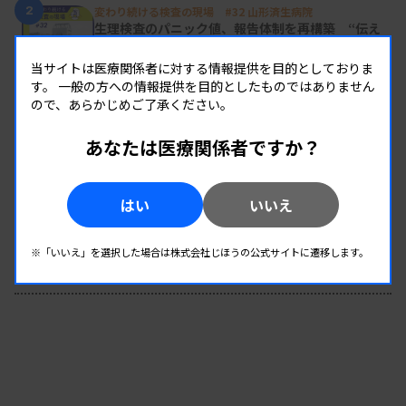
2
変わり続ける検査の現場 #32 山形済生病院
生理検査のパニック値、報告体制を再構築 “伝え
た後”まで確認
当サイトは医療関係者に対する情報提供を目的としておりま
す。
一般の方への情報提供を目的としたものではありません
3
日臨技リエゾンが現地入り、病院検査室を視察
ので、あらかじめご了承ください。
8月8・9両日にはDVT検診へ
あなたは医療関係者ですか？
4
導入経費や高齢化など課題に
全医共、検査DXテーマに議論
はい
いいえ
5
2026年度学術推進プロジェクトを決定
※「いいえ」を選択した場合は株式会社じほうの公式サイトに遷移します。
検査医学会