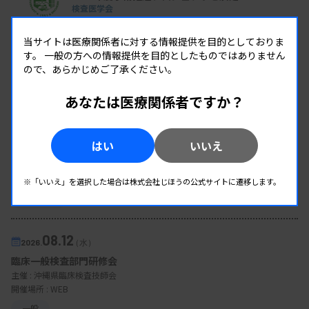
検査医学会
当サイトは医療関係者に対する情報提供を目的としておりま
す。
一般の方への情報提供を目的としたものではありません
ので、あらかじめご了承ください。
EVENT
あなたは医療関係者ですか？
イベント情報
08.09
2026.
（日）
はい
いいえ
東部地区 広島県精度管理報告会
主催 :
広島県臨床検査技師会
開催場所 : 広島県
※「いいえ」を選択した場合は株式会社じほうの公式サイトに遷移します。
管理運営
08.12
2026.
（水）
臨床一般検査部門研修会
主催 :
沖縄県臨床検査技師会
開催場所 : WEB
一般