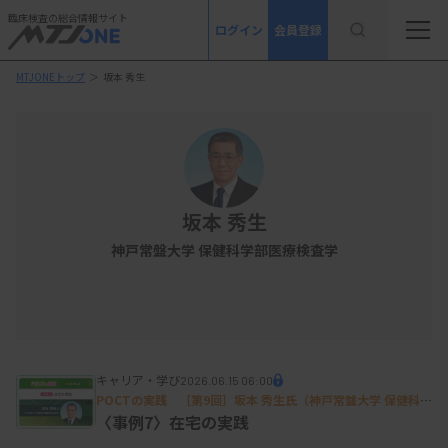
臨床検査の総合情報サイト
ログイン
会員登録
MTJONEトップ
＞
坂本 秀生
坂本 秀生
神戸常盤大学 保健科学部医療検査学
キャリア・学び
2026.06.15 06:00
POCTの実践 ［第9回］坂本 秀生氏（神戸常盤大学 保健科学
部 医療検査学科）
〈事例7〉在宅の実践