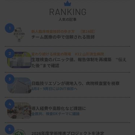
RANKING
人気の記事
1
新人臨床検査技師の歩き方 ［第16回］
チーム医療の中で信頼される技師
2
変わり続ける検査の現場 #32 山形済生病院
生理検査のパニック値、報告体制を再構築 “伝え
た後”まで確認
3
日臨技リエゾンが現地入り、病院検査室を視察
8月8・9両日にはDVT検診へ
4
導入経費や高齢化など課題に
全医共、検査DXテーマに議論
5
2026年度学術推進プロジェクトを決定