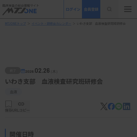
臨床検査の総合情報サイト
ログイン
会員登録
MTJONEトップ
＞
イベント・研修会カレンダー
＞
いわき支部 血液検査研究班研修会
02.26
終了
2026.
（木）
いわき支部 血液検査研究班研修会
血液
保存
URLコピー
開催日時