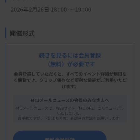
2026年2月26日 18 : 00 ～ 19 : 00
開催形式
LIVE配信
続きを見るには会員登録
（無料）が必要です
主 催
会員登録していただくと、すべてのイベント詳細が制限な
福島県臨床検査技師会
く閲覧でき、
クリップ保存など便利な機能がご利用いただ
けます。
MTJメールニュースの会員のみなさまへ
概 要
MTJメールニュースは、WEBサイト「MTJ ONE」にリニューアル
いたしました。
お手数ですが、下記より再度、新規会員登録をお願いします。
【プログラム】
・講演：これだけはおさえたい！ 凝固・線溶検査
無料会員登録