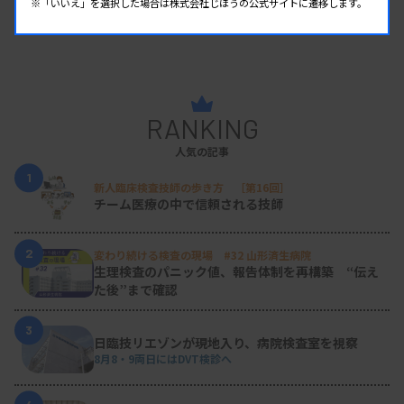
※「いいえ」を選択した場合は株式会社じほうの公式サイトに遷移します。
RANKING
人気の記事
1
新人臨床検査技師の歩き方 ［第16回］
チーム医療の中で信頼される技師
2
変わり続ける検査の現場 #32 山形済生病院
生理検査のパニック値、報告体制を再構築 “伝え
た後”まで確認
3
日臨技リエゾンが現地入り、病院検査室を視察
8月8・9両日にはDVT検診へ