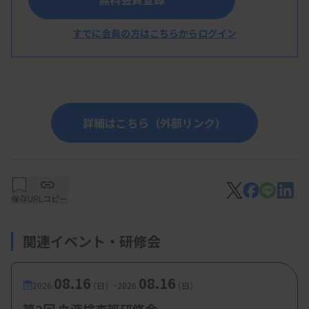
の基礎的なデータの見方
高野義久先生（株式会社 シスメックス仙台
すでに会員の方はこちらからログイン
支店 学術サポート課）
詳細はこちら（外部リンク）
保存
URLコピー
関連イベント・研修会
08.16
08.16
-
2026.
（日）
2026.
（日）