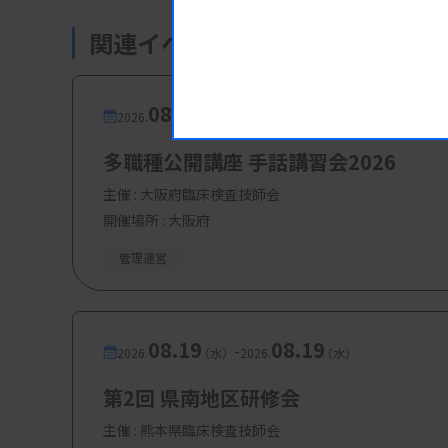
関連イベント・研修会
08.17
08.17
-
2026.
（月）
2026.
（月）
多職種公開講座 手話講習会2026
主催 :
大阪府臨床検査技師会
開催場所 : 大阪府
管理運営
08.19
08.19
-
2026.
（水）
2026.
（水）
第2回 県南地区研修会
主催 :
熊本県臨床検査技師会