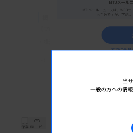
MTJメール
MTJメールニュースは、WEBサ
お手数ですが、下記よ
概 要
【プログラム】
・講演：臨床検査における検査室の医
すでに会員
池宮健文先生（アボットジャパン合
ト）
当
一般の方への情報
詳細は
保存
URLコピー