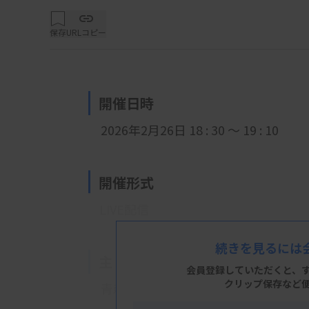
保存
URLコピー
開催日時
2026年2月26日 18 : 30 ～ 19 : 10
開催形式
LIVE配信
続きを見るには
主 催
会員登録していただくと、
クリップ保存など
青森県臨床検査技師会