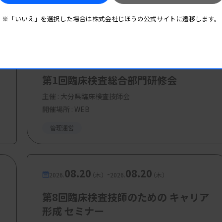
※「いいえ」を選択した場合は株式会社じほうの公式サイトに遷移します。
08.19
08.19
-
2026.
（水）
2026.
（水）
第1回臨床検査総合部門研修会
主催 :
大分県臨床検査技師会
開催場所 : WEB
管理運営
08.20
08.20
-
2026.
（木）
2026.
（木）
第8回臨床検査技師のための キャリア
形成 セミナー