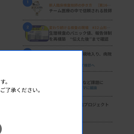
1
新人臨床検査技師の歩き方 ［第16
回］
チーム医療の中で信頼される技師
2
変わり続ける検査の現場 #32 山形済
生病院
生理検査のパニック値、報告体制
を再構築 “伝えた後”まで確認
3
日臨技リエゾンが現地入り、病院
検査室を視察
8月8・9両日にはDVT検診へ
4
す。
導入経費や高齢化など課題に
全医共、検査DXテーマに議論
めご了承ください。
5
2026年度学術推進プロジェクト
を決定
検査医学会