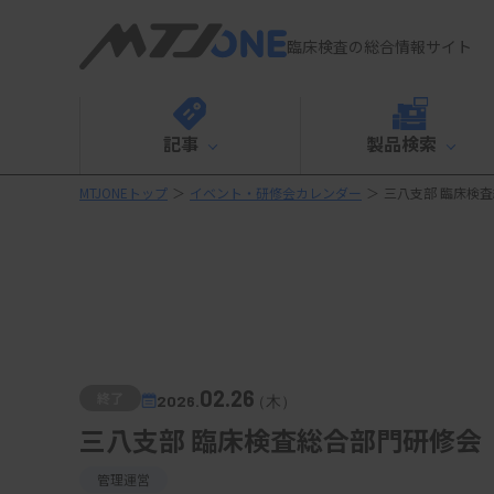
臨床検査の総合情報サイト
記事
製品検索
MTJONEトップ
＞
イベント・研修会カレンダー
＞
三八支部 臨床検
02.26
終了
2026.
（木）
三八支部 臨床検査総合部門研修会
管理運営