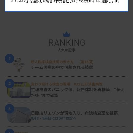
※「いいえ」を選択した場合は株式会社じほうの公式サイトに遷移します。
RANKING
人気の記事
1
新人臨床検査技師の歩き方 ［第16回］
チーム医療の中で信頼される技師
2
変わり続ける検査の現場 #32 山形済生病院
生理検査のパニック値、報告体制を再構築 “伝え
た後”まで確認
3
日臨技リエゾンが現地入り、病院検査室を視察
8月8・9両日にはDVT検診へ