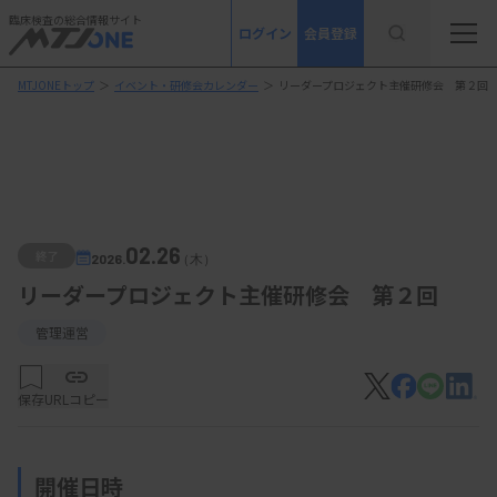
臨床検査の総合情報サイト
ログイン
会員登録
MTJONEトップ
＞
イベント・研修会カレンダー
＞
リーダープロジェクト主催研修会 第２回
02.26
終了
2026.
（木）
リーダープロジェクト主催研修会 第２回
管理運営
保存
URLコピー
開催日時