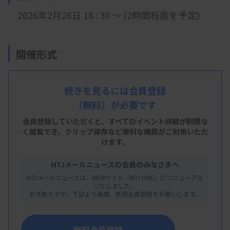
2026年2月26日 18 : 3
0 ～ (2時間程度を予定)
開催形式
LIVE配信
続きを見るには会員登録
（無料）が必要です
主 催
会員登録していただくと、すべてのイベント詳細が制限な
く閲覧でき、
クリップ保存など便利な機能がご利用いただ
福岡県臨床衛生検査技師会
けます。
MTJメールニュースの会員のみなさまへ
MTJメールニュースは、WEBサイト「MTJ ONE」にリニューアル
概 要
いたしました。
お手数ですが、下記より再度、新規会員登録をお願いします。
【プログラム】
第2回 抄録作成と統計解析
無料会員登録