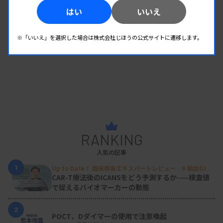
はい
いいえ
※「いいえ」を選択した場合は株式会社じほうの公式サイトに遷移します。
RANKING
人気の記事
1
Up to Date！ 臨床検査エキスパートレビュー # 輸血02
CAR-T療法後のICANSをどう予測するか——検査値
で捉えるバイオマーカーの動態
2
POCT、Dダイマーの使用で注意喚起