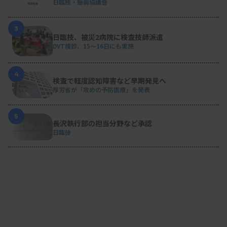
日臨技・振興協議会
3
日臨技、被災2病院に検査技師派遣
DVT検診、15～16日にも実施
4
検査で軽度認知障害など早期発見へ
厚労省が「攻めの予防医療」を発表
5
長沢執行部の担当分野など承認
日臨技