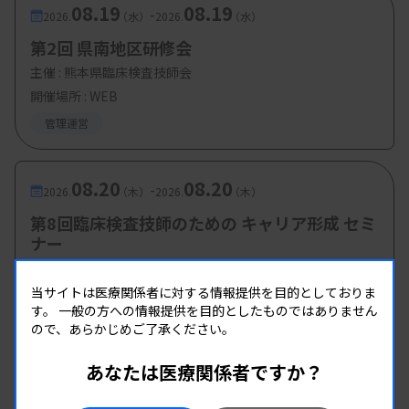
【参加費・定員など】
08.19
08.19
-
2026.
（水）
2026.
（水）
第2回 県南地区研修会
・参加費： 会員 3000円
主催 :
熊本県臨床検査技師会
開催場所 : WEB
管理運営
08.20
08.20
-
2026.
（木）
2026.
（木）
第8回臨床検査技師のための キャリア形成 セミ
ナー
主催 :
愛知県有志グループ
開催場所 : WEB
当サイトは医療関係者に対する情報提供を目的としておりま
す。
一般の方への情報提供を目的としたものではありません
管理運営
ので、あらかじめご了承ください。
あなたは医療関係者ですか？