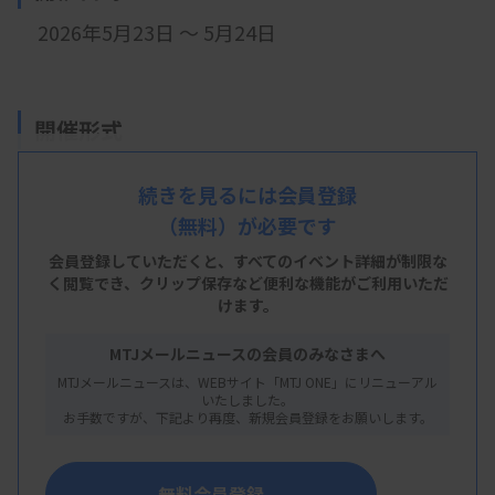
2026年5月23日 ～ 5月24日
開催形式
現地開催
続きを見るには会員登録
（無料）が必要です
会 場
会員登録していただくと、すべてのイベント詳細が制限な
く閲覧でき、
クリップ保存など便利な機能がご利用いただ
5/23会場 福島県立医科大学 保健科学部 駅前キ
けます。
ャンパス
MTJメールニュースの会員のみなさまへ
福島県福島市栄町10番6号
MTJメールニュースは、WEBサイト「MTJ ONE」にリニューアル
いたしました。
5/24会場 福島県立医科大学 光が丘キャンパス
お手数ですが、下記より再度、新規会員登録をお願いします。
福島県福島市光が丘1番地
無料会員登録