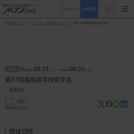
臨床検査の総合情報サイト
ログイン
会員登録
MTJONEトップ
＞
イベント・研修会カレンダー
＞
第57回福島医学検査学会
05.23
05.24
終了
2026.
（土）
-
2026.
（日）
第57回福島医学検査学会
管理運営
保存
URLコピー
開催日時