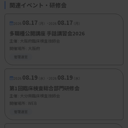
関連イベント・研修会
飯ヶ谷奈央子技師（かしま病院）
08.17
08.17
-
八巻智也技師（臨床検査技師会県北事務局）
2026.
（月）
2026.
（月）
多職種公開講座 手話講習会2026
・特別講演：歩みを振り返り、未来へ繋ぐ
主催 :
大阪府臨床検査技師会
志村浩己先生（福島県立医科大学臨床検査医
開催場所 : 大阪府
学講座主任教授）
管理運営
08.19
08.19
-
2026.
（水）
2026.
（水）
5月24日（日）
第1回臨床検査総合部門研修会
・一般演題発表
主催 :
大分県臨床検査技師会
開催場所 : WEB
・一般演題発表終了
管理運営
・定期総会