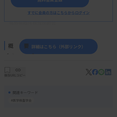
主 催
すでに会員の方はこちらからログイン
福島県臨床検査技師会
概 要
詳細はこちら（外部リンク）
【プログラム】
5月23日（土）
保存
URLコピー
・演題：効率化～多彩な医療環境から学ぶ将来への
ヒント～
関連キーワード
高野由喜子技師（福島県立医科大学附属病院
#医学検査学会
検査部）
山本肇技師（竹田綜合病院）