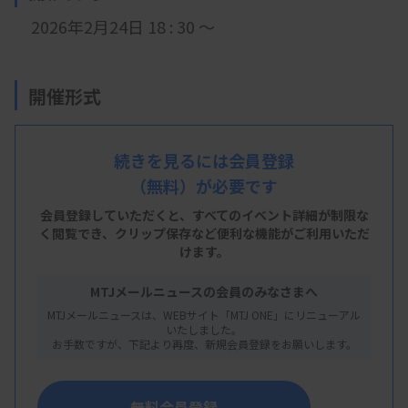
2026年2月24日 18 : 30
～
開催形式
LIVE配信
続きを見るには会員登録
（無料）が必要です
主 催
会員登録していただくと、すべてのイベント詳細が制限な
く閲覧でき、
クリップ保存など便利な機能がご利用いただ
福岡県臨床衛生検査技師会
けます。
MTJメールニュースの会員のみなさまへ
MTJメールニュースは、WEBサイト「MTJ ONE」にリニューアル
概 要
いたしました。
お手数ですが、下記より再度、新規会員登録をお願いします。
【プログラム】
・内容：関節液検査はじめませんか？
無料会員登録