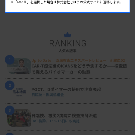
※「いいえ」を選択した場合は株式会社じほうの公式サイトに遷移します。
RANKING
人気の記事
1
Up to Date！ 臨床検査エキスパートレビュー # 輸血02
CAR-T療法後のICANSをどう予測するか——検査値
で捉えるバイオマーカーの動態
2
POCT、Dダイマーの使用で注意喚起
日臨技・振興協議会
3
日臨技、被災2病院に検査技師派遣
DVT検診、15～16日にも実施