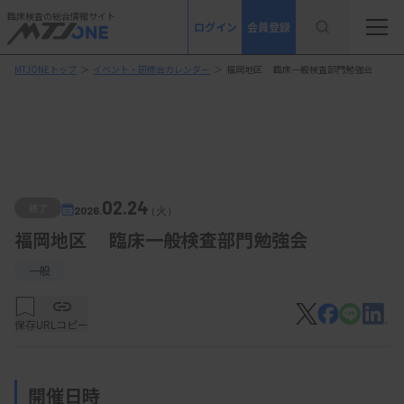
臨床検査の総合情報サイト
ログイン
会員登録
MTJONEトップ
＞
イベント・研修会カレンダー
＞
福岡地区 臨床一般検査部門勉強会
02.24
終了
2026.
（火）
福岡地区 臨床一般検査部門勉強会
一般
保存
URLコピー
開催日時