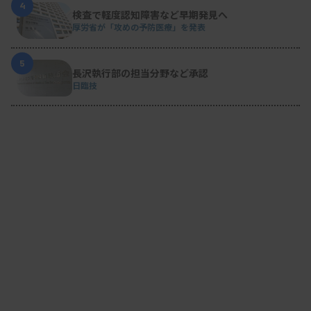
4
検査で軽度認知障害など早期発見へ
厚労省が「攻めの予防医療」を発表
5
長沢執行部の担当分野など承認
日臨技