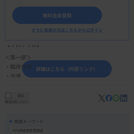
長野県臨床検査技師会
無料会員登録
すでに会員の方はこちらからログイン
概 要
【プログラム】
＜第一部＞
・臨床化学
詳細はこちら（外部リンク）
・血液
・一般
・免疫血清
保存
URLコピー
・遺伝子
・生理
関連キーワード
＜第二部＞
#外部精度管理調査