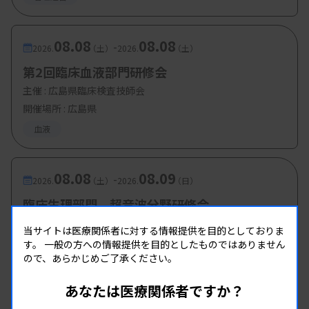
08.08
08.08
-
2026.
（土）
2026.
（土）
第2回臨床血液部門研修会
主催 :
広島県臨床検査技師会
開催場所 : 広島県
血液
08.08
08.09
-
2026.
（土）
2026.
（日）
臨床生理部門 超音波分野研修会
主催 :
新潟県臨床検査技師会
当サイトは医療関係者に対する情報提供を目的としておりま
開催場所 : 新潟県
す。
一般の方への情報提供を目的としたものではありません
ので、あらかじめご了承ください。
生理
あなたは医療関係者ですか？