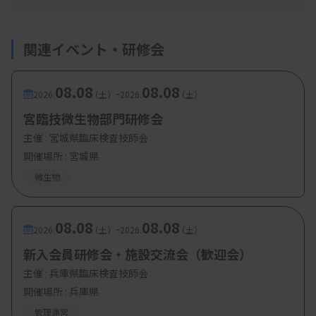
・微生物
・病理
・細胞
関連イベント・研修会
・輸血
08.08
08.08
-
2026.
（土）
2026.
（土）
宮臨技微生物部門研修会
【参加費・定員など】
主催 :
宮城県臨床検査技師会
・参加費：長臨技会員、2025年度長野県臨床検査
開催場所 : 宮城県
精度管理調査参加施設の方 無料
微生物
上記以外の方 3000円
08.08
08.08
-
2026.
（土）
2026.
（土）
新入会員研修会・施設交流会（歓迎会）
主催 :
兵庫県臨床検査技師会
開催場所 : 兵庫県
管理運営