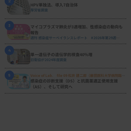
2
HPV単独法、導入7自治体
厚労省調査
3
マイコプラズマ肺炎が3週増加、性感染症の動向も
報告
週刊 感染症サーベイランスレポート #2026年第29週
（2026.7.13 - 7.19）
4
単一遺伝子の遺伝学的検査40％増
日衛協が2024年度調査
5
Voice of Lab. file 09 松井 建二郎（藤田医科大学病院臨床
検査部微生物遺伝子検査室
）
感染症の診断支援（DS）と抗菌薬適正使用支援
（AS）、そして研究へ