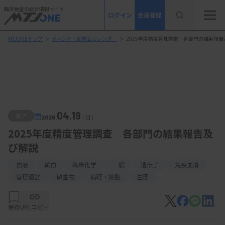
臨床検査の総合情報サイト
ログイン
会員登録
MTJONEトップ
＞
イベント・研修会カレンダー
＞
2025年度精度管理調査 各部門の結果報告
04.19
終了
2026.
（日）
2025年度精度管理調査 各部門の結果報告及
び解説
血液
輸血
臨床化学
一般
遺伝子
免疫血清
管理運営
微生物
病理・細胞
生理
保存
URLコピー