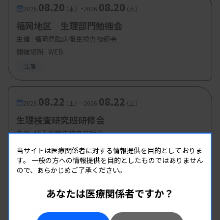
08.20
08.20
-
2026.
（木）
2026.
（木）
福岡地区 生理部門勉強会
主催 :
福岡県臨床衛生検査技師会
開催場所 : WEB
生理
08.22
08.22
-
2026.
（土）
2026.
（土）
生理検査研究班研修会
主催 :
埼玉県臨床検査技師会
開催場所 : 埼玉県
当サイトは医療関係者に対する情報提供を目的としておりま
す。
一般の方への情報提供を目的としたものではありません
生理
ので、あらかじめご了承ください。
あなたは医療関係者ですか？