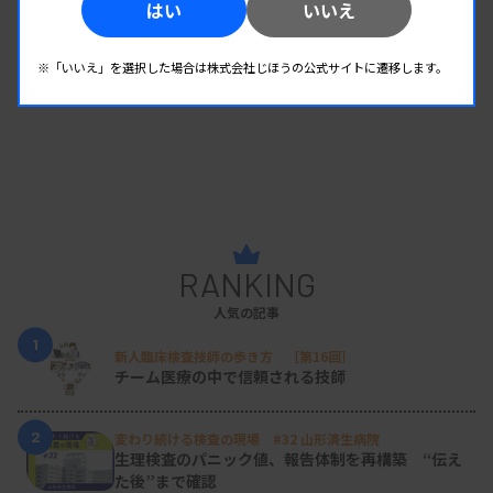
はい
いいえ
※「いいえ」を選択した場合は株式会社じほうの公式サイトに遷移します。
RANKING
人気の記事
1
新人臨床検査技師の歩き方 ［第16回］
チーム医療の中で信頼される技師
2
変わり続ける検査の現場 #32 山形済生病院
生理検査のパニック値、報告体制を再構築 “伝え
た後”まで確認