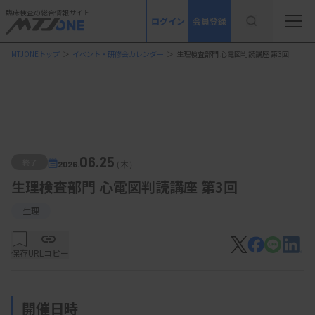
臨床検査の総合情報サイト
ログイン
会員登録
MTJONEトップ
＞
イベント・研修会カレンダー
＞
生理検査部門 心電図判読講座 第3回
06.25
終了
2026.
（木）
生理検査部門 心電図判読講座 第3回
生理
保存
URLコピー
開催日時