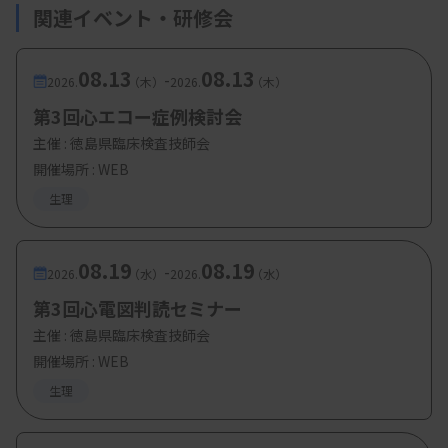
・参加費：会員 500円、非会員 1000円
関連イベント・研修会
・定 員：100名
08.13
08.13
-
2026.
（木）
2026.
（木）
第3回心エコー症例検討会
主催 :
徳島県臨床検査技師会
開催場所 : WEB
生理
08.19
08.19
-
2026.
（水）
2026.
（水）
第3回心電図判読セミナー
主催 :
徳島県臨床検査技師会
開催場所 : WEB
生理