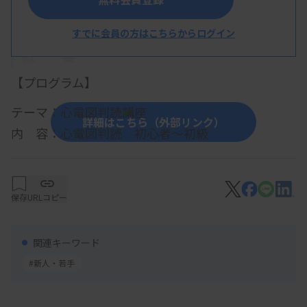
すでに会員の方はこちらからログイン
概 要
【プログラム】
テーマ：心電図判読講座
詳細はこちら（外部リンク）
内 容：
心電図判読 初心者～初級
生理検査部門委員
第3回 頻脈性不整脈の考え方
保存
URLコピー
・内容：不応期の復習、心房細動、心房粗動、上室
頻拍、心室頻拍
関連キーワード
#新人・若手
【参加費・定員など】