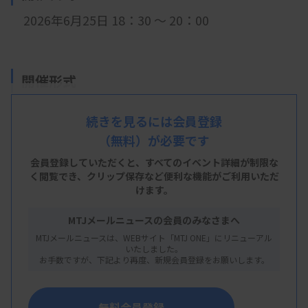
2026年6月25日 18：30
～ 20：00
開催形式
現地開催
続きを見るには会員登録
（無料）が必要です
会員登録していただくと、すべてのイベント詳細が制限な
会 場
く閲覧でき、
クリップ保存など便利な機能がご利用いただ
けます。
大阪医療技術学園専門学校 2階教室
大阪市北区東天満2-1-30
MTJメールニュースの会員のみなさまへ
MTJメールニュースは、WEBサイト「MTJ ONE」にリニューアル
いたしました。
お手数ですが、下記より再度、新規会員登録をお願いします。
主 催
大阪府臨床検査技師会
無料会員登録