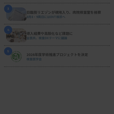
3
日臨技リエゾンが現地入り、病院検査室を視察
8月8・9両日にはDVT検診へ
4
導入経費や高齢化など課題に
全医共、検査DXテーマに議論
5
2026年度学術推進プロジェクトを決定
検査医学会