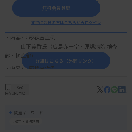
・内容1：尿検査症例
無料会員登録
川満紀子氏（国立大学法人 九州大学病院 検
すでに会員の方はこちらからログイン
査部）
・内容2：尿検査症例
山下美香氏（広島赤十字・原爆病院 検査
部・輸血部）
詳細はこちら（外部リンク）
・内容3：尿検査症例
服部亮輔氏（日本大学病院 臨床検査部）
・内容4：尿検査症例・髄液症例
保存
URLコピー
富永美香氏（山口大学医学部附属病院 検査
部）
関連キーワード
・内容5：体腔液症例
#認定・資格制度
松岡拓也氏（済生会熊本病院 中央検査部）