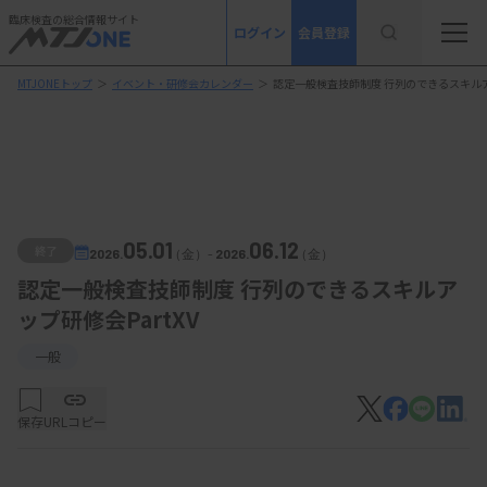
臨床検査の総合情報サイト
ログイン
会員登録
MTJONEトップ
＞
イベント・研修会カレンダー
＞
認定一般検査技師制度 行列のできるスキルアッ
05.01
06.12
終了
2026.
（金）
-
2026.
（金）
認定一般検査技師制度 行列のできるスキルア
ップ研修会PartXV
一般
保存
URLコピー