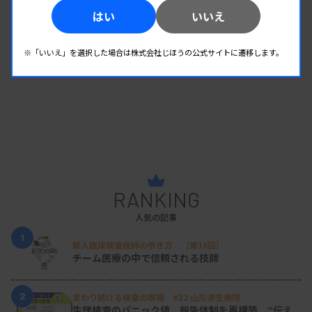
はい
いいえ
※「いいえ」を選択した場合は株式会社じほうの公式サイトに遷移します。
RANKING
人気の記事
1
新人臨床検査技師の歩き方 ［第16回］
チーム医療の中で信頼される技師
2
変わり続ける検査の現場 #32 山形済生病院
生理検査のパニック値、報告体制を再構築 “伝え