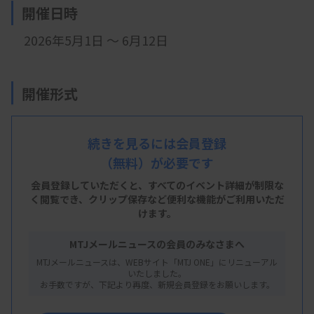
開催日時
2026年5月1日 ～ 6月12日
開催形式
オンデマンド配信
続きを見るには会員登録
（無料）が必要です
主 催
会員登録していただくと、すべてのイベント詳細が制限な
く閲覧でき、
クリップ保存など便利な機能がご利用いただ
日本臨床衛生検査技師会
けます。
MTJメールニュースの会員のみなさまへ
MTJメールニュースは、WEBサイト「MTJ ONE」にリニューアル
概 要
いたしました。
お手数ですが、下記より再度、新規会員登録をお願いします。
【プログラム】