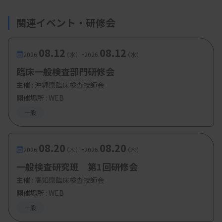
・内容6：体腔液症例
関連イベント・研修会
佐伯仁志氏（国立病院機構舞鶴医療センター
臨床検査科）
08.12
08.12
-
2026.
（水）
2026.
（水）
臨床一般検査部門研修会
主催 :
沖縄県臨床検査技師会
【参加費・定員など】
開催場所 : WEB
・参加費：会員
5000 円
一般
・定 員：無制限
08.20
08.20
-
2026.
（木）
2026.
（木）
・対 象：一般社団法人 日本臨床衛生検査技師
一般検査研究班 第1回研修会
会 会員
主催 :
高知県臨床検査技師会
開催場所 : WEB
一般