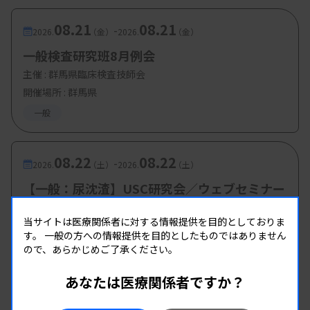
08.21
08.21
-
2026.
（金）
2026.
（金）
一般検査研究班8月例会
主催 :
群馬県臨床検査技師会
開催場所 : 群馬県
一般
08.22
08.22
-
2026.
（土）
2026.
（土）
【一般：尿沈渣】USC研究会／ウェブセミナー
主催 :
東洋紡株式会社
当サイトは医療関係者に対する情報提供を目的としておりま
開催場所 : live配信
す。
一般の方への情報提供を目的としたものではありません
一般
ので、あらかじめご了承ください。
あなたは医療関係者ですか？