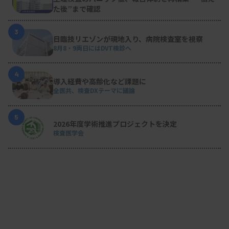
た後”まで確認
3
日臨技リエゾンが現地入り、病院検査室を視察
8月8・9両日にはDVT検診へ
4
導入経費や高齢化など課題に
全医共、検査DXテーマに議論
5
2026年度学術推進プロジェクトを決定
検査医学会