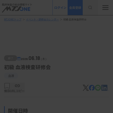
臨床検査の総合情報サイト
ログイン
会員登録
MTJONEトップ
＞
イベント・研修会カレンダー
＞
初級 血液検査研修会
06.18
終了
2026.
（木）
初級 血液検査研修会
血液
保存
URLコピー
開催日時