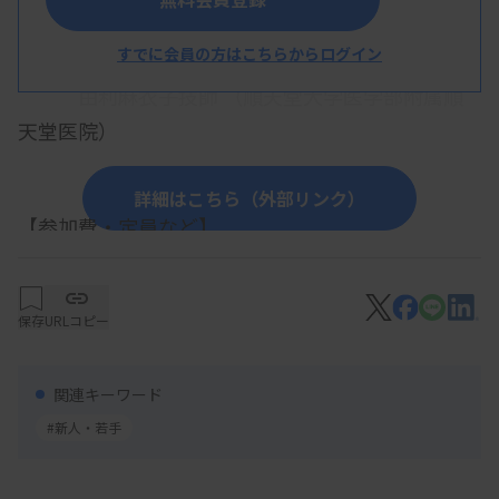
血液検査の基礎 ～血算・血液像・凝固検
すでに会員の方はこちらからログイン
査～
由利麻衣子技師 （順天堂大学医学部附属順
天堂医院）
詳細はこちら（外部リンク）
【参加費・定員など】
・対 象：都臨技会員限定
保存
URLコピー
関連キーワード
#新人・若手