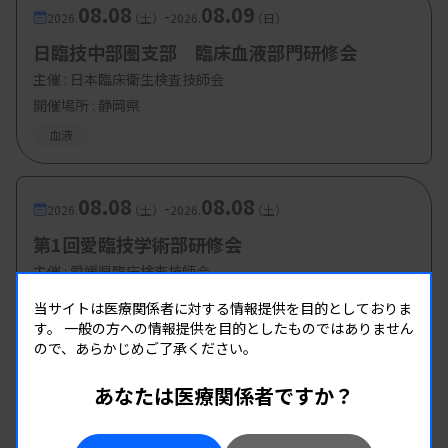
08.08
08.09
-
2026.
（土）
2026.
（日）
日臨技中部圏支部 臨床血液部門研修会
主催 :
日本臨床衛生検査技師会
開催場所 : 静岡県
血液
08.08
08.08
-
2026.
（土）
2026.
（土）
第1回愛臨技学術部研修会
主催 :
愛媛県臨床検査技師会
開催場所 : 愛媛県
当サイトは医療関係者に対する情報提供を目的としておりま
す。
血液
一般の方への情報提供を目的としたものではありません
免疫血清
生理
ので、あらかじめご了承ください。
あなたは医療関係者ですか？