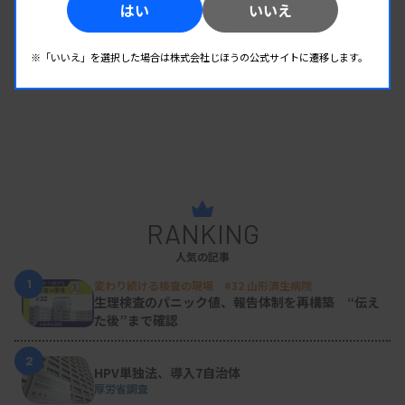
はい
いいえ
※「いいえ」を選択した場合は株式会社じほうの公式サイトに遷移します。
RANKING
人気の記事
1
変わり続ける検査の現場 #32 山形済生病院
生理検査のパニック値、報告体制を再構築 “伝え
た後”まで確認
2
HPV単独法、導入7自治体
厚労省調査