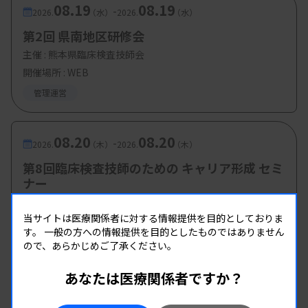
08.19
08.19
-
2026.
（水）
2026.
（水）
第2回 県南地区研修会
主催 :
熊本県臨床検査技師会
開催場所 : WEB
管理運営
08.20
08.20
-
2026.
（木）
2026.
（木）
第8回臨床検査技師のための キャリア形成 セミ
ナー
主催 :
愛知県有志グループ
当サイトは医療関係者に対する情報提供を目的としておりま
開催場所 : WEB
す。
一般の方への情報提供を目的としたものではありません
管理運営
ので、あらかじめご了承ください。
あなたは医療関係者ですか？