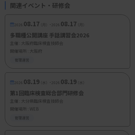
関連イベント・研修会
【参加費・定員など】
08.17
08.17
-
2026.
（月）
2026.
（月）
・参加費：会員・非会員問わず無料
多職種公開講座 手話講習会2026
主催 :
大阪府臨床検査技師会
開催場所 : 大阪府
管理運営
08.19
08.19
-
2026.
（水）
2026.
（水）
第1回臨床検査総合部門研修会
主催 :
大分県臨床検査技師会
開催場所 : WEB
管理運営