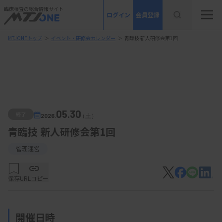
臨床検査の総合情報サイト
ログイン
会員登録
MTJONEトップ
＞
イベント・研修会カレンダー
＞
青臨技 新人研修会第1回
05.30
終了
2026.
（土）
青臨技 新人研修会第1回
管理運営
保存
URLコピー
開催日時