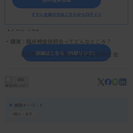
すでに会員の方はこちらからログイン
概 要
【プログラム】
・講演：臨床検査技師会ってどんなところ？
詳細はこちら（外部リンク）
奥沢悦子先生（青森県臨床検査技師会 会
長）
・ワークショップ：自身にとってのwell-beingなキ
ャリアとは
保存
URLコピー
～ 臨床検査技師のキャリアは
わくわくが一杯！ ～
関連キーワード
#新人・若手
上野大先生（弘前大学大学院保健学研究科）
・自己申告による参加登録のやり方