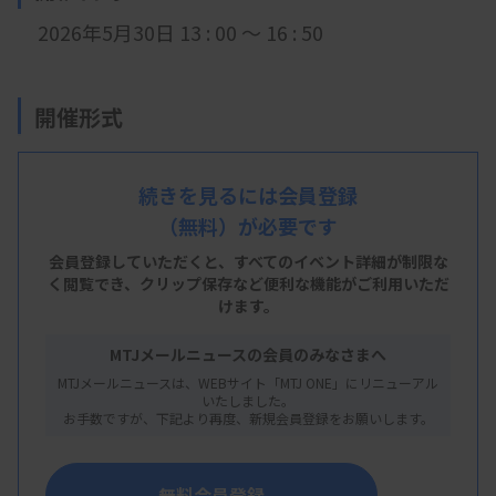
2026年5月30日 13 : 00 ～ 16 : 50
開催形式
現地開催
続きを見るには会員登録
（無料）が必要です
会 場
会員登録していただくと、すべてのイベント詳細が制限な
新町キューブ 3階 会議室
く閲覧でき、
クリップ保存など便利な機能がご利用いただ
けます。
青森市新町2丁目6ｰ2
MTJメールニュースの会員のみなさまへ
MTJメールニュースは、WEBサイト「MTJ ONE」にリニューアル
いたしました。
主 催
お手数ですが、下記より再度、新規会員登録をお願いします。
青森県臨床検査技師会
無料会員登録