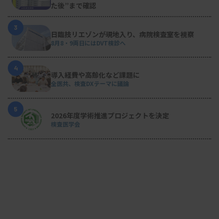
た後”まで確認
3
日臨技リエゾンが現地入り、病院検査室を視察
8月8・9両日にはDVT検診へ
4
導入経費や高齢化など課題に
全医共、検査DXテーマに議論
5
2026年度学術推進プロジェクトを決定
検査医学会