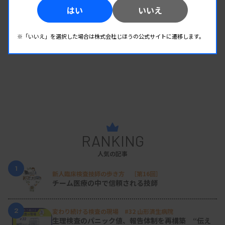
はい
いいえ
※「いいえ」を選択した場合は株式会社じほうの公式サイトに遷移します。
RANKING
人気の記事
1
新人臨床検査技師の歩き方 ［第16回］
チーム医療の中で信頼される技師
2
変わり続ける検査の現場 #32 山形済生病院
生理検査のパニック値、報告体制を再構築 “伝え