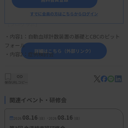
概 要
すでに会員の方はこちらからログイン
【プログラム】
・内容1：自動血球計数装置の基礎とCBCのピット
フォール
詳細はこちら（外部リンク）
・内容2：症例検討会
【参加費・定員など】
保存
URLコピー
・参加費：非会員・他府県会員のみ 2000円、日
関連イベント・研修会
臨技or兵臨技会員 500円
08.16
08.16
-
2026.
（日）
2026.
（日）