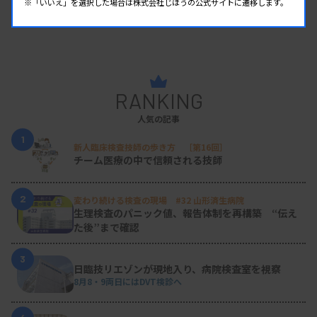
※「いいえ」を選択した場合は株式会社じほうの公式サイトに遷移します。
RANKING
人気の記事
1
新人臨床検査技師の歩き方 ［第16回］
チーム医療の中で信頼される技師
2
変わり続ける検査の現場 #32 山形済生病院
生理検査のパニック値、報告体制を再構築 “伝え
た後”まで確認
3
日臨技リエゾンが現地入り、病院検査室を視察
8月8・9両日にはDVT検診へ