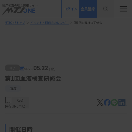
臨床検査の総合情報サイト
ログイン
会員登録
MTJONEトップ
＞
イベント・研修会カレンダー
＞
第1回血液検査研修会
05.22
終了
2026.
（金）
第1回血液検査研修会
血液
保存
URLコピー
開催日時