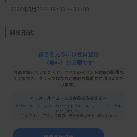
2026年5月22日 19 : 00 ～ 21 : 00
開催形式
現地開催 +
LIVE配信
続きを見るには会員登録
（無料）が必要です
会 場
会員登録していただくと、すべてのイベント詳細が制限な
兵臨技研修センター
く閲覧でき、
クリップ保存など便利な機能がご利用いただ
けます。
兵庫県神戸市中央区八幡通4丁目1−38
MTJメールニュースの会員のみなさまへ
MTJメールニュースは、WEBサイト「MTJ ONE」にリニューアル
主 催
いたしました。
お手数ですが、下記より再度、新規会員登録をお願いします。
兵庫県臨床検査技師会
無料会員登録