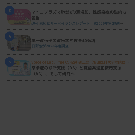
3
マイコプラズマ肺炎が3週増加、性感染症の動向も
報告
週刊 感染症サーベイランスレポート #2026年第29週
（2026.7.13 - 7.19）
4
単一遺伝子の遺伝学的検査40％増
日衛協が2024年度調査
5
Voice of Lab. file 09 松井 建二郎（藤田医科大学病院臨床
検査部微生物遺伝子検査室
）
感染症の診断支援（DS）と抗菌薬適正使用支援
（AS）、そして研究へ