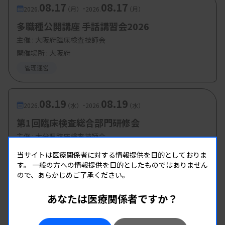
08.17
08.17
-
2026.
（月）
2026.
（月）
多職種公開講座 手話講習会2026
主催 :
大阪府臨床検査技師会
開催場所 : 大阪府
管理運営
08.19
08.19
-
2026.
（水）
2026.
（水）
第1回臨床検査総合部門研修会
主催 :
大分県臨床検査技師会
開催場所 : WEB
当サイトは医療関係者に対する情報提供を目的としておりま
す。
管理運営
一般の方への情報提供を目的としたものではありません
ので、あらかじめご了承ください。
あなたは医療関係者ですか？