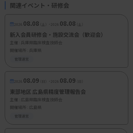
関連イベント・研修会
・内容3：国際医療NGOボランティア活動に参加し
て～臨床検査技師としてできること～
08.08
08.08
-
2026.
（土）
2026.
（土）
森三郎技師（元ジャパンハートこども医療セ
新入会員研修会・施設交流会（歓迎会）
ンター ボランティア）
主催 :
兵庫県臨床検査技師会
開催場所 : 兵庫県
管理運営
08.09
08.09
-
2026.
（日）
2026.
（日）
東部地区 広島県精度管理報告会
主催 :
広島県臨床検査技師会
開催場所 : 広島県
管理運営