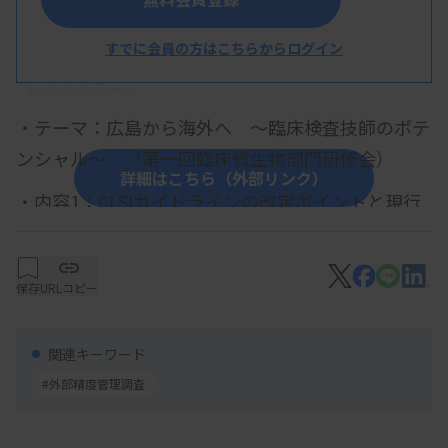
概 要
すでに会員の方はこちらからログイン
【プログラム】
・テーマ：広島から海外へ ～臨床検査技師のポテ
ンシャル～ （第一回臨床微生物部門研修会）
詳細はこちら（外部リンク）
・内容1：CLSIガイドラインの改定ポイントと現行
の概要
野田紗緒里様（ビオメリュー・ジャパン株式
保存
URLコピー
会社 カスタマーサービス部 臨床学術担当）
・内容2：令和7年度広島県臨床検査精度管理調査
関連キーワード
（微生物）の解説
#外部精度管理調査
池田光泰技師（JA広島総合病院 主任）