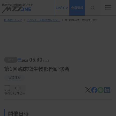
臨床検査の総合情報サイト
ログイン
会員登録
MTJONEトップ
＞
イベント・研修会カレンダー
＞
第1回臨床微生物部門研修会
05.30
終了
2026.
（土）
第1回臨床微生物部門研修会
管理運営
保存
URLコピー
開催日時