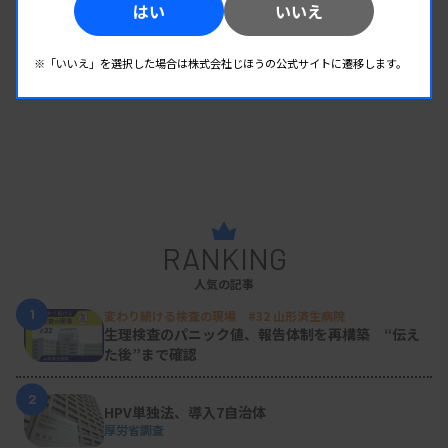
はい
いいえ
※「いいえ」を選択した場合は株式会社じほうの公式サイトに遷移します。
RANKING
人気の記事
1
変わり続ける検査の現場 #32 山形済生病院
生理検査のパニック値、報告体制を再構築 “伝え
た後”まで確認
2
HPV単独法、導入7自治体
厚労省調査