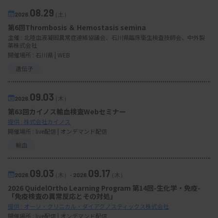
08.29
2026.
（土）
第6回Thrombosis ＆ Hemostasis semina
主催 :
北陸血液凝固異常症連絡協議会、石川県臨床衛生検査技師会、中外製
薬株式会社
開催場所 : 石川県 | WEB
遺伝子
09.03
2026.
（木）
第63回カイノス輸血検査Webセミナー
提供 : 株式会社カイノス
開催場所 : live配信 | オンデマンド配信
輸血
09.03
09.17
2026.
（木）
-
2026.
（木）
2026 QuidelOrtho Learning Program 第14回-生化学・免疫-
「免疫検査の異常反応とその対処」
提供 : オーソ・クリニカル・ダイアグノスティックス株式会社
開催場所 : live配信 | オンデマンド配信