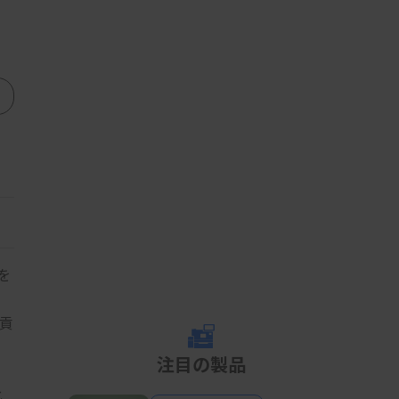
を
貢
注目の製品
化