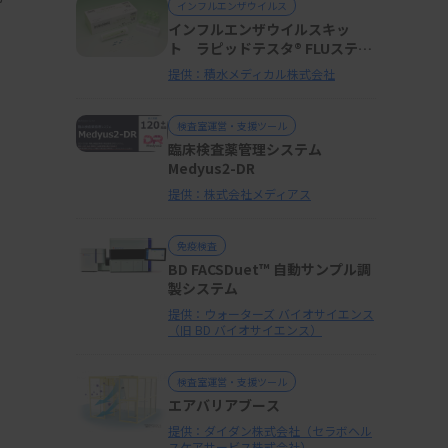
インフルエンザウイルス
インフルエンザウイルスキッ
ト ラピッドテスタ® FLUスティ
ックsp
ー
提供：積水メディカル株式会社
検査室運営・支援ツール
臨床検査薬管理システム
Medyus2-DR
提供：株式会社メディアス
免疫検査
BD FACSDuet™ 自動サンプル調
製システム
提供：ウォーターズ バイオサイエンス
（旧 BD バイオサイエンス）
検査室運営・支援ツール
エアバリアブース
提供：ダイダン株式会社（セラボヘル
スケアサービス株式会社）