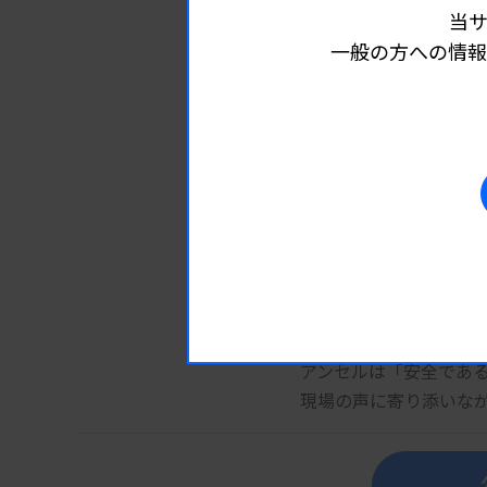
当
一般の方への情報
アンセルの強み
グローバル基準の安全
国際規格・各国規制に
高品質な製造技術
一貫した品質管理と継
幅広い製品ポートフォ
医療・製薬・産業分野
現場ニーズへの対応力
部門ごとの課題に応じ
アンセルは「安全であ
現場の声に寄り添いな