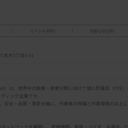
イベント
(0件)
お知らせ
(1件)
区六本木3丁目4-31
imited）は、世界中の医療・産業分野に向けて個人防護具（PPE）
ーディング企業です。
ち、安全・品質・革新を軸に、作業者の保護と作業環境の向上に
売ネットワークを展開し、医療機関、製薬・バイオ、半導体、