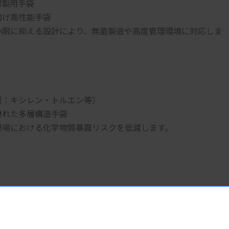
調製用手袋
向け高性能手袋
小限に抑える設計により、無菌製造や高度管理環境に対応しま
例：キシレン・トルエン等）
優れた多層構造手袋
現場における化学物質暴露リスクを低減します。
ける安全性と作業効率の向上を実現します。