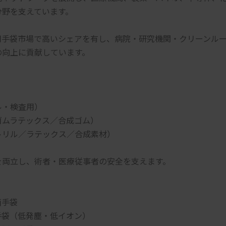
分野を支えています。
用手袋市場で高いシェアを有し、病院・研究機関・クリーンル
の向上に貢献しています。
ル・検査用）
ゴムラテックス／合成ゴム）
トリル／ラテックス／合成素材）
を両立し、術者・医療従事者の安全を支えます。
菌手袋
手袋（低発塵・低イオン）