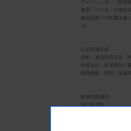
アイソレーター／無菌
製薬・バイオ・半導体
製品品質への影響を最
す。
化学防護手袋
溶剤・薬品対応手袋（
耐透過性・耐浸透性に
病理検査・研究・製造
産業用保護具
耐切創手袋
耐熱・耐油手袋
多用途保護手袋
製造業や物流現場にお