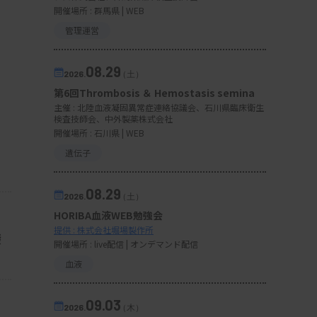
開催場所 : 群馬県 | WEB
管理運営
08.29
2026.
（土）
第6回Thrombosis ＆ Hemostasis semina
主催 :
北陸血液凝固異常症連絡協議会、石川県臨床衛生
検査技師会、中外製薬株式会社
開催場所 : 石川県 | WEB
遺伝子
08.29
2026.
（土）
HORIBA血液WEB勉強会
提供 : 株式会社堀場製作所
袋
開催場所 : live配信 | オンデマンド配信
血液
09.03
2026.
（木）