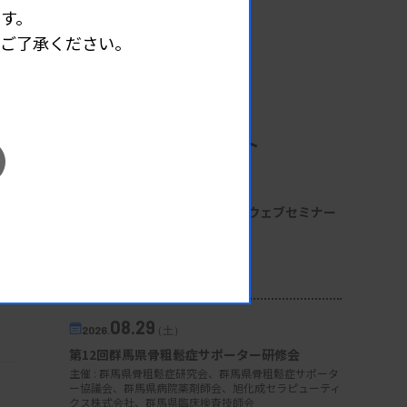
す。
めご了承ください。
企業イベント
08.22
2026.
（土）
【一般：尿沈渣】USC研究会／ウェブセミナー
提供 : 東洋紡株式会社
開催場所 : live配信
一般
08.29
2026.
（土）
。
第12回群馬県骨粗鬆症サポーター研修会
主催 :
群馬県骨粗鬆症研究会、群馬県骨粗鬆症サポータ
ー協議会、群馬県病院薬剤師会、旭化成セラピューティ
クス株式会社、群馬県臨床検査技師会