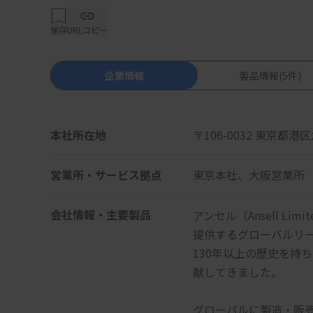
保存
URLコピー
企業情報
製品情報
(5件)
本社所在地
〒106-0032 東京都港
営業所・サービス拠点
東京本社、大阪営業所
会社情報・主要製品
アンセル（Ansell L
提供するグローバルリ
130年以上の歴史を持
献してきました。
グローバルに製造・販