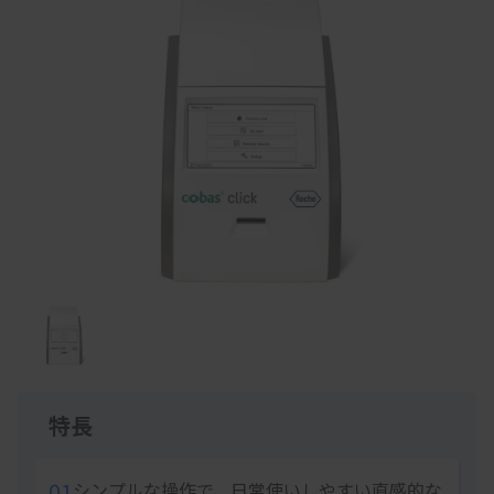
Item
1
of
1
特長
01
シンプルな操作で、日常使いしやすい直感的な