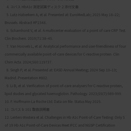
  4. コバス HbA1c 測定試薬ディスク 2 添付文書
  5. Lutz-Haberkern A, et al. Presented at: EuroMedLab; 2025 May 18–22; 
Brussels. Abstract #P2348.
  6. Scharnhorst V, et al. A multicenter evaluation of a point of care CRP Test. 
Clin Biochem. 2019;71:38–45.
  7. Van Hoovels L, et al. Analytical performance and user-friendliness of four 
commercially available point-of-care devices for C-reactive protein. Clin 
Chim Acta. 2024;560:119737.
  8. Singh P, et al. Presented at: EASD Annual Meeting; 2024 Sep 10–13; 
Madrid. Presentation #802.
  9. Li B, et al. Verification of point-of-care analysers for C-reactive protein, 
lipid studies and glycated haemoglobin. Pathology. 2023;55(7):989-999.
10. F. Hoffmann-La Roche Ltd. Data on file. Status May 2025.
11. コバス b 101 取扱説明書
12. Lenters-Westera et al. Challenges in Hb A1c Point-of-Care Testing: Only 5 
of 19 Hb A1c Point-of-Care Devices Meet IFCC and NGSP Certification 