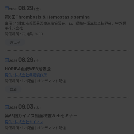
08.29
2026.
（土）
第6回Thrombosis ＆ Hemostasis semina
主催 :
北陸血液凝固異常症連絡協議会、石川県臨床衛生検査技師会、中外製
薬株式会社
開催場所 : 石川県 | WEB
遺伝子
08.29
2026.
（土）
HORIBA血液WEB勉強会
提供 : 株式会社堀場製作所
開催場所 : live配信 | オンデマンド配信
血液
09.03
2026.
（木）
第63回カイノス輸血検査Webセミナー
提供 : 株式会社カイノス
開催場所 : live配信 | オンデマンド配信