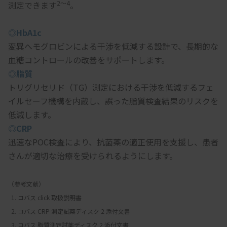
2～4
測定できます
。
◎HbA1c
変異へモグロビンによる干渉を低減する設計で、長期的な
血糖コントロールの改善をサポートします。
◎脂質
トリグリセリド（TG）測定における干渉を低減するフェ
イルセーフ機構を内蔵し、誤った脂質検査結果のリスクを
低減します。
◎CRP
迅速なPOC検査により、抗菌薬の適正使用を支援し、患者
さんが適切な治療を受けられるようにします。
（参考文献）
  1. コバス click 取扱説明書
  2. コバス CRP 測定試薬ディスク 2 添付文書
  3. コバス 脂質測定試薬ディスク 2 添付文書