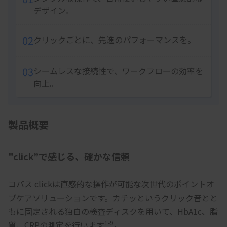
デザイン。
02
クリックごとに、先進のパフォーマンスを。
03
シームレスな接続性で、ワークフローの効率を
向上。
製品概要
"click”で感じる、確かな信頼
コバス clickは直感的な操作が可能な次世代のポイントオ
ブケアソリューションです。カチッというクリック音とと
もに固定される独自の検査ディスクを用いて、HbA1c、脂
1-9
質、CRPの測定を行います
。