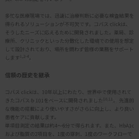
多忙な医療現場では、迅速に治療判断に必要な検査結果を
得られるソリューションが不可欠です。コバス clickは、
そうしたニーズに応えるために開発されました。薬局、診
療所、クリニックといった分散化した環境での使用を想定
して設計されており、場所を問わず皆様の業務をサポート
1,2-4
します
。
信頼の歴史を継承
コバス clickは、10年以上にわたり、世界中で使用されて
10,11
きたコバス b 101をベースに開発されました
。 先進的
な機能の搭載により使いやすさがさらに向上し、より良い
患者ケアに貢献します。
単項目測定の結果は約4～6分で得られます。また、HbA1c
および脂質の2項目を、1度の穿刺、1度のワークフローで