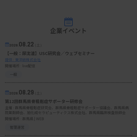
企業イベント
08.22
2026.
（土）
【一般：尿沈渣】USC研究会／ウェブセミナー
提供 : 東洋紡株式会社
開催場所 : live配信
一般
08.29
2026.
（土）
第12回群馬県骨粗鬆症サポーター研修会
主催 :
群馬県骨粗鬆症研究会、群馬県骨粗鬆症サポーター協議会、群馬県病
院薬剤師会、旭化成セラピューティクス株式会社、群馬県臨床検査技師会
開催場所 : 群馬県 | WEB
管理運営