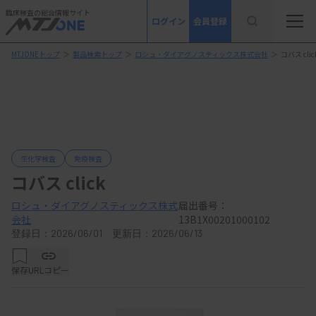
臨床検査の総合情報サイト
ログイン
会員登録
MTJONEトップ
＞
製品検索トップ
＞
ロシュ・ダイアグノスティックス株式会社
＞
コバス clic
生化学検査
免疫検査
コバス click
ロシュ・ダイアグノスティックス株式
届出番号：
会社
13B1X00201000102
登録日：2026/06/01 更新日：2026/06/13
保存
URLコピー