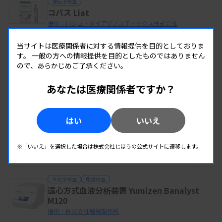
遺伝子検査
コバス Liat
提供：ロシュ・ダイアグノスティックス株式会社
当サイトは医療関係者に対する情報提供を目的としておりま
す。
一般の方への情報提供を目的としたものではありません
この企業の製品を全て見る
ので、あらかじめご了承ください。
あなたは医療関係者ですか？
同じカテゴリーの製品
はい
いいえ
生化学検査
血液ガス分析器 GASTAT-Pro
※「いいえ」を選択した場合は株式会社じほうの公式サイトに遷移します。
提供：株式会社テクノメディカ
生化学検査
免疫検査
遠心方式血液分析装置 Yumizen Banalyst
M120
提供：株式会社堀場製作所