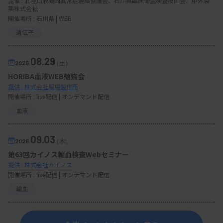
主催 :
北陸血液凝固異常症連絡協議会、石川県臨床衛生検査技師会、中外製
薬株式会社
開催場所 : 石川県 | WEB
遺伝子
08.29
2026.
（土）
HORIBA血液WEB勉強会
提供 : 株式会社堀場製作所
開催場所 : live配信 | オンデマンド配信
血液
09.03
2026.
（木）
第63回カイノス輸血検査Webセミナー
提供 : 株式会社カイノス
開催場所 : live配信 | オンデマンド配信
輸血