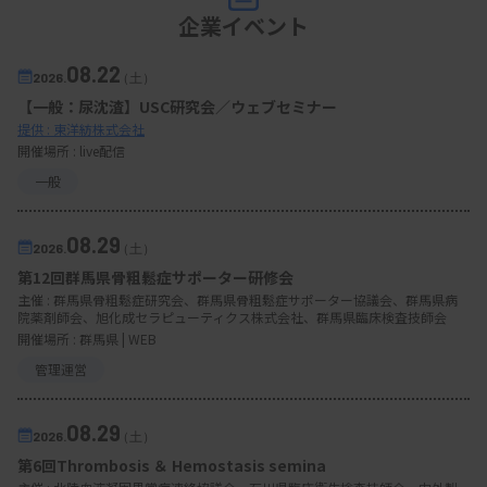
企業イベント
08.22
2026.
（土）
【一般：尿沈渣】USC研究会／ウェブセミナー
提供 : 東洋紡株式会社
開催場所 : live配信
一般
08.29
2026.
（土）
第12回群馬県骨粗鬆症サポーター研修会
主催 :
群馬県骨粗鬆症研究会、群馬県骨粗鬆症サポーター協議会、群馬県病
院薬剤師会、旭化成セラピューティクス株式会社、群馬県臨床検査技師会
開催場所 : 群馬県 | WEB
管理運営
08.29
2026.
（土）
第6回Thrombosis ＆ Hemostasis semina