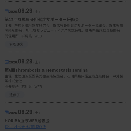
08.29
2026.
（土）
第12回群馬県骨粗鬆症サポーター研修会
主催 :
群馬県骨粗鬆症研究会、群馬県骨粗鬆症サポーター協議会、群馬県病
院薬剤師会、旭化成セラピューティクス株式会社、群馬県臨床検査技師会
開催場所 : 群馬県 | WEB
管理運営
08.29
2026.
（土）
第6回Thrombosis ＆ Hemostasis semina
主催 :
北陸血液凝固異常症連絡協議会、石川県臨床衛生検査技師会、中外製
薬株式会社
開催場所 : 石川県 | WEB
遺伝子
08.29
2026.
（土）
HORIBA血液WEB勉強会
提供 : 株式会社堀場製作所