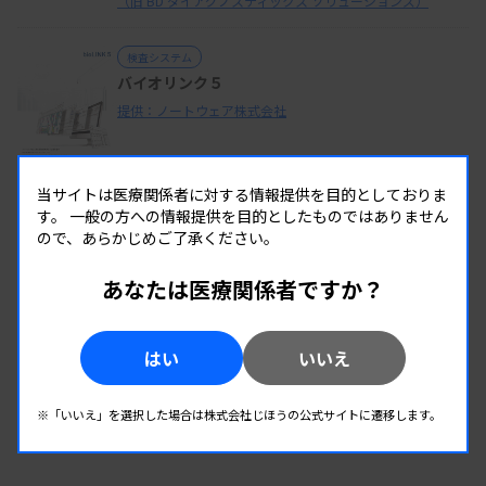
（旧 BD ダイアグノスティックス ソリューションズ）
検査システム
バイオリンク５
提供：ノートウェア株式会社
当サイトは医療関係者に対する情報提供を目的としておりま
す。
一般の方への情報提供を目的としたものではありません
ので、あらかじめご了承ください。
検査室運営・支援ツール
臨床検査薬管理システム Medyus2-DR
あなたは医療関係者ですか？
提供：株式会社メディアス
はい
いいえ
製品情報をもっと見る
※「いいえ」を選択した場合は株式会社じほうの公式サイトに遷移します。