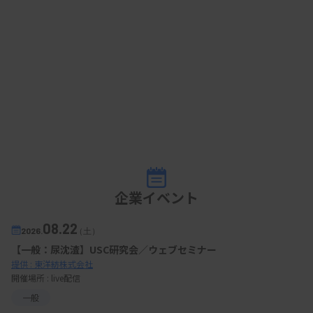
企業イベント
08.22
2026.
（土）
【一般：尿沈渣】USC研究会／ウェブセミナー
提供 : 東洋紡株式会社
開催場所 : live配信
一般