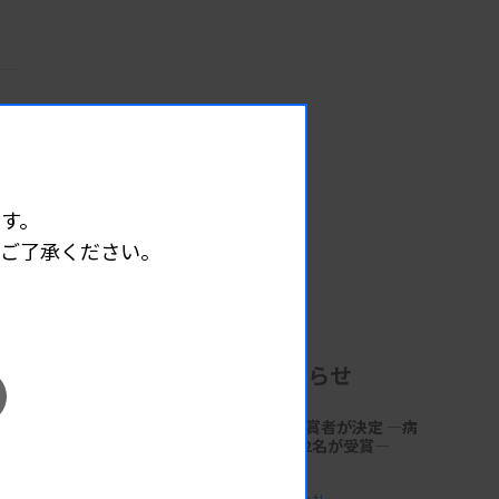
す。
めご了承ください。
企業からのお知らせ
第18回「サクラ病理技術賞」受賞者が決定 ―病
理技術の発展と伝承に貢献する2名が受賞―
2026.06.30 17:41