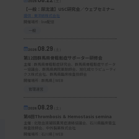
2026.
（土）
【一般：尿沈渣】USC研究会／ウェブセミナー
提供 : 東洋紡株式会社
開催場所 : live配信
一般
08.29
2026.
（土）
第12回群馬県骨粗鬆症サポーター研修会
主催 :
群馬県骨粗鬆症研究会、群馬県骨粗鬆症サポータ
ー協議会、群馬県病院薬剤師会、旭化成セラピューティ
クス株式会社、群馬県臨床検査技師会
開催場所 : 群馬県 | WEB
管理運営
08.29
2026.
（土）
第6回Thrombosis ＆ Hemostasis semina
主催 :
北陸血液凝固異常症連絡協議会、石川県臨床衛生
検査技師会、中外製薬株式会社
開催場所 : 石川県 | WEB