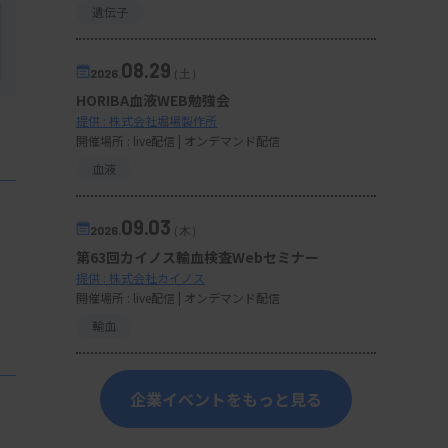
遺伝子
08.29
2026.
（土）
HORIBA血液WEB勉強会
提供 : 株式会社堀場製作所
開催場所 : live配信 | オンデマンド配信
血液
09.03
2026.
（木）
第63回カイノス輸血検査Webセミナー
提供 : 株式会社カイノス
開催場所 : live配信 | オンデマンド配信
輸血
企業イベントをもっと見る