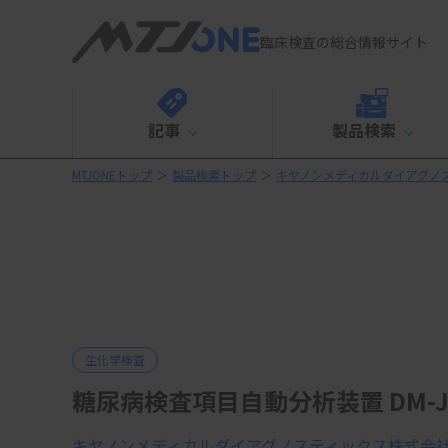
臨床検査の総合情報サイト
記事
製品検索
MTJONEトップ
＞
製品検索トップ
＞
キヤノンメディカルダイアグノ
生化学検査
糖尿病検査項目自動分析装置 DM-JAC
キヤノンメディカルダイアグノスティックス株式会