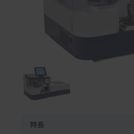
Item
1
of
1
特長