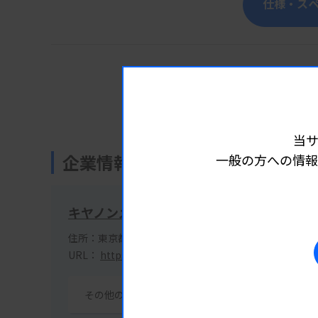
仕様・ス
公式サイトで詳細情報を見る
当
企業情報
一般の方への情報
キヤノンメディカルダイアグノスティック
住所：東京都中央区晴海1-8-10 晴海トリトンスクエアX-
URL：
https://mdc.medical.canon/
その他の掲載製品を見る(10製品)
イベン