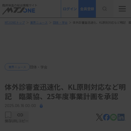
臨床検査の総合情報サイト
ログイン
会員登録
MTJONEトップ
＞
業界ニュース
＞
団体・学会
＞
体外診審査迅速化、KL原則対応など明記 
団体・学会
業界ニュース
体外診審査迅速化、KL原則対応など明
記 臨薬協、25年度事業計画を承認
2025.06.16 00:00
保存
URLコピー