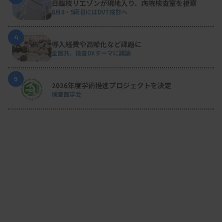
日臨技リエゾンが現地入り、病院検査室を視察
8月8・9両日にはDVT検診へ
4
導入経費や高齢化など課題に
全医共、検査DXテーマに議論
5
2026年度学術推進プロジェクトを決定
検査医学会