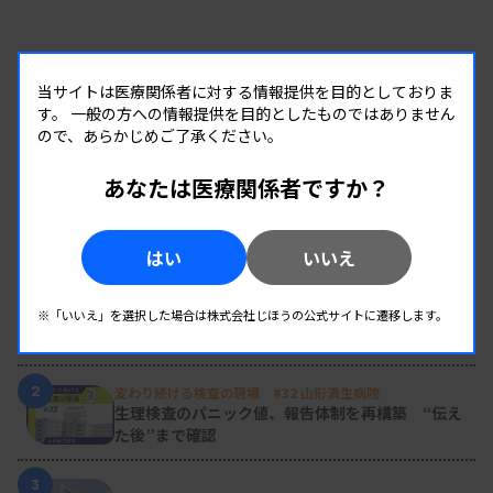
当サイトは医療関係者に対する情報提供を目的としておりま
す。
一般の方への情報提供を目的としたものではありません
ので、あらかじめご了承ください。
あなたは医療関係者ですか？
RANKING
はい
いいえ
人気の記事
1
新人臨床検査技師の歩き方 ［第16回］
※「いいえ」を選択した場合は株式会社じほうの公式サイトに遷移します。
チーム医療の中で信頼される技師
2
変わり続ける検査の現場 #32 山形済生病院
生理検査のパニック値、報告体制を再構築 “伝え
た後”まで確認
3