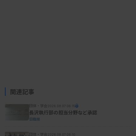
るまでの開発ラグの解消、審査期間の短縮、審査と
申請の質の向上などを進めることを掲げている。臨
薬協は法規委員会で審査の迅速化に向けた課題の検
討を進める。
また、同日付で役員の異動があり、副会長の藤平
修一氏が退任し、高木秀明氏が新たな副会長に就任
した（ともに富士フイルム和光純薬）。1999年4月
から2016年5月まで17年間副会長、2016年5月から
関連記事
は監事を務めていた菊池博氏（極東製薬工業）も退
任した。
団体・学会
2026.08.07 06:15
長沢執行部の担当分野など承認
日臨技
団体・学会
2026.08.07 06:10