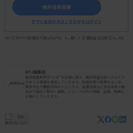
無料会員登録
日本臨床検査薬協会は5月23日の総会と臨時理事
会で、2025年度事業計画を承認した。厚生労働省
すでに会員の方はこちらからログイン
が策定した「体外診断用医薬品規制と審査の最適化
のための協働計画2024」に基づき審査迅速化に向
けた課題を検討するほか、2026年度診療報酬改定
に向けた対応、クアラルンプール（KL）原則など
業界のコンプライアンス情報の提供などに取り組
MTJ編集部
む。
臨床検査業界の“いま”を的確に捉え、臨床検査技師一人ひとり
を支える情報を発信していきます。検査制度や政策をはじめ、
関係学会や職能団体のトピックス、装置試薬など技術革新の動
向まで幅広く取材・編集。ニュース以外の連載、企画、動画も
お届けしていきます。
「体外診断用医薬品規制と審査の最適化のための
協働計画2024」は、厚労省が業界団体などとの協
議を経て2024年3月に策定。体外診の開発プロセス
保存
URLコピー
と規制の最適化を目指すもので、企業が承認申請す