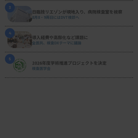
3
日臨技リエゾンが現地入り、病院検査室を視察
8月8・9両日にはDVT検診へ
4
導入経費や高齢化など課題に
全医共、検査DXテーマに議論
5
2026年度学術推進プロジェクトを決定
検査医学会