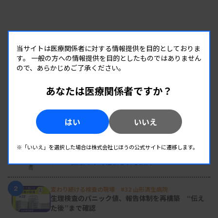
当サイトは医療関係者に対する情報提供を目的としておりま
す。
一般の方への情報提供を目的としたものではありません
ので、あらかじめご了承ください。
あなたは医療関係者ですか？
RANKING
はい
いいえ
人気の記事
※「いいえ」を選択した場合は株式会社じほうの公式サイトに遷移します。
1
新人臨床検査技師の歩き方 ［第16回］
チーム医療の中で信頼される技師
2
変わり続ける検査の現場 #32 山形済生病院
生理検査のパニック値、報告体制を再構築 “伝え
た後”まで確認