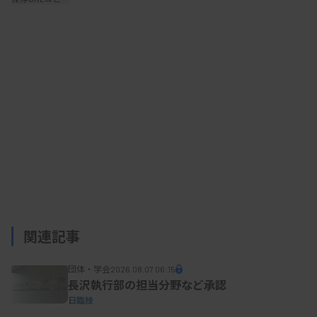
ASCL副理事長の諏訪部章氏（新東京病院臨床検
査部）は、「POCTなどで新規参入の企業が臨床的
検討をどの施設に依頼したらよいか判断に迷うケー
スがある。近年は、依頼先の医療施設から多忙であ
ることや関心がないことを理由に断られるなどのケ
ースも多い」と指摘。依頼の中には「操作性につい
て現場の意見を聞きたい」など、小規模施設でも対
応可能と思われる内容もあるが、企業が独自に協力
可能な小規模施設を探し出すのは難しいという。こ
関連記事
うした背景を踏まえ、企業と医療施設をマッチング
する仕組みづくりに乗り出した。
団体・学会
2026.08.07 06:15
長沢執行部の担当分野など承認
日臨技