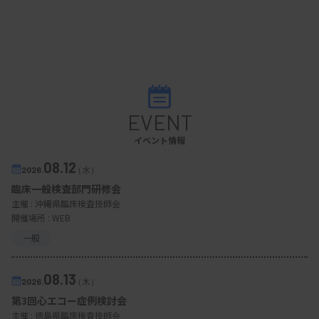
EVENT
イベント情報
08.12
2026.
（水）
臨床一般検査部門研修会
主催 :
沖縄県臨床検査技師会
開催場所 : WEB
一般
08.13
2026.
（木）
第3回心エコー症例検討会
主催 :
徳島県臨床検査技師会