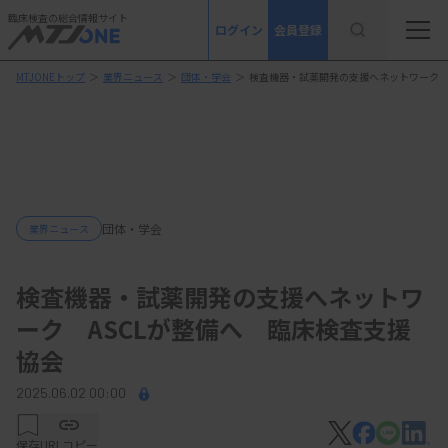
臨床検査の総合情報サイト
ログイン
会員登録
MTJONEトップ
＞
業界ニュース
＞
団体・学会
＞
検査機器・試薬開発の支援へネットワーク 
団体・学会
業界ニュース
検査機器・試薬開発の支援へネットワ
ーク ASCLが整備へ 臨床検査支援
協会
2025.06.02 00:00
保存
URLコピー