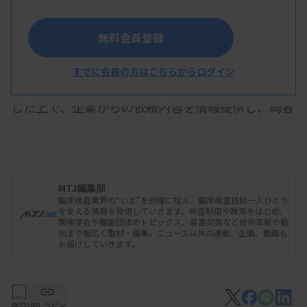
無料会員登録
臨床検査支援協会（ASCL）は、検査機器や試薬
の臨床的検討を支援するネットワークの構築を進め
すでに会員の方はこちらからログイン
ている。協力可能な医療機関のデータベースを作成
した上で、企業からの依頼内容を情報提供し、両者
をマッチングする。企業側は、施設選定の手間や時
間の削減が期待できる。
MTJ編集部
臨床検査業界の“いま”を的確に捉え、臨床検査技師一人ひとり
現在、医療機関にデータベースへの登録を呼びか
を支える情報を発信していきます。検査制度や政策をはじめ、
関係学会や職能団体のトピックス、装置試薬など技術革新の動
けており、2025年度内に50施設程度を集めたい考
向まで幅広く取材・編集。ニュース以外の連載、企画、動画も
お届けしていきます。
え。その後、ASCL賛助会員企業から依頼を受け付
ける予定だ。医療機関のデータベース登録は無料。
企業は依頼案件に応じて情報提供料を支払う。
保存
URLコピー