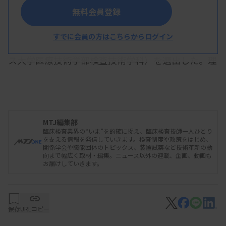
無料会員登録
日本臨床検査専門医会は5月23日の理事会で役員
すでに会員の方はこちらからログイン
改選を行い、新たな理事長に山田俊幸氏（群馬パー
ス大学医療技術学部検査技術学科）を選出した。理
事長を務めてきた〆谷直人氏は監事を務める。それ
ぞれ同日付での就任で、任期は2027年春に予定さ
れる総会まで。
MTJ編集部
臨床検査業界の“いま”を的確に捉え、臨床検査技師一人ひとり
を支える情報を発信していきます。検査制度や政策をはじめ、
新しい執行部は以下の通り（敬称略、新任＝
関係学会や職能団体のトピックス、装置試薬など技術革新の動
向まで幅広く取材・編集。ニュース以外の連載、企画、動画も
○）。
お届けしていきます。
【理事長】
山田俊幸○（群馬パース大学医療技術学
保存
URLコピー
部検査技術学科）