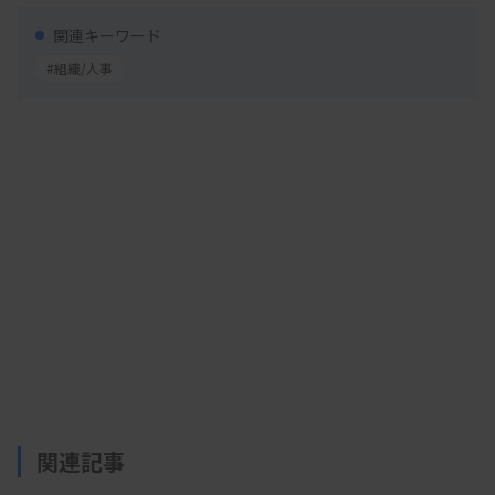
【副理事長】
田部陽子（順天堂大学薬学部）
関連キーワード
#組織/人事
【常任理事（庶務）】
村上正巳（国際医療福祉大学
病院臨床検査部）
【常任理事（会計）】
増田亜希子（虎の門病院分院
臨床検査部）
【常任理事】
伊藤弘康○（藤田医科大学医学部臨床
検査科）▽金子誠○（三井記念病院臨床検査部）▽
松下一之（千葉大学医学部附属病院検査部）▽山口
宏茂○（兵庫県登録衛生検査センター）▽鯉渕晴美
（自治医科大学臨床検査医学）
【監事】
菊池春人（済生会横浜市東部病院臨床検査
科）▽〆谷直人○（国際医療福祉大学熱海病院検査
関連記事
部）