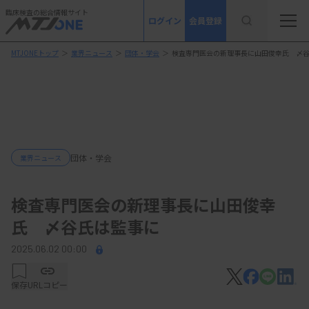
臨床検査の総合情報サイト
ログイン
会員登録
MTJONEトップ
＞
業界ニュース
＞
団体・学会
＞
検査専門医会の新理事長に山田俊幸氏 〆
団体・学会
業界ニュース
検査専門医会の新理事長に山田俊幸
氏 〆谷氏は監事に
2025.06.02 00:00
保存
URLコピー