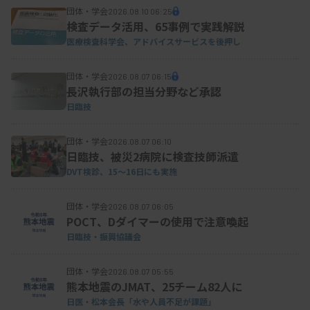
団体・学会
2026.08.10 06:25
【理事】
幸村近（北海道医療大学医療技術学部）▽
検査データ活用、65事例で実践解説
医療検査科学会、アドバイスサービスを後押し
植木重治（秋田大学大学院医学系研究科総合診療・
検査診断学講座）▽浅井さとみ（東海大学医学部基
団体・学会
2026.08.07 06:15
盤診療学系臨床検査学）▽今井裕○（三重大学医学
長沢執行部の担当分野など承認
日臨技
部附属病院病理部）▽上岡樹生○（天理よろづ相談
所病院臨床検査部）▽北中明（川崎医科大学検査診
団体・学会
2026.08.07 06:10
断学（病態解析））▽橋口照人（鹿児島大学大学院
日臨技、被災2病院に検査技師派遣
DVT検診、15～16日にも実施
医歯学総合研究科血管代謝病態解析学分野）―。
団体・学会
2026.08.07 06:05
POCT、Dダイマーの使用で注意喚起
日臨技・振興協議会
団体・学会
2026.08.07 05:55
熊本地震のJMAT、25チーム82人に
日医・松本会長「水や人員不足が課題」