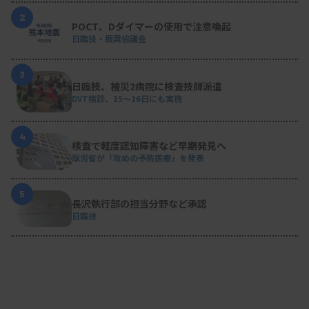
2
POCT、Dダイマーの使用で注意喚起
日臨技・振興協議会
3
日臨技、被災2病院に検査技師派遣
DVT検診、15～16日にも実施
4
検査で軽度認知障害など早期発見へ
厚労省が「攻めの予防医療」を発表
5
長沢執行部の担当分野など承認
日臨技