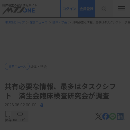
臨床検査の総合情報サイト
ログイン
会員登録
MTJONEトップ
＞
業界ニュース
＞
団体・学会
＞
共有必要な情報、最多はタスクシフト 済
団体・学会
業界ニュース
共有必要な情報、最多はタスクシフ
ト 済生会臨床検査研究会が調査
2025.06.02 00:00
保存
URLコピー