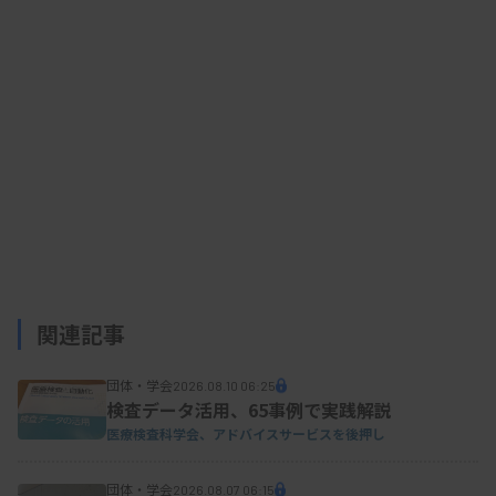
施設間での情報共有が必要と考えている内容では
「タスクシフト業務」が42施設で最多。次いで「災
害対応」40施設、「保健所立ち入り」37施設、
「厚生局対応」32施設、「病院機能評価」32施
設、「感染防御チーム（ICT/AST）」31施設、「日
臨技精度保証認証」31施設など。
一方で、ウェブ研修を希望する分野では、「生
理」が50施設、「輸血」44施設、「血液」41施
関連記事
設、「臨床化学・免疫化学」40施設、「一般」39
施設、「感染制御」37施設、「微生物」32施設な
団体・学会
2026.08.10 06:25
ど。
検査データ活用、65事例で実践解説
医療検査科学会、アドバイスサービスを後押し
団体・学会
2026.08.07 06:15