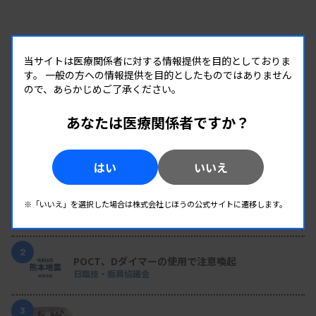
当サイトは医療関係者に対する情報提供を目的としておりま
す。
一般の方への情報提供を目的としたものではありません
ので、あらかじめご了承ください。
あなたは医療関係者ですか？
RANKING
はい
いいえ
人気の記事
1
Up to Date！ 臨床検査エキスパートレビュー # 輸血02
※「いいえ」を選択した場合は株式会社じほうの公式サイトに遷移します。
CAR-T療法後のICANSをどう予測するか——検査値
で捉えるバイオマーカーの動態
2
POCT、Dダイマーの使用で注意喚起
日臨技・振興協議会
3