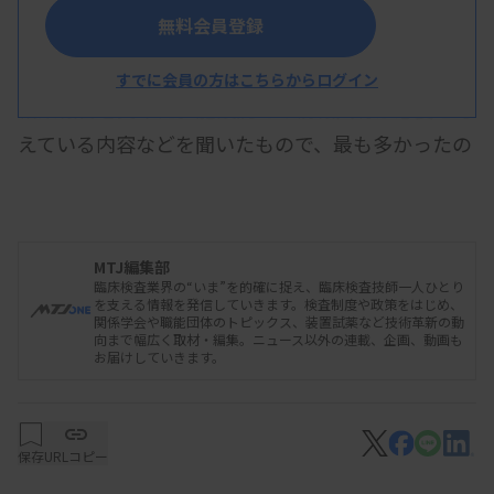
無料会員登録
済生会臨床検査研究会は5月9日の総会で、済生会
病院の検査部門を対象に実施したアンケート調査の
すでに会員の方はこちらからログイン
結果報告を受けた。施設間での情報共有が必要と考
えている内容などを聞いたもので、最も多かったの
は「タスクシフト業務」の7割で、次いで「災害対
応」「保健所立ち入り」の順に多かった。
MTJ編集部
臨床検査業界の“いま”を的確に捉え、臨床検査技師一人ひとり
アンケート調査では、済生会病院の検査部門間で
を支える情報を発信していきます。検査制度や政策をはじめ、
関係学会や職能団体のトピックス、装置試薬など技術革新の動
の情報共有・連携を求める内容や、ウェブ研修・実
向まで幅広く取材・編集。ニュース以外の連載、企画、動画も
お届けしていきます。
地研修で希望するテーマなどを調べた。研究会加盟
の77施設のうち60施設から回答を得た。
保存
URLコピー