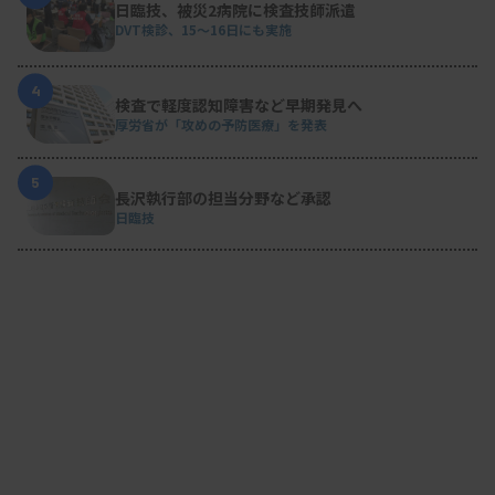
日臨技、被災2病院に検査技師派遣
DVT検診、15～16日にも実施
4
検査で軽度認知障害など早期発見へ
厚労省が「攻めの予防医療」を発表
5
長沢執行部の担当分野など承認
日臨技