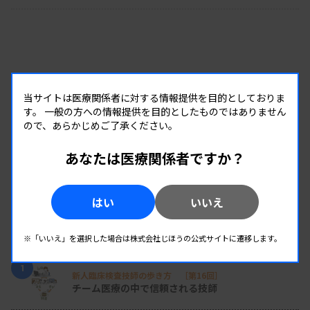
【特別顧問】武田裕子○（済生会中央病院臨床検査
科担当副院長付特命担当）
【顧問】百田浩志○（済生会唐津病院検査科技師
当サイトは医療関係者に対する情報提供を目的としておりま
長）
す。
一般の方への情報提供を目的としたものではありません
ので、あらかじめご了承ください。
あなたは医療関係者ですか？
【監事】近藤裕子○（済生会中央病院臨床検査科）
▽竹田ひとみ○（済生会金沢病院検査部技師長）
はい
いいえ
RANKING
【事務局】小水流広子○（済生会中央病院臨床検査
※「いいえ」を選択した場合は株式会社じほうの公式サイトに遷移します。
人気の記事
科技師長代理）
1
新人臨床検査技師の歩き方 ［第16回］
チーム医療の中で信頼される技師