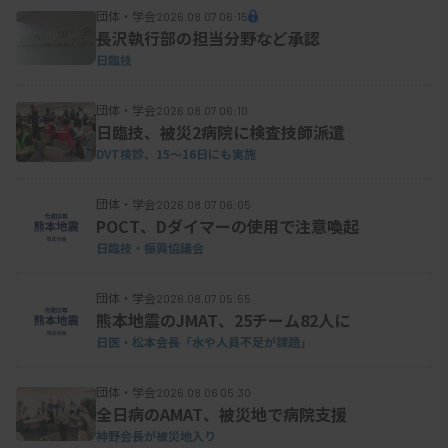
【副会長】新田誠（済生会二日市病院検査部技師
団体・学会
2026.08.07 06:15
長）▽藤原弘光○（済生会境港総合病院臨床検査科
長沢執行部の担当分野など承認
日臨技
科長）
団体・学会
2026.08.07 06:10
日臨技、被災2病院に検査技師派遣
【ブロック代表】東北・北海道：佐藤政信○（北上
DVT検診、15～16日にも実施
済生会病院臨床検査科技師長）▽関東：川崎智章
団体・学会
2026.08.07 06:05
○（水戸済生会総合病院医療技術部臨床検査科科
POCT、Dダイマーの使用で注意喚起
長）▽北信越：大竹伸哉○（済生会新潟病院検査部
日臨技・振興協議会
臨床検査科技師長）▽近畿：久保光史（済生会和歌
団体・学会
2026.08.07 05:55
山病院診療技術部臨床検査科技師長）▽中四国：鋼
熊本地震のJMAT、25チーム82人に
雅美○（岡山済生会総合病院中央検査科技師長）▽
日医・松本会長「水や人員不足が課題」
九州：仲野精一郎（済生会川内病院検査部技師長）
団体・学会
2026.08.06 05:30
全日病のAMAT、被災地で病院支援
神野会長が被災地入り