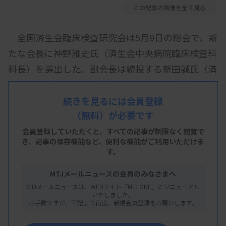
この記事の画像を全て見る
全国済生会臨床検査研究会は5月9日の総会で、新
たな会長に神野雅史氏（済生会中央病院臨床検査科
科長）を選出した。副会長は続投する新田誠氏（済
生会二日市病院検査部技師長）と、新任の藤原弘光
氏（済生会境港総合病院臨床検査科科長）の2人。
続きを見るには会員登録
（無料）が必要です
会長を務めていた百田浩志氏（済生会唐津病院検査
科技師長）は顧問を務める。
会員登録していただくと、すべての記事が制限なく閲覧で
き、
記事の保存機能など、便利な機能がご利用いただけま
す。
MTJメールニュースの会員のみなさまへ
MTJメールニュースは、WEBサイト「MTJ ONE」にリニューアル
いたしました。
お手数ですが、下記より再度、新規会員登録をお願いします。