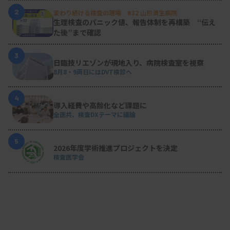
【会計】山口純也○（済生会川口総合病院診療技術
2
変わり続ける検査の現場 #32 山形済生病院
部臨床検査科科長）
生理検査のパニック値、報告体制を再構築 “伝え
た後”まで確認
3
日臨技リエゾンが現地入り、病院検査室を視察
8月8・9両日にはDVT検診へ
4
導入経費や高齢化など課題に
全医共、検査DXテーマに議論
5
2026年度学術推進プロジェクトを決定
検査医学会