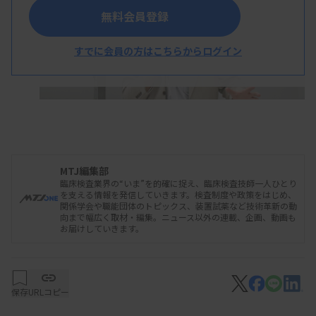
無料会員登録
すでに会員の方はこちらからログイン
MTJ編集部
臨床検査業界の“いま”を的確に捉え、臨床検査技師一人ひとり
挨拶する神野新会長
を支える情報を発信していきます。検査制度や政策をはじめ、
関係学会や職能団体のトピックス、装置試薬など技術革新の動
向まで幅広く取材・編集。ニュース以外の連載、企画、動画も
お届けしていきます。
同研究会は前身の済生会臨床検査技師長会議が
2015年に発足してから10年目。会長、副会長に加
保存
URLコピー
え、多くの地区ブロック長らを刷新して組織全体の