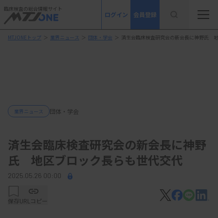
臨床検査の総合情報サイト
ログイン
会員登録
MTJONEトップ
＞
業界ニュース
＞
団体・学会
＞
済生会臨床検査研究会の新会長に神野氏 
団体・学会
業界ニュース
済生会臨床検査研究会の新会長に神野
氏 地区ブロック長らも世代交代
2025.05.26 00:00
保存
URLコピー