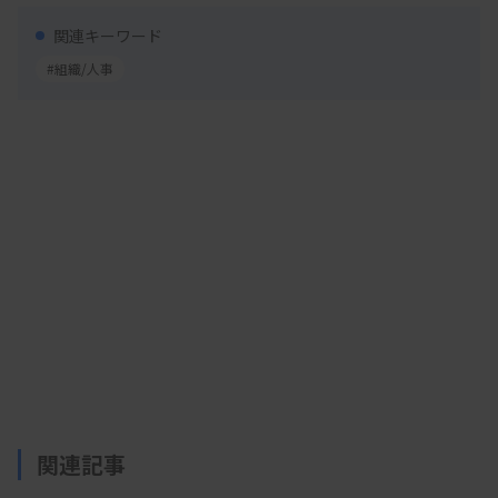
世代交代を進める。
関連キーワード
#組織/人事
神野会長は挨拶で、「済生会という大きな組織の
スケールメリットを生かした教育などを進めたい。
まずは各専門分野別にウェブ研修を立ち上げたいと
考えているので協力をお願いしたい」と述べた。
●新役員は以下の通り。
（敬称略、新任は○）
【会長】神野雅史○（済生会中央病院臨床検査科科
長）
関連記事