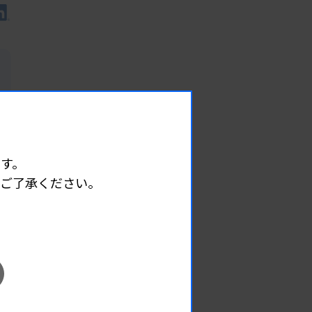
す。
めご了承ください。
EVENT
イベント情報
08.08
2026.
（土）
宮臨技微生物部門研修会
主催 :
宮城県臨床検査技師会