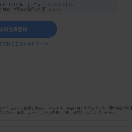
イト「MTJ ONE」にリニューアルいたしました。
り再度、新規会員登録をお願いします。
無料会員登録
の方はこちらからログイン
日常微生物検査における標準手順書」の改訂
るコロニーの釣菌基準を材料別に示してい
患者背景別の目安を示した。また、精度管理
順などを盛り込んだ。標準手順書は7～8月
公開する。
人ひとりを支える情報を発信していきます。検査制度や政策をはじめ、関係学会や職
広く取材・編集。ニュース以外の連載、企画、動画もお届けしていきます。
や新たな検査法などを踏まえて内容を全面的に
査、材料別釣菌基準―など全9章で、ペー