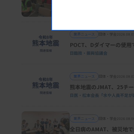
日臨技、被災2病院に検査
DVT検診、15～16日にも実施
業界ニュース
団体・学会
2026.08.0
POCT、Dダイマーの使用
日臨技・振興協議会
業界ニュース
団体・学会
2026.08.0
熊本地震のJMAT、25チー
日医・松本会長「水や人員不足が
業界ニュース
団体・学会
2026.08.0
全日病のAMAT、被災地