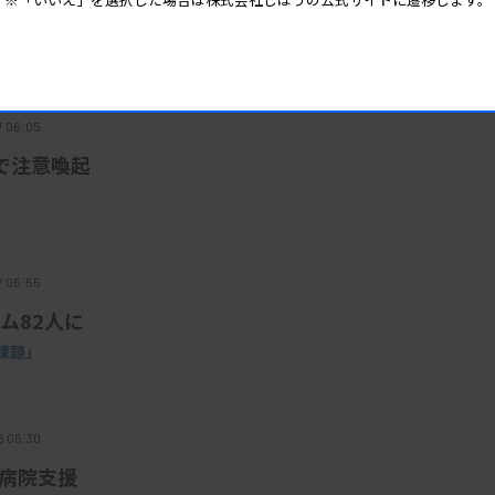
技師派遣
7 06:05
で注意喚起
7 05:55
ム82人に
課題」
6 05:30
で病院支援