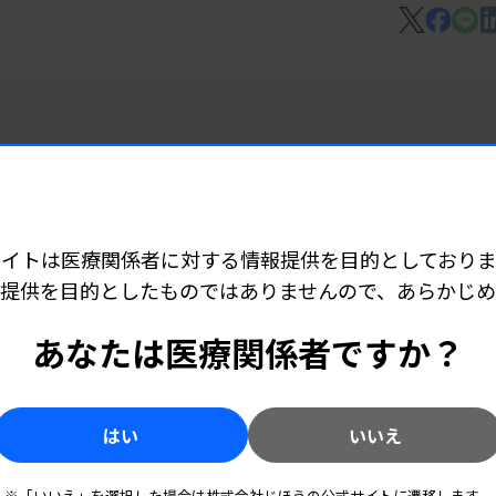
。直近のガイドラインや成書を参考にした
した結果のコンセンサスを記載した。
ンサスとして釣菌基準が記載されていること
さらに、患者背景や検体別に基準を示し
入院・免疫抑制など」、消化器材料（糞便・
疫抑制など」に分けて釣菌基準を示した。基
サイトは医療関係者に対する情報提供を目的としておりま
Microbiology Procedures
提供を目的としたものではありませんので、あらかじ
 06:15
準に沿った。
ど承認
あなたは医療関係者ですか？
はい
いいえ
 06:10
※「いいえ」を選択した場合は株式会社じほうの公式サイトに遷移します。