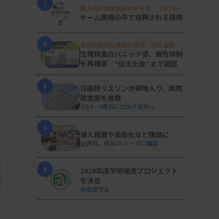
1
新人臨床検査技師の歩き方 ［第16
回］
チーム医療の中で信頼される技師
2
変わり続ける検査の現場 #32 山形済
生病院
生理検査のパニック値、報告体制
を再構築 “伝えた後”まで確認
3
日臨技リエゾンが現地入り、病院
検査室を視察
8月8・9両日にはDVT検診へ
4
導入経費や高齢化など課題に
全医共、検査DXテーマに議論
5
2026年度学術推進プロジェクト
能
を決定
検査医学会