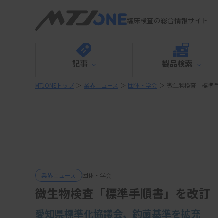
臨床検査の総合情報サイト
記事
製品検索
MTJONEトップ
＞
業界ニュース
＞
団体・学会
＞
微生物検査「標準
業界ニュース
団体・学会
微生物検査「標準手順書」を改訂
愛知県標準化協議会、釣菌基準を拡充