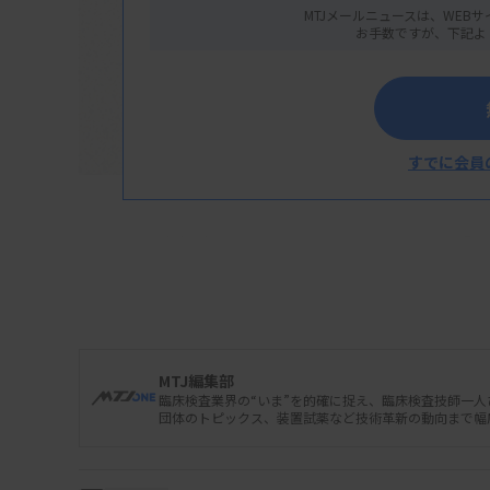
MTJメールニュースは、WEBサ
お手数ですが、下記よ
すでに会員
愛知県臨床検査標準化協議会はこのほど、「
版（第2版）をまとめた。起炎菌の可能性があ
るのが特徴で、改訂版は、外来、入院などの
の章を新たに設け、内部精度管理の具体的な手
ごろ、協議会のホームページでPDFを無料で
MTJ編集部
臨床検査業界の“いま”を的確に捉え、臨床検査技師一
団体のトピックス、装置試薬など技術革新の動向まで幅
改訂は2006年以来。2018年の医療法改正
見直した。検査前プロセス、塗抹検査、培養検