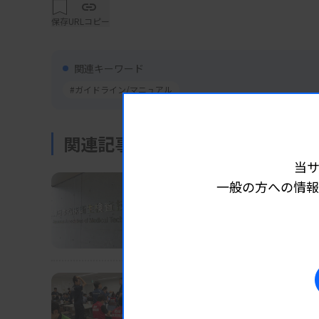
ジ数（資料を除く）は初版の2倍以上となった
保存
URLコピー
が、文献がない場合などは作成委員会で議論
手順書の最大の特徴は、作成委員会のコンセ
関連キーワード
だ。初版でも材料別に示していたが、第2版は
#ガイドライン/マニュアル
た。
例えば、呼吸器材料は「外来一般患者」と「
関連記事
抗菌薬関連下痢症）は「一般」と「小児・免
当
準に用いた菌量の表現は、米国微生物学会の「Clinical 
一般の方への情報
業界ニュース
団体・学会
2026.08.07
Handbook」（CMPH）第4版の結果判定基
長沢執行部の担当分野な
日臨技
業界ニュース
団体・学会
2026.08.07