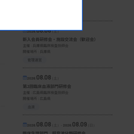
開催場所 : 宮城県
微生物
08.08
2026.
（土）
新入会員研修会・施設交流会（歓迎会）
主催 :
兵庫県臨床検査技師会
開催場所 : 兵庫県
管理運営
08.08
2026.
（土）
第2回臨床血液部門研修会
主催 :
広島県臨床検査技師会
開催場所 : 広島県
血液
08.08
08.09
2026.
（土）
-
2026.
（日）
臨床生理部門 超音波分野研修会