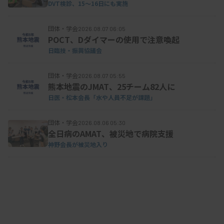
対するエピガロカテキンガレート（EGCG）の阻止
DVT検診、15～16日にも実施
効果の検討」
団体・学会
2026.08.07 06:05
POCT、Dダイマーの使用で注意喚起
日臨技・振興協議会
団体・学会
2026.08.07 05:55
熊本地震のJMAT、25チーム82人に
日医・松本会長「水や人員不足が課題」
団体・学会
2026.08.06 05:30
全日病のAMAT、被災地で病院支援
神野会長が被災地入り