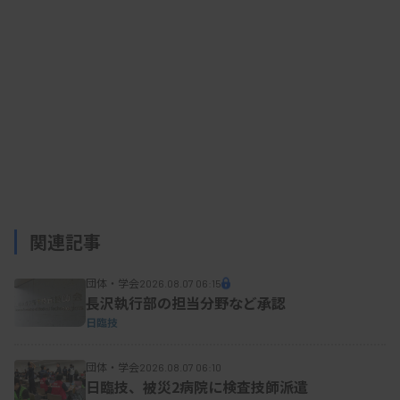
の新規診断指標の探索」▽瀬岡月（金沢大学）「患
者iPS細胞を用いた骨髄不全における前がん性クロ
ーン性造血の先制的診断マーカーの探索」▽小島史
（北里大学）「胃癌におけるMTAP欠損癌の検出と
臨床病理学的因子との相関性」
【Award II：大学院生部門】
山田梨央（岡山大学大学院）「PNA-LNA PCR
clamp法を用いたRHOA変異解析による進行期ホジ
関連記事
キンリンパ腫の再評価」▽高橋里緒（金沢大学大学
団体・学会
2026.08.07 06:15
院）「患者iPS細胞を用いた再生不良性貧血の早期
長沢執行部の担当分野など承認
リスク評価を実現するサイトカイン解析プラットフ
日臨技
ォームの構築」▽吉野泰樹（文京学院大学大学院）
団体・学会
2026.08.07 06:10
「グルコン酸クロルヘキシジン（CHG）耐性獲得に
日臨技、被災2病院に検査技師派遣