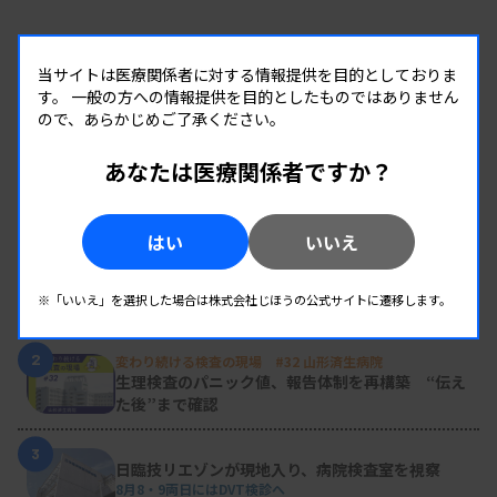
当サイトは医療関係者に対する情報提供を目的としておりま
す。
一般の方への情報提供を目的としたものではありません
ので、あらかじめご了承ください。
あなたは医療関係者ですか？
RANKING
人気の記事
はい
いいえ
1
新人臨床検査技師の歩き方 ［第16回］
チーム医療の中で信頼される技師
※「いいえ」を選択した場合は株式会社じほうの公式サイトに遷移します。
2
変わり続ける検査の現場 #32 山形済生病院
生理検査のパニック値、報告体制を再構築 “伝え
た後”まで確認
3
日臨技リエゾンが現地入り、病院検査室を視察
8月8・9両日にはDVT検診へ