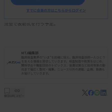
ど、臨床検査を学んでいる学生の優秀な演題を表彰
する「JACLaS Award 2025」の受賞者を決定した。
すでに会員の方はこちらからログイン
JCLS第57回大会会期中の10月4日に開催する合同交
流会で表彰式を行う予定。
受賞者と演題は次の通り（敬称略）。
【Award I：学部生部門】
MTJ編集部
川本耀拓（広島国際大学）「乳癌転移を抑制するセ
臨床検査業界の“いま”を的確に捉え、臨床検査技師一人ひとり
を支える情報を発信していきます。検査制度や政策をはじめ、
マフォリン3Fの機能解析」▽平澤繭（麻布大学）
関係学会や職能団体のトピックス、装置試薬など技術革新の動
向まで幅広く取材・編集。ニュース以外の連載、企画、動画も
「血清グライコプロテオミクス解析による新規飲酒
お届けしていきます。
マーカーの探索」▽角田愛優（岡山大学）「硝子血
管型単中心性Castleman病（HV-UCD）における発
現亢進遺伝子と病理組織像との関連」▽高橋朋花
保存
URLコピー
（金沢大学）「HLA欠失および肝内T細胞浸潤解析
の統合的アプローチによる肝炎関連再生不良性貧血