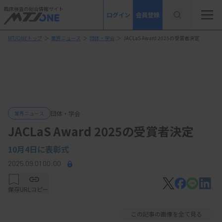
臨床検査の総合情報サイト
ログイン
会員登録
MTJONEトップ
＞
業界ニュース
＞
団体・学会
＞
JACLaS Award 2025の受賞者決定
団体・学会
業界ニュース
JACLaS Award 2025の受賞者決定
10月4日に表彰式
2025.09.01 00:00
保存
URLコピー
この記事の画像を全て見る