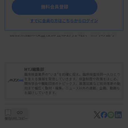
無料会員登録
山口県技師会のブースの様子
すでに会員の方はこちらからログイン
山口県臨床検査技師会は2月14日、県内の進学・
仕事魅力発信フェアinやまぐちに出展し、県内高校
生に検査技師の職業紹介を行った。当日は高校1年
生、約1800人らが来場。山口技師会ブースには約
100人が訪れ、顕微鏡や超音波検査を体験した。
MTJ編集部
臨床検査業界の“いま”を的確に捉え、臨床検査技師一人ひとり
を支える情報を発信していきます。検査制度や政策をはじめ、
関係学会や職能団体のトピックス、装置試薬など技術革新の動
向まで幅広く取材・編集。ニュース以外の連載、企画、動画も
山臨技担当者は、「多くの高校生が立ち寄ってく
お届けしていきます。
れたが、検査技師の認知度の低さを改めて感じた。
検査技師をアピールするには良い機会」とコメント
保存
している。
URLコピー