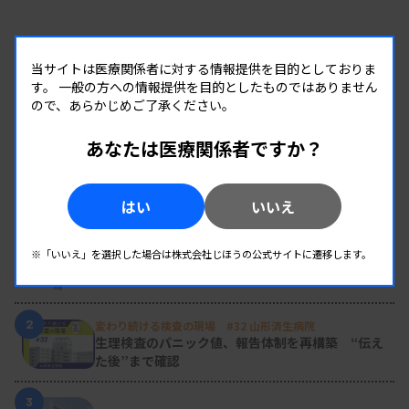
当サイトは医療関係者に対する情報提供を目的としておりま
す。
一般の方への情報提供を目的としたものではありません
ので、あらかじめご了承ください。
あなたは医療関係者ですか？
RANKING
はい
いいえ
人気の記事
1
※「いいえ」を選択した場合は株式会社じほうの公式サイトに遷移します。
新人臨床検査技師の歩き方 ［第16回］
チーム医療の中で信頼される技師
2
変わり続ける検査の現場 #32 山形済生病院
生理検査のパニック値、報告体制を再構築 “伝え
た後”まで確認
3