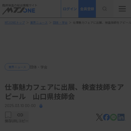
臨床検査の総合情報サイト
ログイン
会員登録
MTJONEトップ
＞
業界ニュース
＞
団体・学会
＞
仕事魅力フェアに出展、検査技師をアピー
団体・学会
業界ニュース
仕事魅力フェアに出展、検査技師をア
ピール 山口県技師会
2025.03.10 00:00
保存
URLコピー