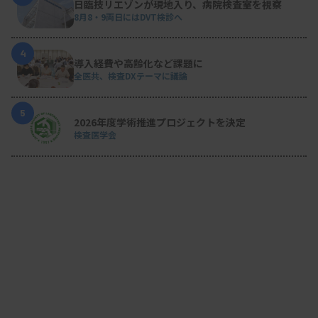
日臨技リエゾンが現地入り、病院検査室を視察
8月8・9両日にはDVT検診へ
4
導入経費や高齢化など課題に
全医共、検査DXテーマに議論
5
2026年度学術推進プロジェクトを決定
検査医学会