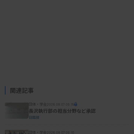
イベントは県内学生らに県内学校や仕事の魅力を
伝え、地元就職を通じた地域の人材育成、活性化に
つなげるための企画。検査技師以外にも看護やリハ
ビリ関係者の仕事体験や、幅広い分野の大学、専門
学校が出展した。
関連記事
団体・学会
2026.08.07 06:15
長沢執行部の担当分野など承認
日臨技
団体・学会
2026.08.07 06:10