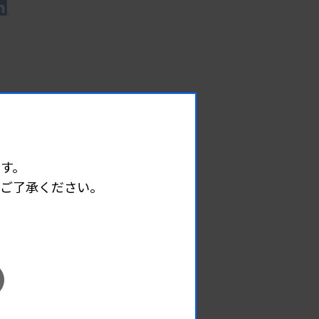
す。
めご了承ください。
EVENT
イベント情報
08.09
2026.
（日）
東部地区 広島県精度管理報告会
主催 :
広島県臨床検査技師会