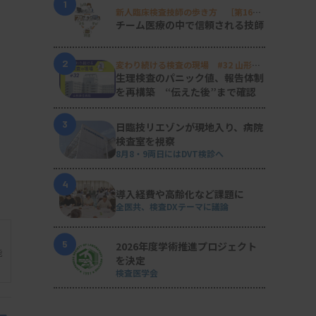
1
新人臨床検査技師の歩き方 ［第16
回］
チーム医療の中で信頼される技師
2
変わり続ける検査の現場 #32 山形済
生病院
生理検査のパニック値、報告体制
を再構築 “伝えた後”まで確認
3
日臨技リエゾンが現地入り、病院
検査室を視察
8月8・9両日にはDVT検診へ
4
導入経費や高齢化など課題に
全医共、検査DXテーマに議論
5
2026年度学術推進プロジェクト
能
を決定
検査医学会