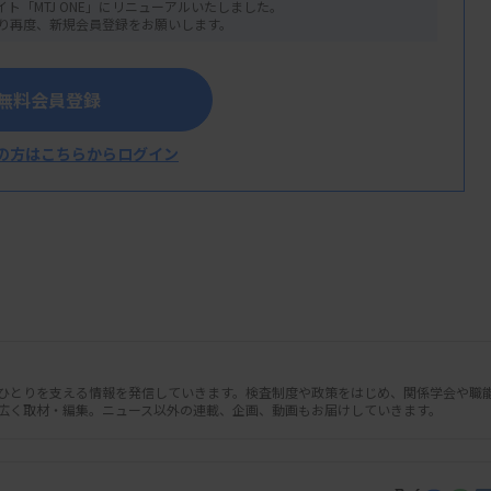
イト「MTJ ONE」にリニューアルいたしました。
り再度、新規会員登録をお願いします。
無料会員登録
の方はこちらからログイン
人ひとりを支える情報を発信していきます。検査制度や政策をはじめ、関係学会や職
薬品集2024年10月版」（PDF版）を
広く取材・編集。ニュース以外の連載、企画、動画もお届けしていきます。
査用医療機器・試薬一覧③その他の検体検査
成している。