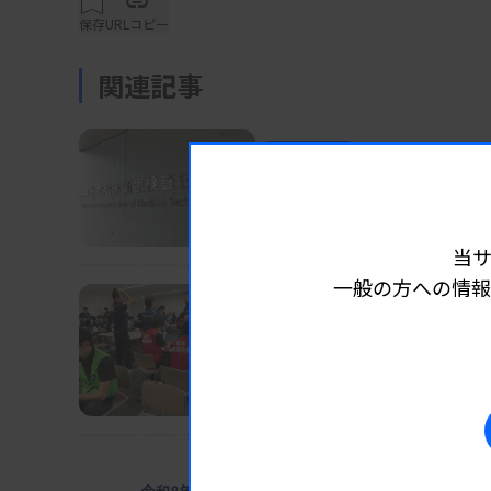
保存
URLコピー
体外診は2024年9月までに会員企業（グル
関連記事
品情報を掲載している。2024年10月版から
載を開始した。非会員価格5000円（送料・税
業界ニュース
団体・学会
2026.08.07
る。
長沢執行部の担当分野な
日臨技
当
一般の方への情報
業界ニュース
団体・学会
2026.08.07
日臨技、被災2病院に検査
DVT検診、15～16日にも実施
業界ニュース
団体・学会
2026.08.0