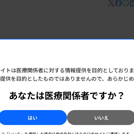
ープ企業含む）から提供された承認情報や製
新たにキュービクスとロシュDCジャパンが掲
込み）。
臨薬協のウェブサイト
で購入でき
 06:15
ど承認
サイトは医療関係者に対する情報提供を目的としておりま
提供を目的としたものではありませんので、あらかじ
 06:10
あなたは医療関係者ですか？
技師派遣
はい
いいえ
7 06:05
※「いいえ」を選択した場合は株式会社じほうの公式サイトに遷移します。