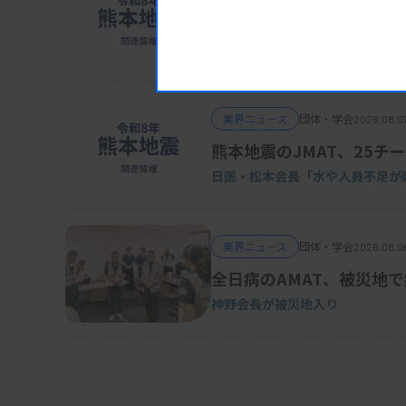
POCT、Dダイマーの使用
日臨技・振興協議会
業界ニュース
団体・学会
2026.08.0
熊本地震のJMAT、25チー
日医・松本会長「水や人員不足が
業界ニュース
団体・学会
2026.08.0
全日病のAMAT、被災地
神野会長が被災地入り