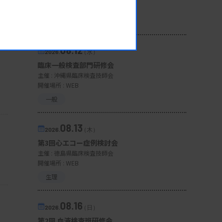
開催場所 : 広島県
管理運営
08.12
2026.
（水）
臨床一般検査部門研修会
主催 :
沖縄県臨床検査技師会
開催場所 : WEB
一般
08.13
2026.
（木）
第3回心エコー症例検討会
主催 :
徳島県臨床検査技師会
開催場所 : WEB
生理
08.16
2026.
（日）
第2回 血液検査班研修会