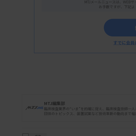
MTJメールニュースは、WEBサ
お手数ですが、下記よ
すでに会員
MTJ編集部
臨床検査業界の“いま”を的確に捉え、臨床検査技師一
日本臨床検査薬協会はこのほど、「体外診断用医
団体のトピックス、装置試薬など技術革新の動向まで幅
発行した。①体外診断用医薬品一覧②検体検
用試薬一覧（染色液や培地など）―の3つで構