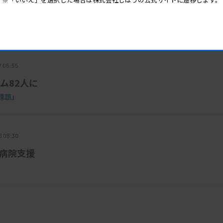
で注意喚起
7 05:55
ム82人に
課題」
6 05:30
で病院支援