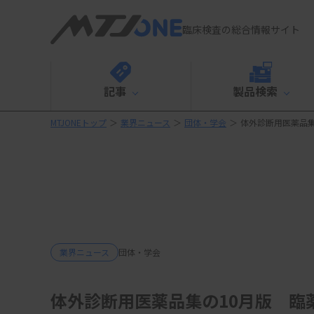
臨床検査の総合情報サイト
記事
製品検索
MTJONEトップ
＞
業界ニュース
＞
団体・学会
＞
体外診断用医薬品集
業界ニュース
団体・学会
体外診断用医薬品集の10月版 臨