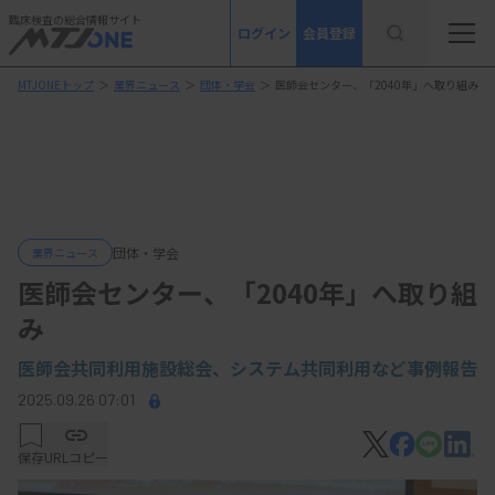
臨床検査の総合情報サイト
ログイン
会員登録
MTJONEトップ
＞
業界ニュース
＞
団体・学会
＞
医師会センター、「2040年」へ取り組み
団体・学会
業界ニュース
医師会センター、「2040年」へ取り組
み
医師会共同利用施設総会、システム共同利用など事例報告
2025.09.26 07:01
保存
URLコピー