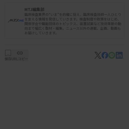
高崎市医師会副会長で高崎・地域医療センター業務
MTJ編集部
臨床検査業界の“いま”を的確に捉え、臨床検査技師一人ひとり
執行理事の田村仁氏は、同センターの取り組みとし
を支える情報を発信していきます。検査制度や政策をはじめ、
関係学会や職能団体のトピックス、装置試薬など技術革新の動
て、乳がんマンモグラフィー検診データを全てデジ
向まで幅広く取材・編集。ニュース以外の連載、企画、動画も
お届けしていきます。
タルで読影する乳がん検診システムを確立したこと
や、それまで外部委託していた臨床検査の病理細胞
診断部門を新たに立ち上げたことを紹介。業務効率
保存
URLコピー
化や精度向上などに寄与していると報告した。