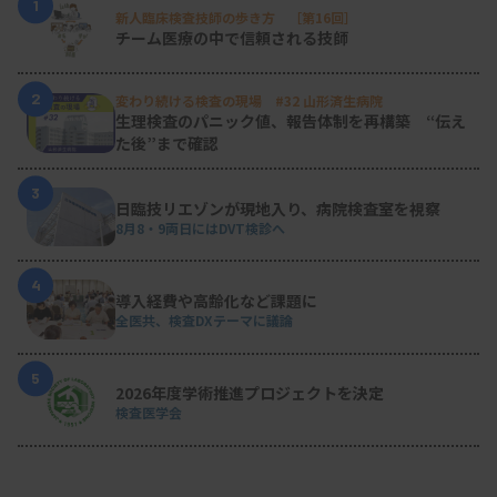
1
新人臨床検査技師の歩き方 ［第16回］
チーム医療の中で信頼される技師
2
変わり続ける検査の現場 #32 山形済生病院
生理検査のパニック値、報告体制を再構築 “伝え
た後”まで確認
3
日臨技リエゾンが現地入り、病院検査室を視察
8月8・9両日にはDVT検診へ
4
導入経費や高齢化など課題に
全医共、検査DXテーマに議論
5
2026年度学術推進プロジェクトを決定
検査医学会