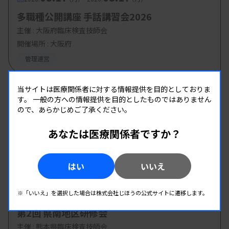
多職種公開講座 手話講習会2026
主催 :
大阪府臨床検査技師会
開催場所 : 大阪府
管理運営
当サイトは医療関係者に対する情報提供を目的としておりま
08.19
08.19
-
2026.
（水）
2026.
（水）
す。
一般の方への情報提供を目的としたものではありません
ので、あらかじめご了承ください。
第1回臨床検査総合部門研修会
主催 :
大分県臨床検査技師会
あなたは医療関係者ですか？
開催場所 : WEB
管理運営
はい
いいえ
08.19
08.19
-
※「いいえ」を選択した場合は株式会社じほうの公式サイトに遷移します。
2026.
（水）
2026.
（水）
第2回 県南地区研修会
主催 :
熊本県臨床検査技師会