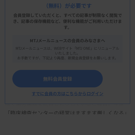
取り組みや課題が報告された。
（無料）が必要です
広島市医師会長で広島市医師会臨床検査センター所
会員登録していただくと、すべての記事が制限なく閲覧で
き、
記事の保存機能など、便利な機能がご利用いただけま
長の山本匡氏は、基幹システムが保守会社の撤退に
す。
より更新が困難になっていることから、同センター
MTJメールニュースの会員のみなさまへ
では同様な課題を持つ近隣医師会と連携して、共同
MTJメールニュースは、WEBサイト「MTJ ONE」にリニューアル
で利用可能なシステムの開発・導入を検討している
いたしました。
お手数ですが、下記より再度、新規会員登録をお願いします。
ことを紹介した。
また、民間検査センターとの競合が激化し新規取引
無料会員登録
の獲得が困難になる中で、地元の民間検査センター
との連携強化に乗り出し、一部を外注したり一部地
すでに会員の方はこちらからログイン
域で集荷業務を統合したりしていると報告。今後
「臨床検査センターの経営はますます厳しくなる」
と述べ、医師会間や地元の民間検査センターとの提
携も視野に入れた経営戦略が必要と訴えた。