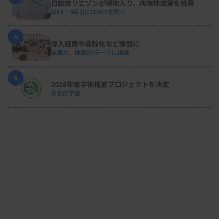
日臨技リエゾンが現地入り、病院検査室を視察
8月8・9両日にはDVT検診へ
4
導入経費や高齢化など課題に
全医共、検査DXテーマに議論
5
2026年度学術推進プロジェクトを決定
検査医学会