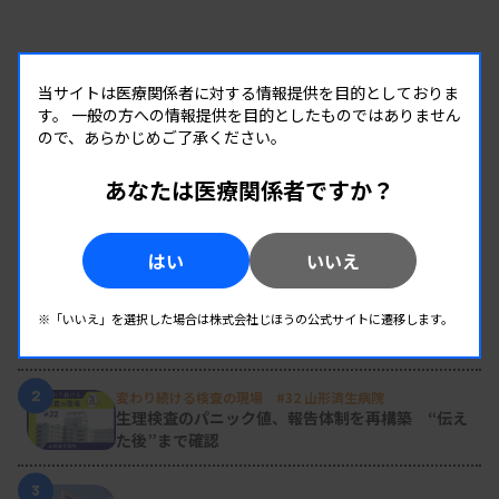
当サイトは医療関係者に対する情報提供を目的としておりま
す。
一般の方への情報提供を目的としたものではありません
ので、あらかじめご了承ください。
あなたは医療関係者ですか？
RANKING
はい
いいえ
人気の記事
1
新人臨床検査技師の歩き方 ［第16回］
※「いいえ」を選択した場合は株式会社じほうの公式サイトに遷移します。
チーム医療の中で信頼される技師
2
変わり続ける検査の現場 #32 山形済生病院
生理検査のパニック値、報告体制を再構築 “伝え
た後”まで確認
3