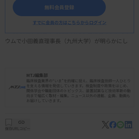
を対象とした加算点数の新設を求める。
無料会員登録
すでに会員の方はこちらからログイン
4月19日、仙台市で開かれた学会総会のシンポジ
ウムで小田義直理事長（九州大学）が明らかにし
た。点数新設の要望の中では最重要項目に位置付け
る考えを示した。
MTJ編集部
臨床検査業界の“いま”を的確に捉え、臨床検査技師一人ひとり
パソロジカルシークエンスについては前回改定で
を支える情報を発信していきます。検査制度や政策をはじめ、
関係学会や職能団体のトピックス、装置試薬など技術革新の動
要望し見送りになった経緯がある。小田氏は、要望
向まで幅広く取材・編集。ニュース以外の連載、企画、動画も
お届けしていきます。
の根拠データをさらに収集するため、2025年度の
厚生労働科学研究でガイダンスの作成や医療経済面
の検討、さらに患者同意文書の作成などの研究を進
保存
URLコピー
めることを説明した。その上で「本来なら全悪性腫