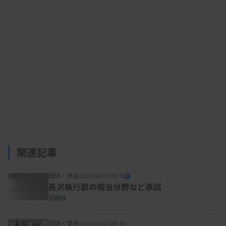
瘍を対象としたいが、今回は、患者数が多く結果が
治療方針に大きく影響する子宮体がんと脳腫瘍に絞
って要望する」と述べた。
点数新設の要望ではまた、遠隔病理診断の体制整
備のため「病理診断デジタル化加算」なども求め
る。既収載の点数項目については、現在は月1回し
か算定できない病理診断料を複数回算定できるよう
改めて見直しを求める。
関連記事
団体・学会
2026.08.07 06:15
病理学会では、こうした改定要望を盛り込んだ行
長沢執行部の担当分野など承認
動指針の2025年版を22日に公表した。
日臨技
団体・学会
2026.08.07 06:10