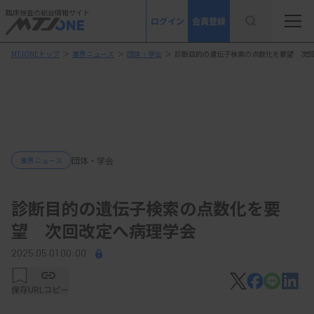
臨床検査の総合情報サイト
ログイン
会員登録
MTJONEトップ
＞
業界ニュース
＞
団体・学会
＞
診断目的の遺伝子検索の点数化を要望 次
団体・学会
業界ニュース
診断目的の遺伝子検索の点数化を要
望 次回改定へ病理学会
2025.05.01 00:00
保存
URLコピー