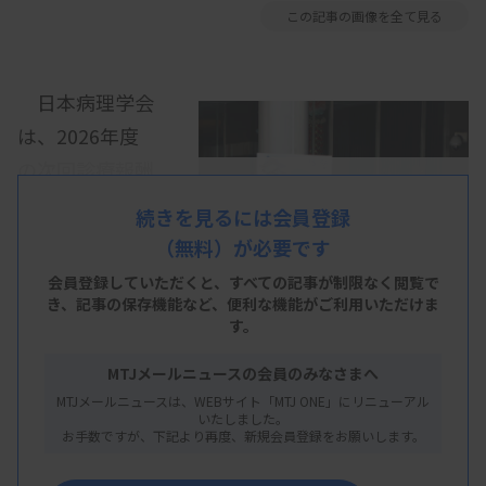
この記事の画像を全て見る
日本病理学会
は、2026年度
の次回診療報酬
改定で、病理診
続きを見るには会員登録
断のための遺伝
（無料）が必要です
子変異検索（パ
会員登録していただくと、すべての記事が制限なく閲覧で
ソロジカルシー
き、
記事の保存機能など、便利な機能がご利用いただけま
す。
クエンス）の保
険収載を求める
MTJメールニュースの会員のみなさまへ
方針だ。前回の
MTJメールニュースは、WEBサイト「MTJ ONE」にリニューアル
いたしました。
2024年度改定
お手数ですが、下記より再度、新規会員登録をお願いします。
時に続く要望で、子宮体がん・脳腫瘍（神経膠腫）