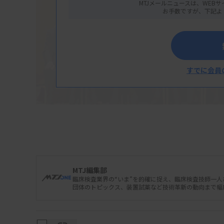
MTJメールニュースは、WEBサ
お手数ですが、下記よ
すでに会員
MTJ編集部
臨床検査業界の“いま”を的確に捉え、臨床検査技師一
団体のトピックス、装置試薬など技術革新の動向まで幅
関係者と受賞