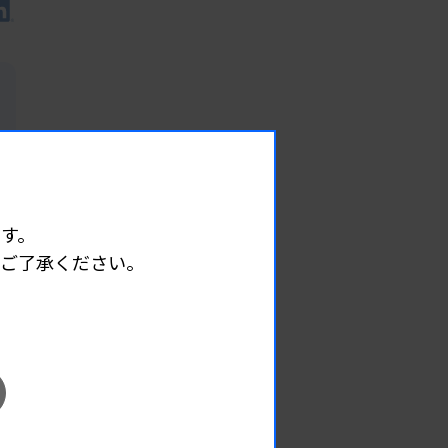
す。
めご了承ください。
EVENT
イベント情報
08.09
2026.
（日）
東部地区 広島県精度管理報告会
主催 :
広島県臨床検査技師会