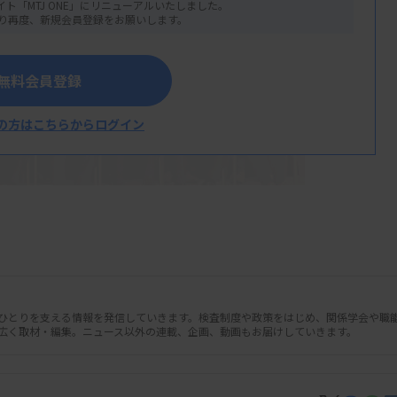
イト「MTJ ONE」にリニューアルいたしました。
り再度、新規会員登録をお願いします。
無料会員登録
の方はこちらからログイン
人ひとりを支える情報を発信していきます。検査制度や政策をはじめ、関係学会や職
広く取材・編集。ニュース以外の連載、企画、動画もお届けしていきます。
者の皆さん