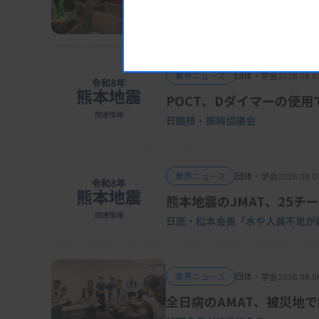
DVT検診、15～16日にも実施
確立」▽前田圭介（藤田医科大学）「てんかん性
frequency oscillation（HFO）を指
業界ニュース
団体・学会
2026.08.0
POCT、Dダイマーの使用
日臨技・振興協議会
業界ニュース
団体・学会
2026.08.0
熊本地震のJMAT、25チー
日医・松本会長「水や人員不足が
業界ニュース
団体・学会
2026.08.0
全日病のAMAT、被災地