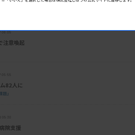
脳症の認知機能障害を捉える Highｰ
標とした脳波バイオマーカーの開発」
7 06:05
で注意喚起
7 05:55
ム82人に
課題」
6 05:30
で病院支援