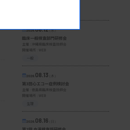
開催場所 : 広島県
管理運営
08.12
2026.
（水）
臨床一般検査部門研修会
主催 :
沖縄県臨床検査技師会
開催場所 : WEB
一般
08.13
2026.
（木）
第3回心エコー症例検討会
主催 :
徳島県臨床検査技師会
開催場所 : WEB
生理
08.16
2026.
（日）
第2回 血液検査班研修会