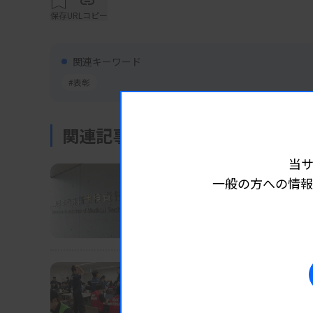
保存
URLコピー
臨床検査医学研究振興基金は2月7日、東京都
酒井望賞」は長崎大学大学院の栁原克紀氏、
関連キーワード
に授与された。
#表彰
2024年度の研究奨励金受賞者と研究題目は
関連記事
当
▽砂金秀章（東京大学医学部附属病院）「CO
業界ニュース
団体・学会
一般の方への情報
2026.08.07
の提案」▽石黒旭代（山口大学大学院）「新
長沢執行部の担当分野な
ェリチン測定法の開発」▽今井一男（埼玉医
日臨技
ラズマジェニタリウム簡易検出法の開発）▽
「細胞外小胞を介したミトコンドリア脳筋症
業界ニュース
団体・学会
2026.08.07
大学病院）「呼吸器感染症の重症化および予
日臨技、被災2病院に検査
星雅人（藤田医科大学）「急性腎障害におけ