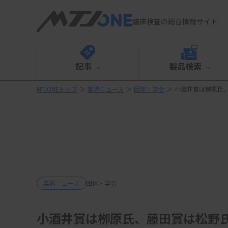
臨床検査の総合情報サイト
記事
製品検索
MTJONEトップ
＞
業界ニュース
＞
団体・学会
＞
小酒井賞は栁原氏
業界ニュース
団体・学会
小酒井賞は栁原氏、藤田賞は松野