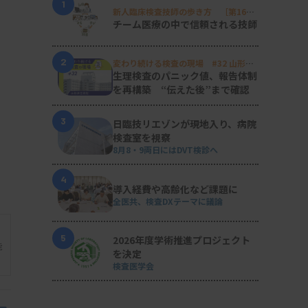
1
新人臨床検査技師の歩き方 ［第16
回］
チーム医療の中で信頼される技師
2
変わり続ける検査の現場 #32 山形済
生病院
生理検査のパニック値、報告体制
を再構築 “伝えた後”まで確認
3
日臨技リエゾンが現地入り、病院
検査室を視察
8月8・9両日にはDVT検診へ
4
導入経費や高齢化など課題に
全医共、検査DXテーマに議論
5
2026年度学術推進プロジェクト
能
を決定
検査医学会