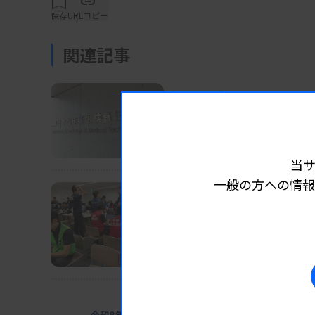
ー（東京都板橋区）の1件。
保存
URLコピー
関連記事
認定数は計105件となり、昨年10月の前回時
業界ニュース
団体・学会
2026.08.07
長沢執行部の担当分野な
資料はこちら
日臨技
当
一般の方への情報
業界ニュース
団体・学会
2026.08.07
日臨技、被災2病院に検査
DVT検診、15～16日にも実施
業界ニュース
団体・学会
2026.08.0