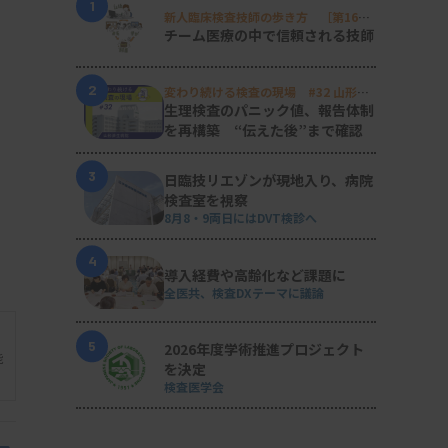
1
新人臨床検査技師の歩き方 ［第16
回］
チーム医療の中で信頼される技師
2
変わり続ける検査の現場 #32 山形済
生病院
生理検査のパニック値、報告体制
を再構築 “伝えた後”まで確認
3
日臨技リエゾンが現地入り、病院
検査室を視察
8月8・9両日にはDVT検診へ
4
導入経費や高齢化など課題に
全医共、検査DXテーマに議論
5
2026年度学術推進プロジェクト
能
を決定
検査医学会