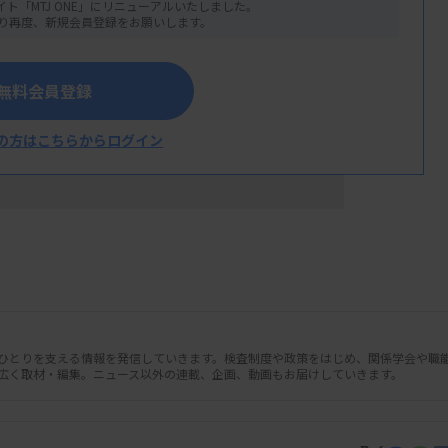
イト「MTJ ONE」にリニューアルいたしました。
り再度、新規会員登録をお願いします。
無料会員登録
の方はこちらからログイン
人ひとりを支える情報を発信していきます。検査制度や政策をはじめ、関係学会や職
広く取材・編集。ニュース以外の連載、企画、動画もお届けしていきます。
関連サービスマークの認定を行ったと発表
は、LSIメディエンス中央総合ラボラトリ