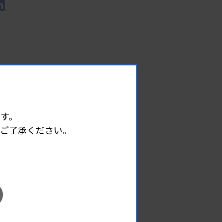
す。
めご了承ください。
EVENT
イベント情報
08.12
2026.
（水）
臨床一般検査部門研修会
主催 :
沖縄県臨床検査技師会