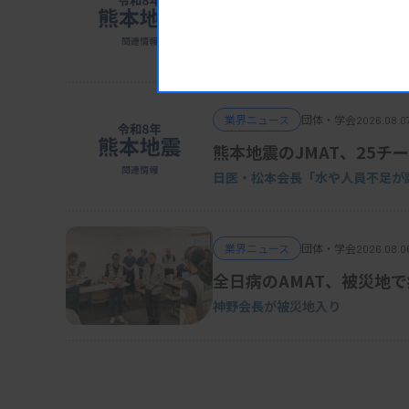
POCT、Dダイマーの使用
日臨技・振興協議会
業界ニュース
団体・学会
2026.08.0
熊本地震のJMAT、25チー
日医・松本会長「水や人員不足が
業界ニュース
団体・学会
2026.08.0
全日病のAMAT、被災地
神野会長が被災地入り