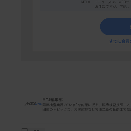
MTJメールニュースは、WEBサ
お手数ですが、下記よ
すでに会員
MTJ編集部
臨床検査業界の“いま”を的確に捉え、臨床検査技師一
団体のトピックス、装置試薬など技術革新の動向まで幅
医療関連サービス振興会は2月1日付で医療
した。衛生検査所の認定は22施設で、うち新規