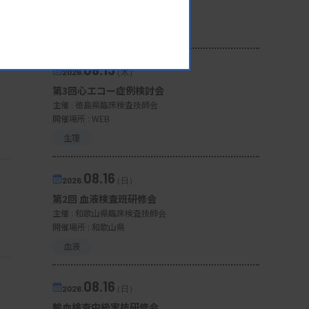
開催場所 : WEB
一般
08.13
2026.
（木）
第3回心エコー症例検討会
主催 :
徳島県臨床検査技師会
開催場所 : WEB
生理
08.16
2026.
（日）
第2回 血液検査班研修会
主催 :
和歌山県臨床検査技師会
開催場所 : 和歌山県
血液
08.16
2026.
（日）
輸血検査中級実技研修会