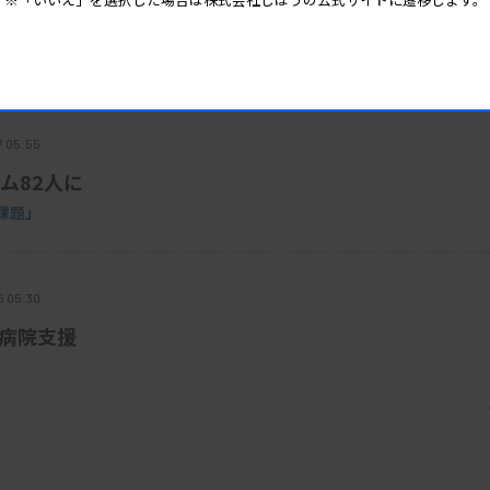
で注意喚起
7 05:55
ム82人に
課題」
6 05:30
で病院支援