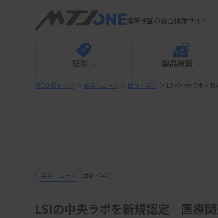
臨床検査の総合情報サイト
記事
製品検索
MTJONEトップ
＞
業界ニュース
＞
団体・学会
＞
LSIの中央ラボを
業界ニュース
団体・学会
LSIの中央ラボを新規認定 医療