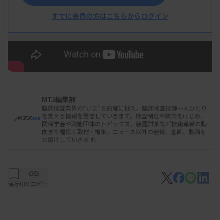
すでに会員の方はこちらからログイン
MTJ編集部
臨床検査業界の“いま”を的確に捉え、臨床検査技師一人ひとり
を支える情報を発信していきます。検査制度や政策をはじめ、
関係学会や職能団体のトピックス、装置試薬など技術革新の動
向まで幅広く取材・編集。ニュース以外の連載、企画、動画も
お届けしていきます。
保存
URLコピー