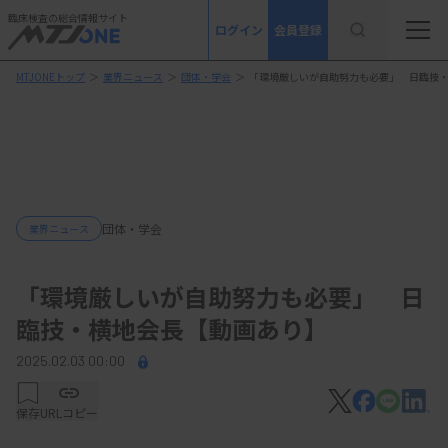
臨床検査の総合情報サイト
ログイン
会員登録
MTJONEトップ
＞
業界ニュース
＞
団体・学会
＞
「環境厳しいが自助努力も必要」 日臨技
団体・学会
業界ニュース
「環境厳しいが自助努力も必要」 日
臨技・横地会長【動画あり】
2025.02.03 00:00
保存
URLコピー