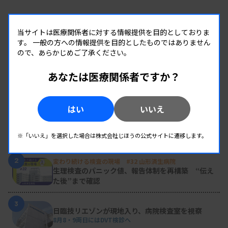
当サイトは医療関係者に対する情報提供を目的としておりま
す。
一般の方への情報提供を目的としたものではありません
ので、あらかじめご了承ください。
あなたは医療関係者ですか？
RANKING
人気の記事
はい
いいえ
1
新人臨床検査技師の歩き方 ［第16回］
チーム医療の中で信頼される技師
※「いいえ」を選択した場合は株式会社じほうの公式サイトに遷移します。
2
変わり続ける検査の現場 #32 山形済生病院
生理検査のパニック値、報告体制を再構築 “伝え
た後”まで確認
3
日臨技リエゾンが現地入り、病院検査室を視察
8月8・9両日にはDVT検診へ