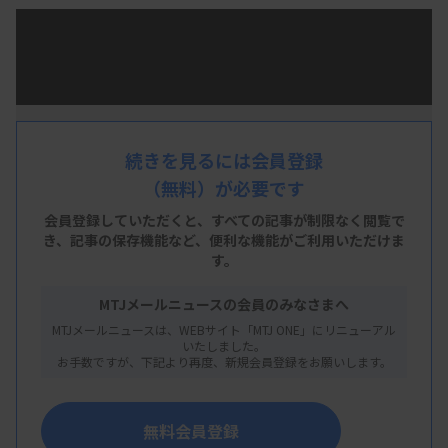
日本臨床衛生検査技師会は1月24日、東京都内で
賀詞交歓会を開催した。横地常広会長は挨拶で、
「われわれを取り巻く医療環境は厳しいが、自助努
力も必要」と指摘。臨床検査技師の働き方や検査室
の在り方について、外部・内部環境を分析した上
続きを見るには会員登録
（無料）が必要です
で、「病院の事情などに合わせて、できることから
一歩踏み出してほしい」と要望した。
会員登録していただくと、すべての記事が制限なく閲覧で
き、
記事の保存機能など、便利な機能がご利用いただけま
す。
同日は厚生労働省医政局地域医療計画課の武田
MTJメールニュースの会員のみなさまへ
豊・医療関連サービス室長、チーム医療推進協議会
MTJメールニュースは、WEBサイト「MTJ ONE」にリニューアル
の上田克彦代表、日本臨床検査振興協議会の村上正
いたしました。
お手数ですが、下記より再度、新規会員登録をお願いします。
巳理事長、日本病院会の相澤孝夫会長らが出席し
た。
無料会員登録