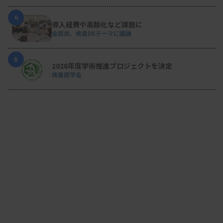
4
導入経費や高齢化など課題に
全医共、検査DXテーマに議論
5
2026年度学術推進プロジェクトを決定
検査医学会