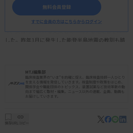
無料会員登録
石川県臨床衛生検査技師会と石川県は1月15日付
すでに会員の方はこちらからログイン
で、災害時における支援活動に関する協定書を締結
した。昨年1月に発生した能登半島地震の教訓も踏
まえ、地震や豪雨などの大規模災害時の石臨技と県
との協力体制や役割分担を整理する内容。
MTJ編集部
臨床検査業界の“いま”を的確に捉え、臨床検査技師一人ひとり
災害時に石臨技は、県からの要請に基づき、▽病
を支える情報を発信していきます。検査制度や政策をはじめ、
関係学会や職能団体のトピックス、装置試薬など技術革新の動
院検査室での診療支援▽避難所等での支援活動▽健
向まで幅広く取材・編集。ニュース以外の連載、企画、動画も
お届けしていきます。
康管理に関する検査▽深部静脈血栓症（DVT）検査
―などの業務を担う。これらの業務に関連する臨床
検査技師の派遣経費や、検査技師が携行した検査試
保存
URLコピー
薬等を使用した場合の実費、支援活動での負傷、疾