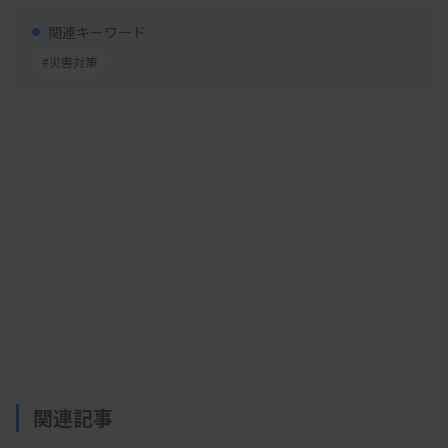
病、死亡した場合の扶助金―などは県が負担する。
関連キーワード
#災害対策
協定書実施細目には、支援活動や事故、物件損傷
に関する報告書の様式や、費用弁償等の請求書の様
式や支払いに関する規定も定めた。
関連記事