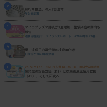
2
HPV単独法、導入7自治体
厚労省調査
3
マイコプラズマ肺炎が3週増加、性感染症の動向も
報告
週刊 感染症サーベイランスレポート #2026年第29週
（2026.7.13 - 7.19）
4
単一遺伝子の遺伝学的検査40％増
日衛協が2024年度調査
5
Voice of Lab. file 09 松井 建二郎（藤田医科大学病院臨床
検査部微生物遺伝子検査室
）
感染症の診断支援（DS）と抗菌薬適正使用支援
（AS）、そして研究へ