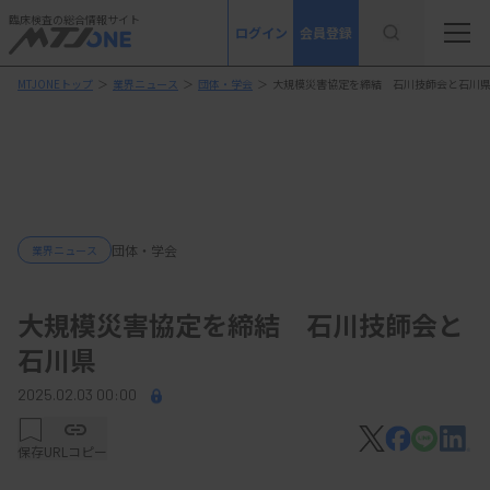
臨床検査の総合情報サイト
ログイン
会員登録
MTJONEトップ
＞
業界ニュース
＞
団体・学会
＞
大規模災害協定を締結 石川技師会と石川
団体・学会
業界ニュース
大規模災害協定を締結 石川技師会と
石川県
2025.02.03 00:00
保存
URLコピー