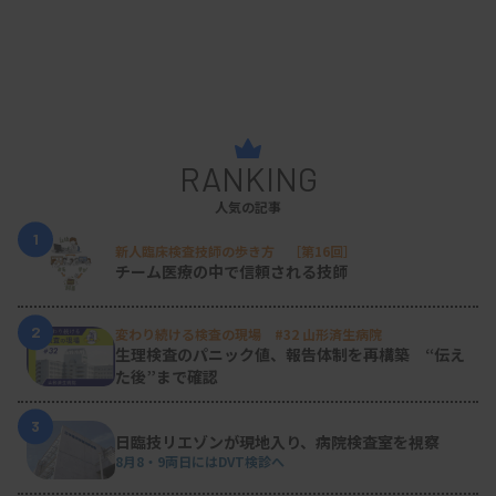
RANKING
人気の記事
1
新人臨床検査技師の歩き方 ［第16回］
チーム医療の中で信頼される技師
2
変わり続ける検査の現場 #32 山形済生病院
生理検査のパニック値、報告体制を再構築 “伝え
た後”まで確認
3
日臨技リエゾンが現地入り、病院検査室を視察
8月8・9両日にはDVT検診へ