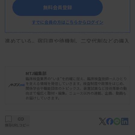
無料会員登録
日本赤十字社臨床検査技師会は、全国91施設の検
すでに会員の方はこちらからログイン
査部門を対象にした時間外の検査体制の実態調査を
進めている。宿日直や待機制、二交代制などの導入
状況を調べるほか、検査技師の働き方全般について
施設内で工夫している事例などを聞き取る。検査技
師の今後の働き方改革の参考データを得るのが狙
MTJ編集部
い。
臨床検査業界の“いま”を的確に捉え、臨床検査技師一人ひとり
を支える情報を発信していきます。検査制度や政策をはじめ、
関係学会や職能団体のトピックス、装置試薬など技術革新の動
向まで幅広く取材・編集。ニュース以外の連載、企画、動画も
お届けしていきます。
アンケート調査では、各施設での時間外の検査体
制について、▽宿日直体制（仕事終了から翌日の仕
事開始まで、または休日について病院内で待機し検
保存
URLコピー
査業務を行う体制）▽待機制（電話で呼び出しがあ