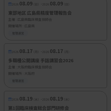
08.09
08.09
-
2026.
（日）
2026.
（日）
調査結果は6月にも予定する業務研修会で報告す
東部地区 広島県精度管理報告会
る。得られた現場の実態や、各施設の取り組みを共
主催 :
広島県臨床検査技師会
有しながら、会員施設での職場環境の改善や検査技
開催場所 : 広島県
師の働き方改革につなげたい考えだ。
管理運営
08.17
08.17
-
2026.
（月）
2026.
（月）
多職種公開講座 手話講習会2026
主催 :
大阪府臨床検査技師会
開催場所 : 大阪府
管理運営
08.19
08.19
-
2026.
（水）
2026.
（水）
第1回臨床検査総合部門研修会