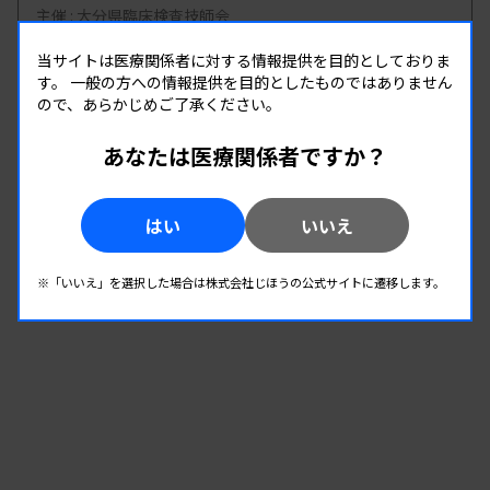
主催 :
大分県臨床検査技師会
開催場所 : WEB
当サイトは医療関係者に対する情報提供を目的としておりま
管理運営
す。
一般の方への情報提供を目的としたものではありません
ので、あらかじめご了承ください。
08.19
08.19
あなたは医療関係者ですか？
-
2026.
（水）
2026.
（水）
第2回 県南地区研修会
はい
いいえ
主催 :
熊本県臨床検査技師会
開催場所 : WEB
※「いいえ」を選択した場合は株式会社じほうの公式サイトに遷移します。
管理運営