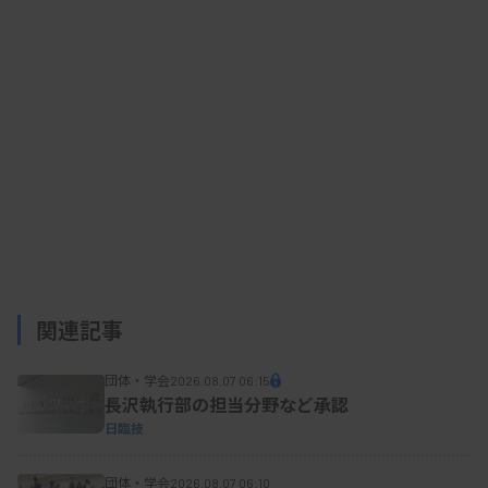
れば病院に向かい検査を行う体制）▽二交代制・変
則二交代も含む（平日・休日に関わらず、日勤と夜
勤で人員を入れ替えるシフト）▽検査体制なし―か
ら選択してもらう。
宿日直もしくは二交代制を選択した施設には、夜
勤帯と休日日勤帯を検査技師何人で対応している
か、2人以上の場合は検査技師の組み合わせで考慮
している点として「部門」「性別」「経験年数」な
関連記事
どを調べる。
団体・学会
2026.08.07 06:15
長沢執行部の担当分野など承認
日臨技
夜勤帯の実働時間も日勤業務と変わらない程度
（8時間以上）、5～7時間程度、2～4時間程度、ほ
団体・学会
2026.08.07 06:10