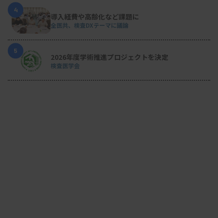
4
導入経費や高齢化など課題に
全医共、検査DXテーマに議論
5
2026年度学術推進プロジェクトを決定
検査医学会