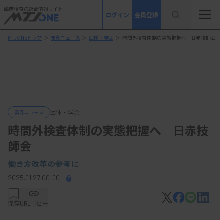
臨床検査の総合情報サイト
ログイン
会員登録
MTJONEトップ
＞
業界ニュース
＞
団体・学会
＞
時間外検査体制の実態把握へ 日赤技師会
団体・学会
業界ニュース
時間外検査体制の実態把握へ 日赤技
師会
働き方改革の参考に
2025.01.27 00:00
保存
URLコピー