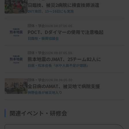
とんど休息できる程度（1時間程度）から選んでも
日臨技、被災2病院に検査技師派遣
らう。他の検査技師にヘルプ（電話対応や出勤を伴
DVT検診、15～16日にも実施
う業務応援）を呼べる体制があるかを確認する。シ
団体・学会
2026.08.07 06:05
フト表のどのくらい先まで作成し周知しているか、
POCT、Dダイマーの使用で注意喚起
時間外の当番勤務の免除者ルールの有無なども聞き
日臨技・振興協議会
取る。
団体・学会
2026.08.07 05:55
熊本地震のJMAT、25チーム82人に
日医・松本会長「水や人員不足が課題」
時間外勤務の管理上での悩ましい問題として、超
過勤務時間が多い人（月45時間以上）がいるかどう
団体・学会
2026.08.06 05:30
全日病のAMAT、被災地で病院支援
かや、超過勤務時間の量に偏り、サービス残業をし
神野会長が被災地入り
ている人がいるかも聞く。検査技師の働き方全般に
ついて、自施設で工夫している事例があれば記載す
関連イベント・研修会
るよう求める。